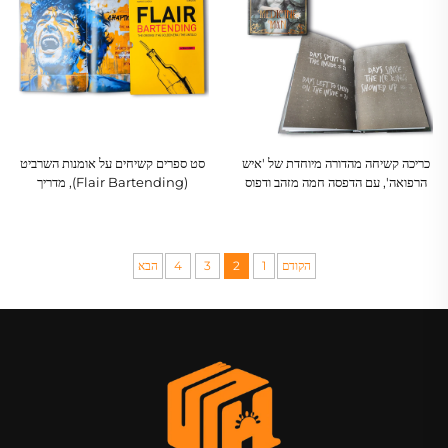
כריכה קשיחה מהדורה מיוחדת של 'איש
סט ספרים קשיחים על אומנות השרביט
הרפואה', עם הדפסה חמה מזהב ודפוס
(Flair Bartending), מדריך
קצות עמודים
למזיקולוגיה עם אריזה ייחודית
הקודם
1
2
3
4
הבא