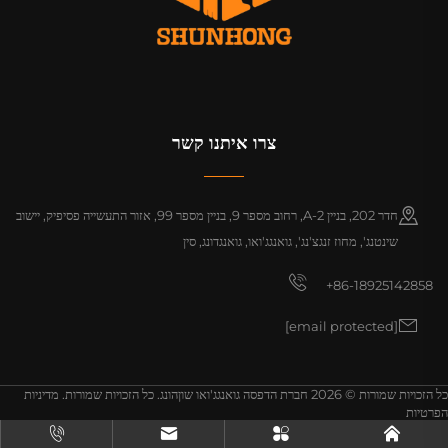
צרו איתנו קשר
חדר 202, בניין A-2, רחוב מספר 9, בניין מספר 99, אזור התעשייה פסיפיק, יישוב
שינטנג', מחוז זנגצ'נג', גואנגג'ואו, גואנגדונג, סין
+86-18925142858
[email protected]
כל הזכויות שמורות © 2026 חברת הדפסה גואנגג'ואו שוןהונג. כל הזכויות שמורות.
מדיניות
הפרטיות