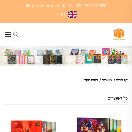
[email protected]
+86-18925142858
EN
הדפסת ספרים
דף הבית
/
מוצרים
/
דִּפּוּס סֵפֶר
כל המוצרים