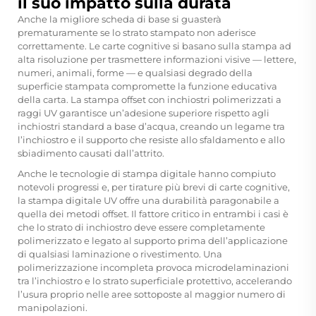
il suo impatto sulla durata
Anche la migliore scheda di base si guasterà
prematuramente se lo strato stampato non aderisce
correttamente. Le carte cognitive si basano sulla stampa ad
alta risoluzione per trasmettere informazioni visive — lettere,
numeri, animali, forme — e qualsiasi degrado della
superficie stampata compromette la funzione educativa
della carta. La stampa offset con inchiostri polimerizzati a
raggi UV garantisce un’adesione superiore rispetto agli
inchiostri standard a base d’acqua, creando un legame tra
l’inchiostro e il supporto che resiste allo sfaldamento e allo
sbiadimento causati dall’attrito.
Anche le tecnologie di stampa digitale hanno compiuto
notevoli progressi e, per tirature più brevi di carte cognitive,
la stampa digitale UV offre una durabilità paragonabile a
quella dei metodi offset. Il fattore critico in entrambi i casi è
che lo strato di inchiostro deve essere completamente
polimerizzato e legato al supporto prima dell’applicazione
di qualsiasi laminazione o rivestimento. Una
polimerizzazione incompleta provoca microdelaminazioni
tra l’inchiostro e lo strato superficiale protettivo, accelerando
l’usura proprio nelle aree sottoposte al maggior numero di
manipolazioni.