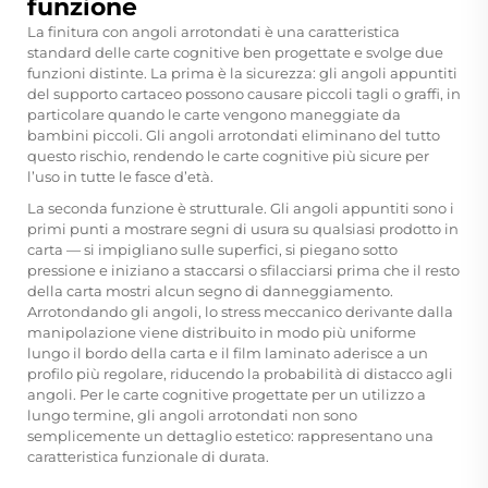
funzione
La finitura con angoli arrotondati è una caratteristica
standard delle carte cognitive ben progettate e svolge due
funzioni distinte. La prima è la sicurezza: gli angoli appuntiti
del supporto cartaceo possono causare piccoli tagli o graffi, in
particolare quando le carte vengono maneggiate da
bambini piccoli. Gli angoli arrotondati eliminano del tutto
questo rischio, rendendo le carte cognitive più sicure per
l’uso in tutte le fasce d’età.
La seconda funzione è strutturale. Gli angoli appuntiti sono i
primi punti a mostrare segni di usura su qualsiasi prodotto in
carta — si impigliano sulle superfici, si piegano sotto
pressione e iniziano a staccarsi o sfilacciarsi prima che il resto
della carta mostri alcun segno di danneggiamento.
Arrotondando gli angoli, lo stress meccanico derivante dalla
manipolazione viene distribuito in modo più uniforme
lungo il bordo della carta e il film laminato aderisce a un
profilo più regolare, riducendo la probabilità di distacco agli
angoli. Per le carte cognitive progettate per un utilizzo a
lungo termine, gli angoli arrotondati non sono
semplicemente un dettaglio estetico: rappresentano una
caratteristica funzionale di durata.