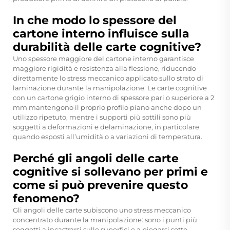
In che modo lo spessore del
cartone interno influisce sulla
durabilità delle carte cognitive?
Uno spessore maggiore del cartone interno garantisce
maggiore rigidità e resistenza alla flessione, riducendo
direttamente lo stress meccanico applicato sullo strato di
laminazione durante la manipolazione. Le carte cognitive
con un cartone grigio interno di spessore pari o superiore a 2
mm mantengono il proprio profilo piano anche dopo un
utilizzo ripetuto, mentre i supporti più sottili sono più
soggetti a deformazioni e delaminazione, in particolare
quando esposti all’umidità o a variazioni di temperatura.
Perché gli angoli delle carte
cognitive si sollevano per primi e
come si può prevenire questo
fenomeno?
Gli angoli delle carte subiscono uno stress meccanico
concentrato durante la manipolazione: sono i punti più
soggetti a incastrarsi sulle superfici e a piegarsi sotto