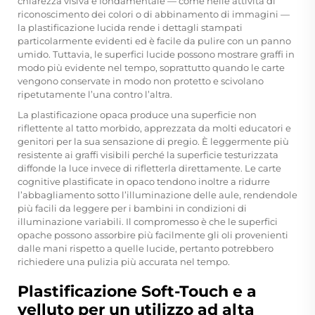
chiarezza visiva è fondamentale — come nelle attività di
riconoscimento dei colori o di abbinamento di immagini —
la plastificazione lucida rende i dettagli stampati
particolarmente evidenti ed è facile da pulire con un panno
umido. Tuttavia, le superfici lucide possono mostrare graffi in
modo più evidente nel tempo, soprattutto quando le carte
vengono conservate in modo non protetto e scivolano
ripetutamente l’una contro l’altra.
La plastificazione opaca produce una superficie non
riflettente al tatto morbido, apprezzata da molti educatori e
genitori per la sua sensazione di pregio. È leggermente più
resistente ai graffi visibili perché la superficie testurizzata
diffonde la luce invece di rifletterla direttamente. Le carte
cognitive plastificate in opaco tendono inoltre a ridurre
l’abbagliamento sotto l’illuminazione delle aule, rendendole
più facili da leggere per i bambini in condizioni di
illuminazione variabili. Il compromesso è che le superfici
opache possono assorbire più facilmente gli oli provenienti
dalle mani rispetto a quelle lucide, pertanto potrebbero
richiedere una pulizia più accurata nel tempo.
Plastificazione Soft-Touch e a
velluto per un utilizzo ad alta