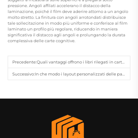
pressione. Angoli affilati accelerano il distacco della
laminazione, poiché il film deve aderire attorno a un angolo
molto stretto. La finitura con angoli arrotondati distribuisce
tale sollecitazione in modo più uniforme e conferisce al film
laminato un profilo più regolare, riducendo in maniera
significativa il distacco agli angoli e prolungando la durata
complessiva delle carte cognitive.
Precedente:
Quali vantaggi offrono i libri rilegati in cartonato per edizioni speciali e presentazioni premium?
Successivo:
In che modo i layout personalizzati delle pagine interne dei quaderni (rigati, a quadretti, bianchi) possono soddisfare scenari d'uso diversificati?