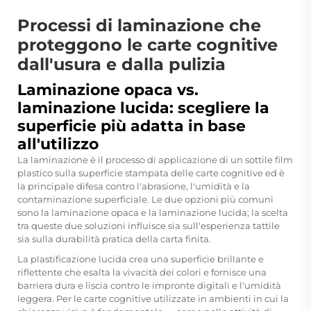
Processi di laminazione che
proteggono le carte cognitive
dall'usura e dalla pulizia
Laminazione opaca vs.
laminazione lucida: scegliere la
superficie più adatta in base
all'utilizzo
La laminazione è il processo di applicazione di un sottile film
plastico sulla superficie stampata delle carte cognitive ed è
la principale difesa contro l'abrasione, l'umidità e la
contaminazione superficiale. Le due opzioni più comuni
sono la laminazione opaca e la laminazione lucida; la scelta
tra queste due soluzioni influisce sia sull'esperienza tattile
sia sulla durabilità pratica della carta finita.
La plastificazione lucida crea una superficie brillante e
riflettente che esalta la vivacità dei colori e fornisce una
barriera dura e liscia contro le impronte digitali e l'umidità
leggera. Per le carte cognitive utilizzate in ambienti in cui la