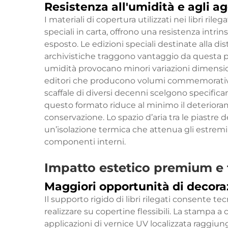
Resistenza all'umidità e agli a
I materiali di copertura utilizzati nei libri rileg
speciali in carta, offrono una resistenza intri
esposto. Le edizioni speciali destinate alla dis
archivistiche traggono vantaggio da questa pr
umidità provocano minori variazioni dimensiona
editori che producono volumi commemorativi o
scaffale di diversi decenni scelgono specific
questo formato riduce al minimo il deteriora
conservazione. Lo spazio d’aria tra le piastre d
un’isolazione termica che attenua gli estrem
componenti interni.
Impatto estetico premium e f
Maggiori opportunità di decora
Il supporto rigido di
libri rilegati
consente tecn
realizzare su copertine flessibili. La stampa a c
applicazioni di vernice UV localizzata raggiu