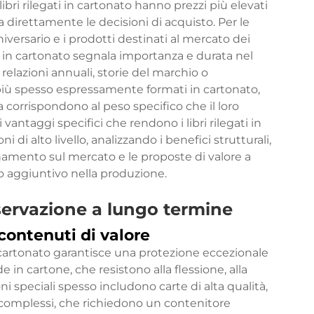
ibri rilegati in cartonato hanno prezzi più elevati
direttamente le decisioni di acquisto. Per le
versario e i prodotti destinati al mercato dei
to in cartonato segnala importanza e durata nel
elazioni annuali, storie del marchio o
iù spesso espressamente formati in cartonato,
va corrispondono al peso specifico che il loro
antaggi specifici che rendono i libri rilegati in
i di alto livello, analizzando i benefici strutturali,
ionamento sul mercato e le proposte di valore a
o aggiuntivo nella produzione.
servazione a lungo termine
contenuti di valore
n cartonato garantisce una protezione eccezionale
e in cartone, che resistono alla flessione, alla
i speciali spesso includono carte di alta qualità,
n complessi, che richiedono un contenitore