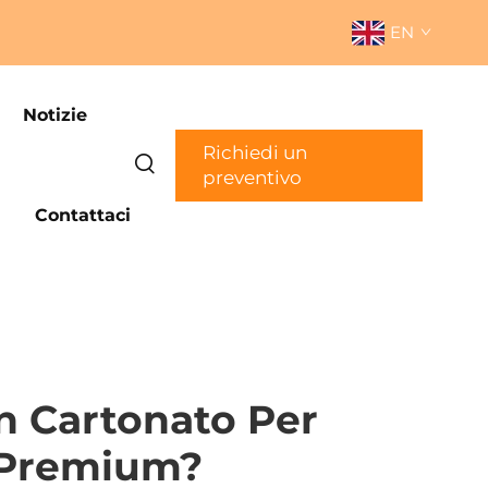
EN
Notizie
Richiedi un
preventivo
Contattaci
In Cartonato Per
i Premium?