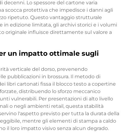
di decenni. Lo spessore del cartone varia
 scocca protettiva che impedisce i danni agli
izzo ripetuto. Questo vantaggio strutturale
in edizione limitata, gli archivi storici e i volumi
to originale influisce direttamente sul valore a
per un impatto ottimale sugli
grità verticale del dorso, prevenendo
le pubblicazioni in brossura. Il metodo di
ei libri cartonati fissa il blocco testo a copertine
nforzate, distribuendo lo sforzo meccanico
nti vulnerabili. Per presentazioni di alto livello
onali o negli ambienti retail, questa stabilità
servino l'aspetto previsto per tutta la durata della
 leggibile, mentre gli elementi di stampa a caldo
o il loro impatto visivo senza alcun degrado.