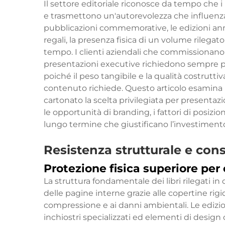
Il settore editoriale riconosce da tempo che i l
e trasmettono un'autorevolezza che influenza 
pubblicazioni commemorative, le edizioni anni
regali, la presenza fisica di un volume rilega
tempo. I clienti aziendali che commissionano r
presentazioni executive richiedono sempre p
poiché il peso tangibile e la qualità costrutti
contenuto richiede. Questo articolo esamina i v
cartonato la scelta privilegiata per presentazion
le opportunità di branding, i fattori di posiz
lungo termine che giustificano l’investiment
Resistenza strutturale e con
Protezione fisica superiore per 
La struttura fondamentale dei libri rilegati i
delle pagine interne grazie alle copertine rigid
compressione e ai danni ambientali. Le edizion
inchiostri specializzati ed elementi di desig