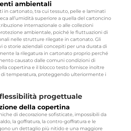
genti ambientali
ati in cartonato, tra cui tessuto, pelle e laminati
nseca all’umidità superiore a quella del cartoncino
tribuzione internazionale o alle collezioni
otezione ambientale, poiché le fluttuazioni di
li nelle strutture rilegate in cartonato. Gli
 storie aziendali concepiti per una durata di
amente la rilegatura in cartonato proprio perché
mento causato dalle comuni condizioni di
ella copertina e il blocco testo fornisce inoltre
i di temperatura, proteggendo ulteriormente i
lessibilità progettuale
zione della copertina
iche di decorazione sofisticate, impossibili da
aldo, la goffratura, la contro-goffratura e le
ngono un dettaglio più nitido e una maggiore