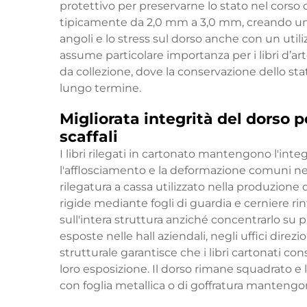
protettivo per preservarne lo stato nel corso 
tipicamente da 2,0 mm a 3,0 mm, creando una
angoli e lo stress sul dorso anche con un util
assume particolare importanza per i libri d’arte 
da collezione, dove la conservazione dello sta
lungo termine.
Migliorata integrità del dorso 
scaffali
I libri rilegati in cartonato mantengono l'inte
l'afflosciamento e la deformazione comuni nel
rilegatura a cassa utilizzato nella produzione d
rigide mediante fogli di guardia e cerniere ri
sull'intera struttura anziché concentrarlo su pu
esposte nelle hall aziendali, negli uffici direzi
strutturale garantisce che i libri cartonati con
loro esposizione. Il dorso rimane squadrato e
con foglia metallica o di goffratura mantengon