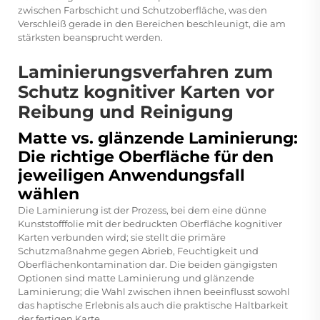
zwischen Farbschicht und Schutzoberfläche, was den
Verschleiß gerade in den Bereichen beschleunigt, die am
stärksten beansprucht werden.
Laminierungsverfahren zum
Schutz kognitiver Karten vor
Reibung und Reinigung
Matte vs. glänzende Laminierung:
Die richtige Oberfläche für den
jeweiligen Anwendungsfall
wählen
Die Laminierung ist der Prozess, bei dem eine dünne
Kunststofffolie mit der bedruckten Oberfläche kognitiver
Karten verbunden wird; sie stellt die primäre
Schutzmaßnahme gegen Abrieb, Feuchtigkeit und
Oberflächenkontamination dar. Die beiden gängigsten
Optionen sind matte Laminierung und glänzende
Laminierung; die Wahl zwischen ihnen beeinflusst sowohl
das haptische Erlebnis als auch die praktische Haltbarkeit
der fertigen Karte.