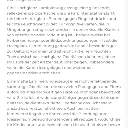
Eine Hochglanz-Laminierung erzeugt eine glänzende,
reflektierende Oberfläche, die die Farbintensität verstärkt
und eine harte, glatte Barriere gegen Fingerabdrücke und
leichte Feuchtigkeit bildet. Für kognitive Karten, die in
Umgebungen eingesetzt werden, in denen visuelle Klarheit
von entscheidender Bedeutung ist – beispielsweise bei
Farberkennungs- oder Bildzuordnungsübungen – lässt die
Hochglanz-Laminierung gedruckte Details besonders gut
zur Geltung kommen und ist leicht mit einem feuchten
Tuch abwischbar. Hochglanz-Oberflächen können jedoch
im Laufe der Zeit Kratzer deutlicher zeigen, insbesondere
wenn die Karten lose gelagert und wiederholt
gegeneinander verschieben.
Eine matte Laminierung erzeugt eine nicht reflektierende,
samtartige Oberfläche, die von vielen Pädagogen und Eltern
aufgrund ihres hochwertigen Haptik-Empfindens bevorzugt
wird. Sie ist leicht widerstandsfähiger gegenüber sichtbaren
Kratzern, da die strukturierte Oberfläche das Licht streut,
anstatt es direkt zu reflektieren. Auch bei mattem
laminierter kognitiver Karten wird die Blendung unter
Klassenraumbeleuchtung tendenziell reduziert, wodurch sie
für Kinder unter unterschiedlichen Lichtverhältnissen besser