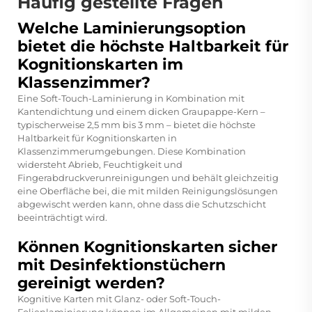
Häufig gestellte Fragen
Welche Laminierungsoption
bietet die höchste Haltbarkeit für
Kognitionskarten im
Klassenzimmer?
Eine Soft-Touch-Laminierung in Kombination mit
Kantendichtung und einem dicken Graupappe-Kern –
typischerweise 2,5 mm bis 3 mm – bietet die höchste
Haltbarkeit für Kognitionskarten in
Klassenzimmerumgebungen. Diese Kombination
widersteht Abrieb, Feuchtigkeit und
Fingerabdruckverunreinigungen und behält gleichzeitig
eine Oberfläche bei, die mit milden Reinigungslösungen
abgewischt werden kann, ohne dass die Schutzschicht
beeinträchtigt wird.
Können Kognitionskarten sicher
mit Desinfektionstüchern
gereinigt werden?
Kognitive Karten mit Glanz- oder Soft-Touch-