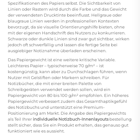
Spezifikationen des Papiers selbst. Die Sichtbarkeit von
Linien oder Rastern wird durch die Farbe und das Gewicht
der verwendeten Drucktinte beeinflusst. Hellgraue oder
blaugraue Linien werden in professionellen Kontexten
bevorzugt, da sie visuelle Orientierungshilfe bieten, ohne
mit der eigenen Handschrift des Nutzers zu konkurrieren.
Schwarze oder dunkle Linien sind zwar gut sichtbar, wirken
jedoch oft schwerfällig und lassen die fertige Seite bei
ausgiebiger Notiznahme überladen erscheinen.
Das Papiergewicht ist eine weitere kritische Variable.
Leichteres Papier – typischerweise 70 g/m² – ist
kostengünstig, kann aber zu Durchschlagen führen, wenn
Nutzer mit Gelstiften oder Markern schreiben. Für
Notizbücher, die mit einer breiten Palette von
Schreibgeräten verwendet werden sollen, wird ein
Papiergewicht von 80 bis 100 g/m² empfohlen. Ein höheres
Papiergewicht verbessert zudem das Gesamthaptikgefühl
des Notizbuchs und unterstützt eine Premium-
Positionierung am Markt. Die Angabe des Papiergewichts
als Teil Ihrer
individuelle Notizbuch-Innenlayouts
bestellung
stellt sicher, dass Sie ein Produkt erhalten, das genauso gut
funktioniert wie es aussieht.