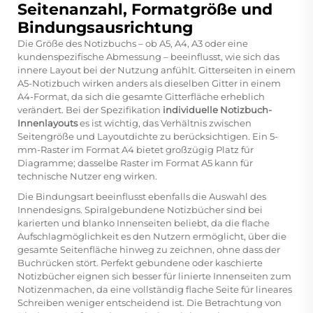
Seitenanzahl, Formatgröße und
Bindungsausrichtung
Die Größe des Notizbuchs – ob A5, A4, A3 oder eine
kundenspezifische Abmessung – beeinflusst, wie sich das
innere Layout bei der Nutzung anfühlt. Gitterseiten in einem
A5-Notizbuch wirken anders als dieselben Gitter in einem
A4-Format, da sich die gesamte Gitterfläche erheblich
verändert. Bei der Spezifikation
individuelle Notizbuch-
Innenlayouts
es ist wichtig, das Verhältnis zwischen
Seitengröße und Layoutdichte zu berücksichtigen. Ein 5-
mm-Raster im Format A4 bietet großzügig Platz für
Diagramme; dasselbe Raster im Format A5 kann für
technische Nutzer eng wirken.
Die Bindungsart beeinflusst ebenfalls die Auswahl des
Innendesigns. Spiralgebundene Notizbücher sind bei
karierten und blanko Innenseiten beliebt, da die flache
Aufschlagmöglichkeit es den Nutzern ermöglicht, über die
gesamte Seitenfläche hinweg zu zeichnen, ohne dass der
Buchrücken stört. Perfekt gebundene oder kaschierte
Notizbücher eignen sich besser für linierte Innenseiten zum
Notizenmachen, da eine vollständig flache Seite für lineares
Schreiben weniger entscheidend ist. Die Betrachtung von