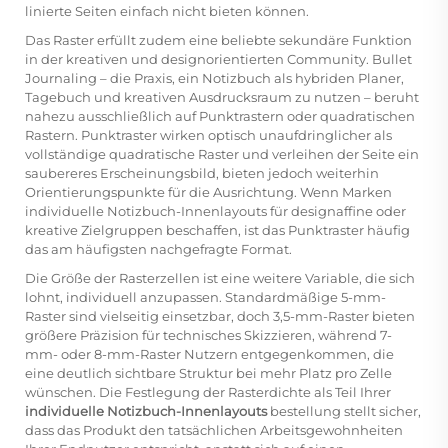
linierte Seiten einfach nicht bieten können.
Das Raster erfüllt zudem eine beliebte sekundäre Funktion
in der kreativen und designorientierten Community. Bullet
Journaling – die Praxis, ein Notizbuch als hybriden Planer,
Tagebuch und kreativen Ausdrucksraum zu nutzen – beruht
nahezu ausschließlich auf Punktrastern oder quadratischen
Rastern. Punktraster wirken optisch unaufdringlicher als
vollständige quadratische Raster und verleihen der Seite ein
saubereres Erscheinungsbild, bieten jedoch weiterhin
Orientierungspunkte für die Ausrichtung. Wenn Marken
individuelle Notizbuch-Innenlayouts
für designaffine oder
kreative Zielgruppen beschaffen, ist das Punktraster häufig
das am häufigsten nachgefragte Format.
Die Größe der Rasterzellen ist eine weitere Variable, die sich
lohnt, individuell anzupassen. Standardmäßige 5-mm-
Raster sind vielseitig einsetzbar, doch 3,5-mm-Raster bieten
größere Präzision für technisches Skizzieren, während 7-
mm- oder 8-mm-Raster Nutzern entgegenkommen, die
eine deutlich sichtbare Struktur bei mehr Platz pro Zelle
wünschen. Die Festlegung der Rasterdichte als Teil Ihrer
individuelle Notizbuch-Innenlayouts
bestellung stellt sicher,
dass das Produkt den tatsächlichen Arbeitsgewohnheiten