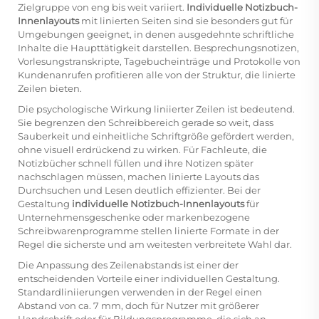
Zielgruppe von eng bis weit variiert.
Individuelle Notizbuch-
Innenlayouts
mit linierten Seiten sind sie besonders gut für
Umgebungen geeignet, in denen ausgedehnte schriftliche
Inhalte die Haupttätigkeit darstellen. Besprechungsnotizen,
Vorlesungstranskripte, Tagebucheinträge und Protokolle von
Kundenanrufen profitieren alle von der Struktur, die linierte
Zeilen bieten.
Die psychologische Wirkung liniierter Zeilen ist bedeutend.
Sie begrenzen den Schreibbereich gerade so weit, dass
Sauberkeit und einheitliche Schriftgröße gefördert werden,
ohne visuell erdrückend zu wirken. Für Fachleute, die
Notizbücher schnell füllen und ihre Notizen später
nachschlagen müssen, machen linierte Layouts das
Durchsuchen und Lesen deutlich effizienter. Bei der
Gestaltung
individuelle Notizbuch-Innenlayouts
für
Unternehmensgeschenke oder markenbezogene
Schreibwarenprogramme stellen linierte Formate in der
Regel die sicherste und am weitesten verbreitete Wahl dar.
Die Anpassung des Zeilenabstands ist einer der
entscheidenden Vorteile einer individuellen Gestaltung.
Standardliniierungen verwenden in der Regel einen
Abstand von ca. 7 mm, doch für Nutzer mit größerer