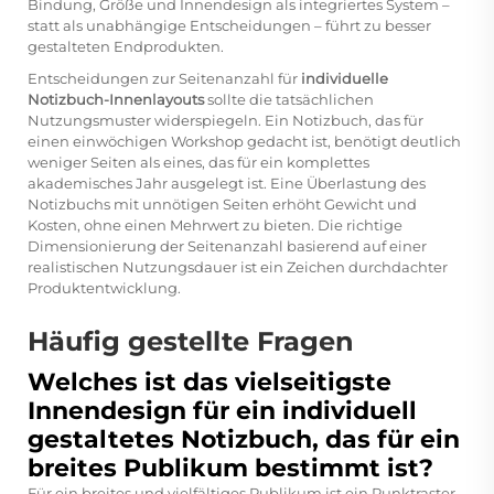
Bindung, Größe und Innendesign als integriertes System –
statt als unabhängige Entscheidungen – führt zu besser
gestalteten Endprodukten.
Entscheidungen zur Seitenanzahl für
individuelle
Notizbuch-Innenlayouts
sollte die tatsächlichen
Nutzungsmuster widerspiegeln. Ein Notizbuch, das für
einen einwöchigen Workshop gedacht ist, benötigt deutlich
weniger Seiten als eines, das für ein komplettes
akademisches Jahr ausgelegt ist. Eine Überlastung des
Notizbuchs mit unnötigen Seiten erhöht Gewicht und
Kosten, ohne einen Mehrwert zu bieten. Die richtige
Dimensionierung der Seitenanzahl basierend auf einer
realistischen Nutzungsdauer ist ein Zeichen durchdachter
Produktentwicklung.
Häufig gestellte Fragen
Welches ist das vielseitigste
Innendesign für ein individuell
gestaltetes Notizbuch, das für ein
breites Publikum bestimmt ist?
Für ein breites und vielfältiges Publikum ist ein Punktraster-