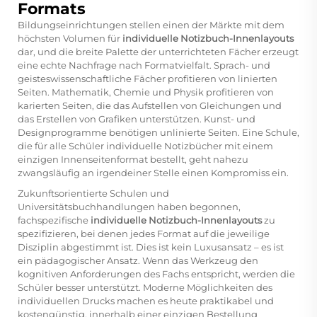
Formats
Bildungseinrichtungen stellen einen der Märkte mit dem
höchsten Volumen für
individuelle Notizbuch-Innenlayouts
dar, und die breite Palette der unterrichteten Fächer erzeugt
eine echte Nachfrage nach Formatvielfalt. Sprach- und
geisteswissenschaftliche Fächer profitieren von linierten
Seiten. Mathematik, Chemie und Physik profitieren von
karierten Seiten, die das Aufstellen von Gleichungen und
das Erstellen von Grafiken unterstützen. Kunst- und
Designprogramme benötigen unlinierte Seiten. Eine Schule,
die für alle Schüler individuelle Notizbücher mit einem
einzigen Innenseitenformat bestellt, geht nahezu
zwangsläufig an irgendeiner Stelle einen Kompromiss ein.
Zukunftsorientierte Schulen und
Universitätsbuchhandlungen haben begonnen,
fachspezifische
individuelle Notizbuch-Innenlayouts
zu
spezifizieren, bei denen jedes Format auf die jeweilige
Disziplin abgestimmt ist. Dies ist kein Luxusansatz – es ist
ein pädagogischer Ansatz. Wenn das Werkzeug den
kognitiven Anforderungen des Fachs entspricht, werden die
Schüler besser unterstützt. Moderne Möglichkeiten des
individuellen Drucks machen es heute praktikabel und
kostengünstig, innerhalb einer einzigen Bestellung