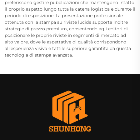
preferiscono gestire pubblicazioni che mantengono intatto
il proprio aspetto lungo tutta la catena logistica e durante il
periodo di esposizione. La presentazione professionale
ottenuta con la stampa su riviste lucide supporta inoltre
strategie di prezzo premium, consentendo agli editori di
posizionare le proprie riviste in segmenti di mercato ad
alto valore, dove le aspettative di qualità corrispondono
all’esperienza visiva e tattile superiore garantita da questa
tecnologia di stampa avanzata.