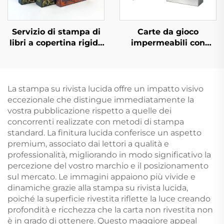
Servizio di stampa di
Carte da gioco
libri a copertina rigida
impermeabili con
e colore, romanzo
scatola, stampa su
personalizzato con
fronte e retro con logo,
bordi spruzzati
carta dorata in PVC
plastica, carte da
La stampa su rivista lucida offre un impatto visivo
poker personalizzate
eccezionale che distingue immediatamente la
vostra pubblicazione rispetto a quelle dei
concorrenti realizzate con metodi di stampa
standard. La finitura lucida conferisce un aspetto
premium, associato dai lettori a qualità e
professionalità, migliorando in modo significativo la
percezione del vostro marchio e il posizionamento
sul mercato. Le immagini appaiono più vivide e
dinamiche grazie alla stampa su rivista lucida,
poiché la superficie rivestita riflette la luce creando
profondità e ricchezza che la carta non rivestita non
è in grado di ottenere. Questo maggiore appeal