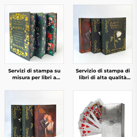
Servizi di stampa su
Servizio di stampa di
misura per libri a
libri di alta qualità
colori, rilegatura rigida
all'ingrosso, stampa di
con taglio spruzzato e
libri rilegati, libri
copertina protettiva
cartonati in grande
quantità con stampa
ai bordi spruzzati