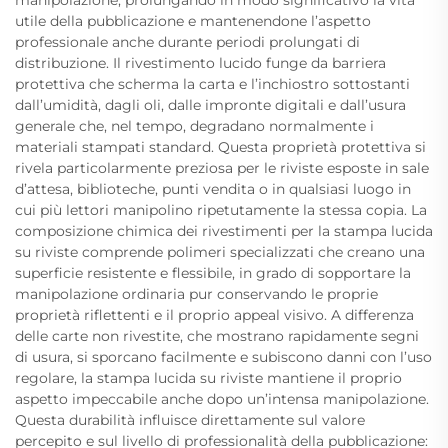
manipolazione, prolungando in modo significativo la vita
utile della pubblicazione e mantenendone l’aspetto
professionale anche durante periodi prolungati di
distribuzione. Il rivestimento lucido funge da barriera
protettiva che scherma la carta e l’inchiostro sottostanti
dall’umidità, dagli oli, dalle impronte digitali e dall’usura
generale che, nel tempo, degradano normalmente i
materiali stampati standard. Questa proprietà protettiva si
rivela particolarmente preziosa per le riviste esposte in sale
d’attesa, biblioteche, punti vendita o in qualsiasi luogo in
cui più lettori manipolino ripetutamente la stessa copia. La
composizione chimica dei rivestimenti per la stampa lucida
su riviste comprende polimeri specializzati che creano una
superficie resistente e flessibile, in grado di sopportare la
manipolazione ordinaria pur conservando le proprie
proprietà riflettenti e il proprio appeal visivo. A differenza
delle carte non rivestite, che mostrano rapidamente segni
di usura, si sporcano facilmente e subiscono danni con l’uso
regolare, la stampa lucida su riviste mantiene il proprio
aspetto impeccabile anche dopo un’intensa manipolazione.
Questa durabilità influisce direttamente sul valore
percepito e sul livello di professionalità della pubblicazione: