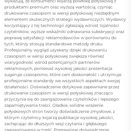
wykazują, że konsumenci kojarzą powłokę połyskową z
produktami premium oraz wyższą wartością, czyniąc
drukowanie czasopism w wersji połyskowej niezbędnym
elementem skutecznych strategii wydawniczych. Wydawcy
korzystający z tej technologii zgłaszają wzrost lojalności
czytelników, wyższe wskaźniki odnawiania subskrypcji oraz
poprawę satysfakcji reklamodawców w porównaniu do
tych, którzy stosują standardowe metody druku.
Profesjonalny wygląd uzyskany dzięki drukowaniu
czasopism w wersji połyskowej zwiększa również
wiarygodność wśród potencjalnych partnerów
reklamowych, ponieważ wysokiej jakości prezentacja
sugeruje czasopismo, które ceni doskonałość i utrzymuje
profesjonalne standardy we wszystkich aspektach swojej
działalności. Doświadczenie dotykowe zapewniane przez
drukowanie czasopism w wersji połyskowej znacząco
przyczynia się do zaangażowania czytelników i lepszego
zapamiętywania treści. Gładkie, solidne wrażenie
połyskowych stron tworzy doświadczenie zmysłowe, z
którym czytelnicy kojarzą publikacje wysokiej jakości,
zachęcając do dłuższych sesji czytania i głębszego
zaangażowania w treść. Poprawione doświadczenie