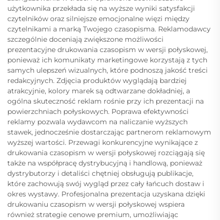
użytkownika przekłada się na wyższe wyniki satysfakcji
czytelników oraz silniejsze emocjonalne więzi między
czytelnikami a marką Twojego czasopisma. Reklamodawcy
szczególnie doceniają zwiększone możliwości
prezentacyjne drukowania czasopism w wersji połyskowej,
ponieważ ich komunikaty marketingowe korzystają z tych
samych ulepszeń wizualnych, które podnoszą jakość treści
redakcyjnych. Zdjęcia produktów wyglądają bardziej
atrakcyjnie, kolory marek są odtwarzane dokładniej, a
ogólna skuteczność reklam rośnie przy ich prezentacji na
powierzchniach połyskowych. Poprawa efektywności
reklamy pozwala wydawcom na naliczanie wyższych
stawek, jednocześnie dostarczając partnerom reklamowym
wyższej wartości. Przewagi konkurencyjne wynikające z
drukowania czasopism w wersji połyskowej rozciągają się
także na współpracę dystrybucyjną i handlową, ponieważ
dystrybutorzy i detaliści chętniej obsługują publikacje,
które zachowują swój wygląd przez cały łańcuch dostaw i
okres wystawy. Profesjonalna prezentacja uzyskana dzięki
drukowaniu czasopism w wersji połyskowej wspiera
również strategie cenowe premium, umożliwiając