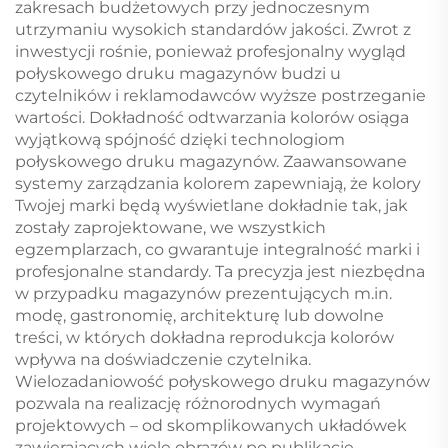
zakresach budżetowych przy jednoczesnym
utrzymaniu wysokich standardów jakości. Zwrot z
inwestycji rośnie, ponieważ profesjonalny wygląd
połyskowego druku magazynów budzi u
czytelników i reklamodawców wyższe postrzeganie
wartości. Dokładność odtwarzania kolorów osiąga
wyjątkową spójność dzięki technologiom
połyskowego druku magazynów. Zaawansowane
systemy zarządzania kolorem zapewniają, że kolory
Twojej marki będą wyświetlane dokładnie tak, jak
zostały zaprojektowane, we wszystkich
egzemplarzach, co gwarantuje integralność marki i
profesjonalne standardy. Ta precyzja jest niezbędna
w przypadku magazynów prezentujących m.in.
modę, gastronomię, architekturę lub dowolne
treści, w których dokładna reprodukcja kolorów
wpływa na doświadczenie czytelnika.
Wielozadaniowość połyskowego druku magazynów
pozwala na realizację różnorodnych wymagań
projektowych – od skomplikowanych układówek
zawierających wiele obrazów po publikacje