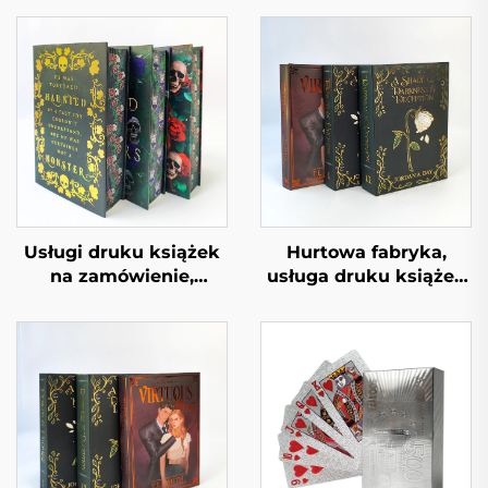
Usługi druku książek
Hurtowa fabryka,
na zamówienie,
usługa druku książek
kolorowy druk
wysokiej jakości, druk
offsetowy, twarde
twardych okładek,
oprawy, książka z
książki w twardej
farbowanymi
oprawie, druk zbiorczy
krawędziami kartek i
z farbowanymi
obwolutą
krawędziami kartek