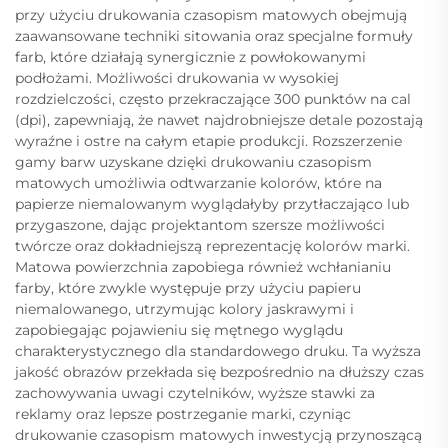
przy użyciu drukowania czasopism matowych obejmują
zaawansowane techniki sitowania oraz specjalne formuły
farb, które działają synergicznie z powłokowanymi
podłożami. Możliwości drukowania w wysokiej
rozdzielczości, często przekraczające 300 punktów na cal
(dpi), zapewniają, że nawet najdrobniejsze detale pozostają
wyraźne i ostre na całym etapie produkcji. Rozszerzenie
gamy barw uzyskane dzięki drukowaniu czasopism
matowych umożliwia odtwarzanie kolorów, które na
papierze niemalowanym wyglądałyby przytłaczająco lub
przygaszone, dając projektantom szersze możliwości
twórcze oraz dokładniejszą reprezentację kolorów marki.
Matowa powierzchnia zapobiega również wchłanianiu
farby, które zwykle występuje przy użyciu papieru
niemalowanego, utrzymując kolory jaskrawymi i
zapobiegając pojawieniu się mętnego wyglądu
charakterystycznego dla standardowego druku. Ta wyższa
jakość obrazów przekłada się bezpośrednio na dłuższy czas
zachowywania uwagi czytelników, wyższe stawki za
reklamy oraz lepsze postrzeganie marki, czyniąc
drukowanie czasopism matowych inwestycją przynoszącą