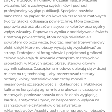
zwykłym zdjęciom i grafikom oszałamiające wrażenie
wizualne, które zachwyca czytelników i podnosi
profesjonalny wygląd publikacji. Specjalna powłoka
nanoszona na papier do drukowania czasopism matowych
tworzy gładką, odbijającą powierzchnię, która znacznie
poprawia ostrość obrazów, nasycenie kolorów oraz ogólny
wpływ wizualny. Poprawa ta wynika z oddziaływania światła
z matową powierzchnią, która odbija oświetlenie z
powrotem do oczu widza, tworząc niemal trójwymiarowy
efekt, dzięki któremu obrazy wydają się „wyskakiwać” ze
strony. Profesjonalni fotografowie i projektanci graficzni
celowo wybierają drukowanie czasopism matowych w
projektach, w których jakość obrazu stanowi główny
czynnik sukcesu. Czasopisma modowe opierają się w dużej
mierze na tej technologii, aby prezentować tekstury
odzieży, kolory materiałów oraz cechy modeli z
niesamowitą szczegółowością i dokładnością. Publikacje
kulinarne korzystają ogromnie z drukowania czasopism
matowych, ponieważ sprawia ono, że dania wyglądają
bardziej apetycznie i żywo, co bezpośrednio wpływa na
zaangażowanie czytelników oraz satysfakcję
reklamodawców. Aspekty techniczne reprodukcji obrazów