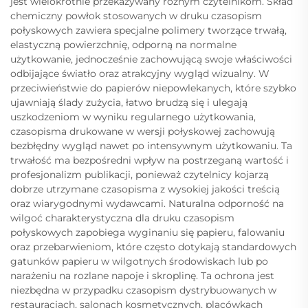
jest wielokrotnie przekazywany różnym czytelnikom. Skład
chemiczny powłok stosowanych w druku czasopism
połyskowych zawiera specjalne polimery tworzące trwałą,
elastyczną powierzchnię, odporną na normalne
użytkowanie, jednocześnie zachowującą swoje właściwości
odbijające światło oraz atrakcyjny wygląd wizualny. W
przeciwieństwie do papierów niepowlekanych, które szybko
ujawniają ślady zużycia, łatwo brudzą się i ulegają
uszkodzeniom w wyniku regularnego użytkowania,
czasopisma drukowane w wersji połyskowej zachowują
bezbłędny wygląd nawet po intensywnym użytkowaniu. Ta
trwałość ma bezpośredni wpływ na postrzeganą wartość i
profesjonalizm publikacji, ponieważ czytelnicy kojarzą
dobrze utrzymane czasopisma z wysokiej jakości treścią
oraz wiarygodnymi wydawcami. Naturalna odporność na
wilgoć charakterystyczna dla druku czasopism
połyskowych zapobiega wyginaniu się papieru, falowaniu
oraz przebarwieniom, które często dotykają standardowych
gatunków papieru w wilgotnych środowiskach lub po
narażeniu na rozlane napoje i skroplinę. Ta ochrona jest
niezbędna w przypadku czasopism dystrybuowanych w
restauracjach, salonach kosmetycznych, placówkach