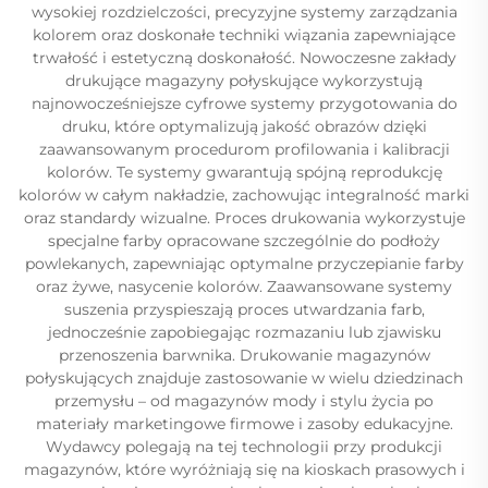
wysokiej rozdzielczości, precyzyjne systemy zarządzania
kolorem oraz doskonałe techniki wiązania zapewniające
trwałość i estetyczną doskonałość. Nowoczesne zakłady
drukujące magazyny połyskujące wykorzystują
najnowocześniejsze cyfrowe systemy przygotowania do
druku, które optymalizują jakość obrazów dzięki
zaawansowanym procedurom profilowania i kalibracji
kolorów. Te systemy gwarantują spójną reprodukcję
kolorów w całym nakładzie, zachowując integralność marki
oraz standardy wizualne. Proces drukowania wykorzystuje
specjalne farby opracowane szczególnie do podłoży
powlekanych, zapewniając optymalne przyczepianie farby
oraz żywe, nasycenie kolorów. Zaawansowane systemy
suszenia przyspieszają proces utwardzania farb,
jednocześnie zapobiegając rozmazaniu lub zjawisku
przenoszenia barwnika. Drukowanie magazynów
połyskujących znajduje zastosowanie w wielu dziedzinach
przemysłu – od magazynów mody i stylu życia po
materiały marketingowe firmowe i zasoby edukacyjne.
Wydawcy polegają na tej technologii przy produkcji
magazynów, które wyróżniają się na kioskach prasowych i