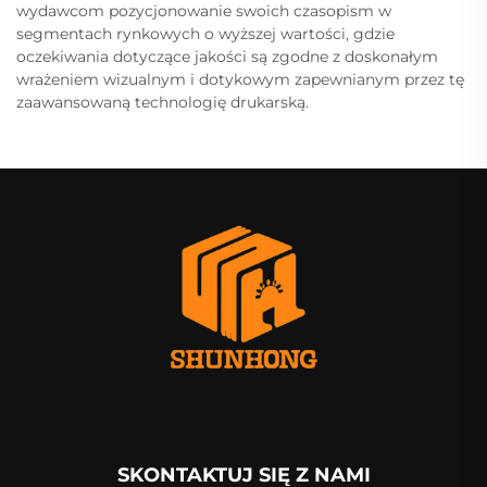
wydawcom pozycjonowanie swoich czasopism w
segmentach rynkowych o wyższej wartości, gdzie
oczekiwania dotyczące jakości są zgodne z doskonałym
wrażeniem wizualnym i dotykowym zapewnianym przez tę
zaawansowaną technologię drukarską.
SKONTAKTUJ SIĘ Z NAMI