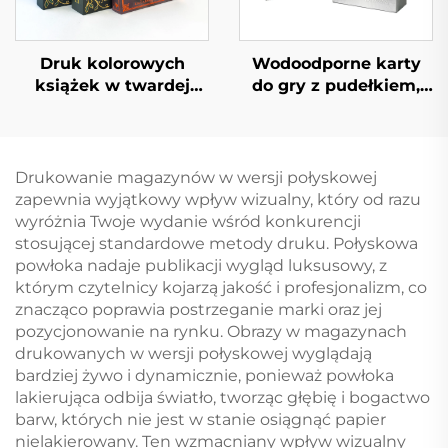
Druk kolorowych
Wodoodporne karty
książek w twardej
do gry z pudełkiem,
oprawie, powieść na
nadruk z przodu i tyłu,
zamówienie z
logo, złoty papier,
farbowanymi
plastik PVC,
krawędziami kartek,
niestandardowe karty
Drukowanie magazynów w wersji połyskowej
usługa druku książek
do pokera
zapewnia wyjątkowy wpływ wizualny, który od razu
wyróżnia Twoje wydanie wśród konkurencji
stosującej standardowe metody druku. Połyskowa
powłoka nadaje publikacji wygląd luksusowy, z
którym czytelnicy kojarzą jakość i profesjonalizm, co
znacząco poprawia postrzeganie marki oraz jej
pozycjonowanie na rynku. Obrazy w magazynach
drukowanych w wersji połyskowej wyglądają
bardziej żywo i dynamicznie, ponieważ powłoka
lakierująca odbija światło, tworząc głębię i bogactwo
barw, których nie jest w stanie osiągnąć papier
nielakierowany. Ten wzmacniany wpływ wizualny