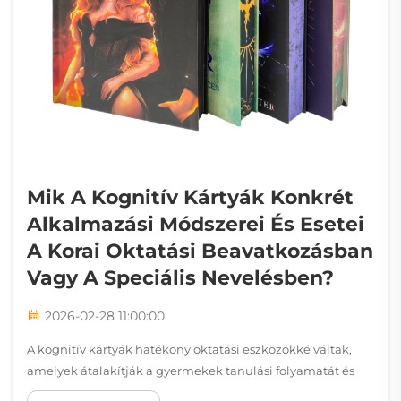
Mik A Kognitív Kártyák Konkrét
Alkalmazási Módszerei És Esetei
A Korai Oktatási Beavatkozásban
Vagy A Speciális Nevelésben?
2026-02-28 11:00:00
A kognitív kártyák hatékony oktatási eszközökké váltak,
amelyek átalakítják a gyermekek tanulási folyamatát és
alapvető kognitív képességeik fejlesztését. Ezek a