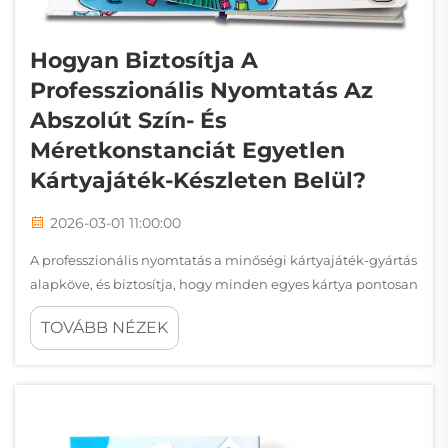
Hogyan Biztosítja A
Professzionális Nyomtatás Az
Abszolút Szín- És
Méretkonstanciát Egyetlen
Kártyajáték-Készleten Belül?
2026-03-01 11:00:00
A professzionális nyomtatás a minőségi kártyajáték-gyártás
alapköve, és biztosítja, hogy minden egyes kártya pontosan
megfeleljen a színhibamentesség, a méretbeli pontosság
TOVÁBB NÉZEK
és az anyagminőség szigorú követelményeinek. A játékipar
tökéletességet követel…