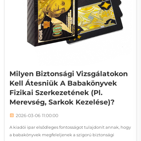
Milyen Biztonsági Vizsgálatokon
Kell Átesniük A Babakönyvek
Fizikai Szerkezetének (pl.
Merevség, Sarkok Kezelése)?
2026-03-06 11:00:00
A kiadói ipar elsődleges fontosságot tulajdonít annak, hogy
a babakönyvek megfeleljenek a szigorú biztonsági