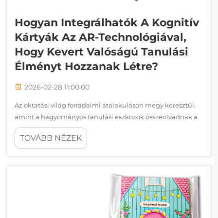
Hogyan Integrálhatók A Kognitív
Kártyák Az AR-Technológiával,
Hogy Kevert Valóságú Tanulási
Élményt Hozzanak Létre?
2026-02-28 11:00:00
Az oktatási világ forradalmi átalakuláson megy keresztül,
amint a hagyományos tanulási eszközök összeolvadnak a
legújabb technológiákkal. A legígéretesebb fejlemények
TOVÁBB NÉZEK
közé tartozik a kognitív kártyák és az augmented reality
(AR) technológia integrációja...