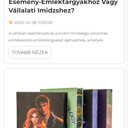
Esemény-Emléktárgyakhoz Vagy
Vállalati Imidzshez?
2026-02-28 11:00:00
A vállalati események és a kiváló minőségű alkalmak
emlékezetes emléktárgyakat igényelnek, amelyek
tükrözik a márkaminőséget, és tartós értéket nyújtanak a
TOVÁBB NÉZEK
kedvezményezetteknek. A hagyományos promóciós
termékek gyakran hiányoznak a szükséges finomságból és
érdeklődésfelkeltő hatásból, hogy hosszan megmaradó
benyomást keltsenek…