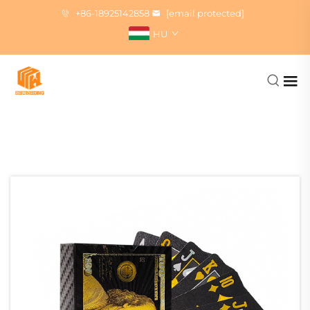
+86-18925142858
[email protected]
HU