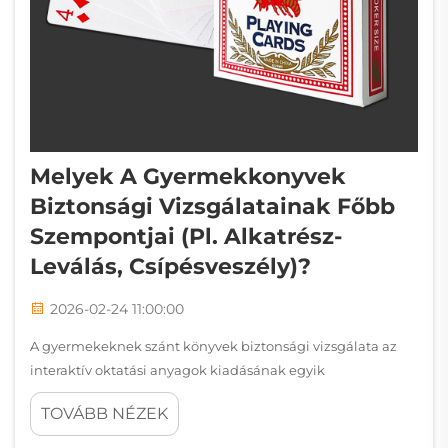
Melyek A Gyermekkonyvek
Biztonsági Vizsgálatainak Főbb
Szempontjai (pl. Alkatrész-
Leválás, Csípésveszély)?
2026-02-24 11:00:00
A gyermekeknek szánt könyvek biztonsági vizsgálata az
interaktív oktatási anyagok kiadásának egyik
legkritikusabb aspektusa. Amikor a gyermekeknek szánt
TOVÁBB NÉZEK
húzó- és tolókönyvek biztonsági vizsgálatáról van szó, a
gyártóknak és kiadóknak összetett szabályozási...