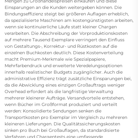
Mengen zu Großhandelspreisen einkaufen und diese
Einsparungen an die Kunden weitergeben können. Die
Bindungseffizienz steigt bei größeren Auflagen erheblich,
da spezialisierte Maschinen am kostengünstigsten arbeiten,
wenn sie kontinuierliche Läufe statt kleiner Chargen
verarbeiten. Die Abschreibung der Vorproduktionskosten
auf mehrere Tausend Exemplare verringert den Einfluss
von Gestaltungs-, Korrektur- und Rüstkosten auf die
einzelnen Buchkosten deutlich. Diese Kostenverteilung
macht Premium-Merkmale wie Spezialpapiere,
Mehrfarbendruck und erweiterte Veredelungsoptionen
innerhalb realistischer Budgets zugänglicher. Auch die
administrative Effizienz trägt zusätzliche Einsparungen bei,
da die Abwicklung eines einzigen Großauftrags weniger
Overhead erfordert als die langfristige Verwaltung
mehrerer kleinerer Aufträge. Versandvorteile entstehen,
wenn Bücher im Großformat produziert und verteilt
werden: Konsolidierte Sendungen senken die
Transportkosten pro Exemplar im Vergleich zu mehreren
kleineren Lieferungen. Die Qualitätssicherungskosten
sinken pro Buch bei Großauflagen, da standardisierte
Verfahren und Chargentests eine umfassende