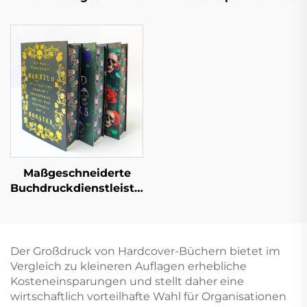
mit Lederprägung
Pappbilderbuch-Druck
Vollflächige
Gute und
Goldfolienprägung
pädagogische Kinder-
Hardcover-Buchdruck
Geschichtenbücher
Englische interaktive
Kinder-
Pappbilderbücher-
Druck
Maßgeschneiderte
Buchdruckdienstleistungen,
Vollfarb-Offsetdruck,
Hardcover-Buchdruck
mit lackierten Kanten,
Romanbuch mit
Der Großdruck von Hardcover-Büchern bietet im
Schutzumschlag
Vergleich zu kleineren Auflagen erhebliche
Kosteneinsparungen und stellt daher eine
wirtschaftlich vorteilhafte Wahl für Organisationen