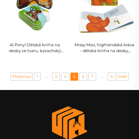
Al Pony! Dětská kniha na
Missy Moo, highlandská kráva
desky ve tvaru, kazachský
– dětská kniha na desky,
jazyk, pohádková kniha pro
skotský farmářský příběh
batolata
...
...
Předchozí
1
3
4
5
6
7
9
Další