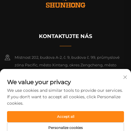
KONTAKTUJTE NÁS
Místnost 202, budova A-2, č. 9, budova č. 99, průmyslové
zóna Pacific, město Xintang, okres Zengcheng, město
Guangzhou, Guangdong, Čína
We value your privacy
+86-18925142858
We use cookies and similar tools to provide our services.
If you don't want to accept all cookies, click Personalize
[email protected]
cookies.
Accept all
Copyright © 2026 Guangzhou Shunhong Printing Co., Ltd. Všechna
práva vyhrazena.
Zásady ochrany soukromí
Personalize cookies