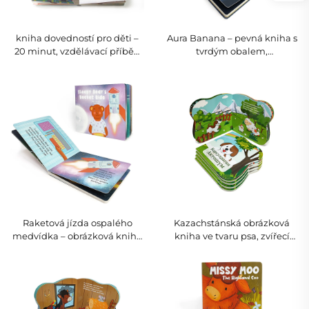
kniha dovedností pro děti –
Aura Banana – pevná kniha s
20 minut, vzdělávací příběh
tvrdým obalem,
pro předškolní věk, pevná
minimalistická moderní
vazba
umělecká a životní kniha
Raketová jízda ospalého
Kazachstánská obrázková
medvídka – obrázková kniha
kniha ve tvaru psa, zvířecí
pro děti, vesmírný příběh
příběh pro batolata ve věku
před spaním
1–4 let