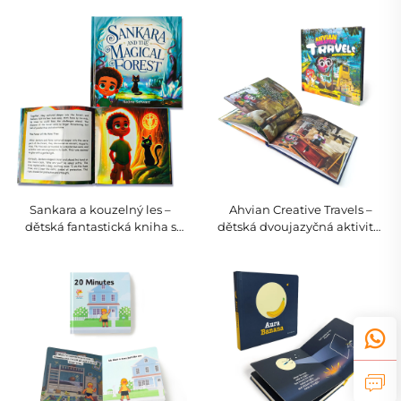
Calm (Buď klidný), hmongsky
Trick Ghastly, strašidelný
a anglicky – mindfulness pro
dětský příběh
děti
Sankara a kouzelný les –
Ahvian Creative Travels –
dětská fantastická kniha s
dětská dvoujazyčná aktivitní
pevnou vazbou a obrázky
kniha: Španělsko a
Portugalsko