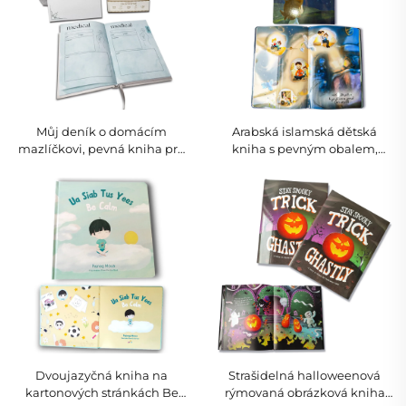
Můj deník o domácím
Arabská islamská dětská
mazlíčkovi, pevná kniha pro
kniha s pevným obalem,
plánování péče o zvířata s
příběh o víře a rodině
dárkovou krabičkou pro
majitele domácích zvířat
Dvoujazyčná kniha na
Strašidelná halloweenová
kartonových stránkách Be
rýmovaná obrázková kniha