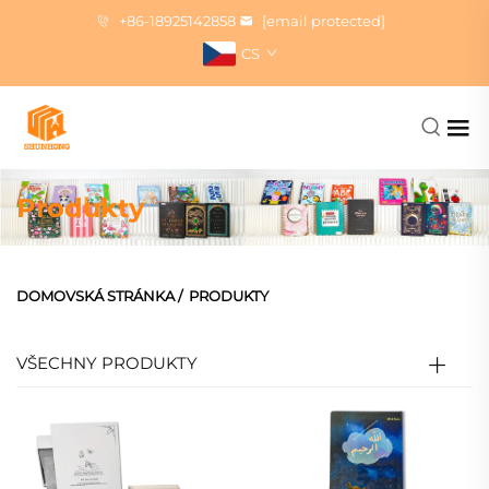
+86-18925142858
[email protected]
CS
Produkty
DOMOVSKÁ STRÁNKA
/
PRODUKTY
VŠECHNY PRODUKTY