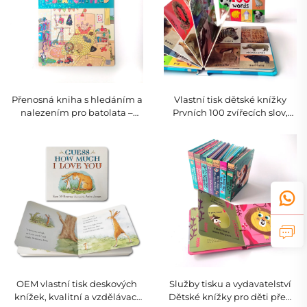
Přenosná kniha s hledáním a
Vlastní tisk dětské knížky
nalezením pro batolata –
Prvních 100 zvířecích slov,
certifikováno EU
vzdělávací desková kniha s
pevnou vazbou
OEM vlastní tisk deskových
Služby tisku a vydavatelství
knížek, kvalitní a vzdělávací
Dětské knížky pro děti před