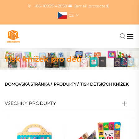
+86-18925142858
[email protected]
CS
Tisk knížek pro děti
DOMOVSKÁ STRÁNKA
/
PRODUKTY
/
TISK DĚTSKÝCH KNÍŽEK
VŠECHNY PRODUKTY