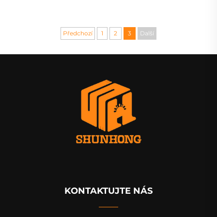
dětské knížky s příběhy, tisk
spaním Knižky z tvrdého
interaktivních dětských
kartonu Vzdělávání v
deskových knížek v
mateřské školce Knihy s
angličtině
pevnou vazbou
Předchozí
1
2
3
Další
KONTAKTUJTE NÁS