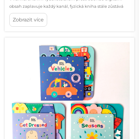
obsah zaplavuje každý kanál, fyzická kniha stále zůstává
silným symbolem důvěryhodnosti, řemeslné kvality a
Zobrazit více
trvalosti. Pro autory, vydavatele i organizace, které usilují o
upevnění své autority nebo...