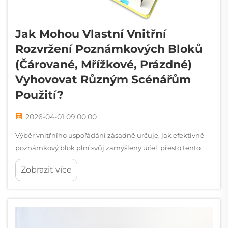
Jak Mohou Vlastní Vnitřní
Rozvržení Poznámkových Bloků
(čárované, Mřížkové, Prázdné)
Vyhovovat Různým Scénářům
Použití?
2026-04-01 09:00:00
Výběr vnitřního uspořádání zásadně určuje, jak efektivně
poznámkový blok plní svůj zamýšlený účel, přesto tento
klíčový aspekt přizpůsobení často podceňují jak podniky,
Zobrazit více
tak spotřebitelé při nákupu kancelářských potřeb. Vnitřní
stránky přizpůsobených poznámkových bloků...