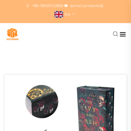
+86-18925142858
[email protected]
EN