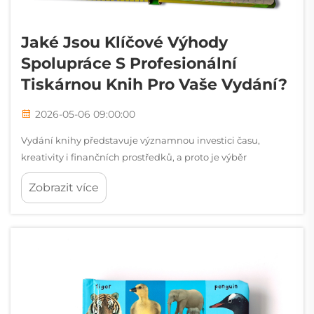
Jaké Jsou Klíčové Výhody
Spolupráce S Profesionální
Tiskárnou Knih Pro Vaše Vydání?
2026-05-06 09:00:00
Vydání knihy představuje významnou investici času,
kreativity i finančních prostředků, a proto je výběr
správného výrobního partnera jedním z nejdůležitějších
Zobrazit více
rozhodnutí celého procesu vydávání. Ať už jste nezávislý
autor, malé vydavatelství nebo organizace...