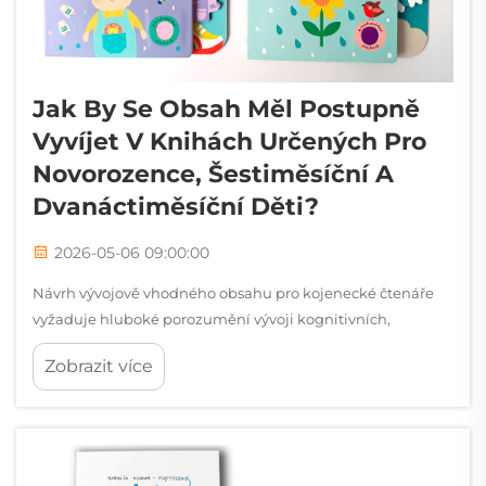
Jak By Se Obsah Měl Postupně
Vyvíjet V Knihách Určených Pro
Novorozence, Šestiměsíční A
Dvanáctiměsíční Děti?
2026-05-06 09:00:00
Návrh vývojově vhodného obsahu pro kojenecké čtenáře
vyžaduje hluboké porozumění vývoji kognitivních,
zrakových a motorických dovedností během prvního roku
Zobrazit více
života. Způsob, jakým je obsah v knížkách pro kojence s
pevnými deskami strukturován, musí přesně odpovídat...