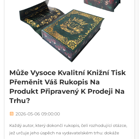
Může Vysoce Kvalitní Knižní Tisk
Přeměnit Váš Rukopis Na
Produkt Připravený K Prodeji Na
Trhu?
2026-05-06 09:00:00
Každý autor, který dokončí rukopis, čelí rozhodující otázce,
jež určuje jeho úspěch na vydavatelském trhu: dokáže