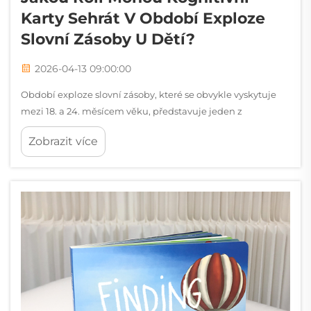
Karty Sehrát V Období Exploze
Slovní Zásoby U Dětí?
2026-04-13 09:00:00
Období exploze slovní zásoby, které se obvykle vyskytuje
mezi 18. a 24. měsícem věku, představuje jeden z
nejpozoruhodnějších vývojových milníků v raném dětství.
Zobrazit více
Během této klíčové fáze děti přecházejí od pomalého
získávání slov k rychlému...