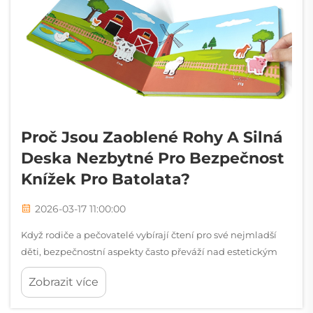
Proč Jsou Zaoblené Rohy A Silná
Deska Nezbytné Pro Bezpečnost
Knížek Pro Batolata?
2026-03-17 11:00:00
Když rodiče a pečovatelé vybírají čtení pro své nejmladší
děti, bezpečnostní aspekty často převáží nad estetickým
vzhledem. Knížky pro batolata vyžadují specializované
Zobrazit více
konstrukční prvky, které kladejí důraz na bezpečnost
dítěte, aniž by byla obětována vzdělávací hodnota...