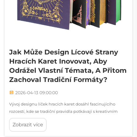
Jak Může Design Lícové Strany
Hracích Karet Inovovat, Aby
Odrážel Vlastní Témata, A Přitom
Zachoval Tradiční Formáty?
2026-04-13 09:00:00
Vývoj designu líček hracích karet dosáhl fascinujícího
rozcestí, kde se tradiční pravidla potkávají s kreativním
vyjádřením. Současní návrháři a výrobci karet nyní čelí
Zobrazit více
výzvě, jak vyvážit stovky let staré vizuální konvence s
rostoucí poptávkou po...