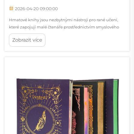
2026-04-20 09:00:00
Hmatové knihy jsou nezbytnými nástroji pro rané učení,
které zapojují malé čtenáře prostřednictvím smyslového
zkoumání a umožňují dětem rozvíjet jemnou motoriku,
Zobrazit více
kognitivní povědomí a emocionální vazby na čtenářské
materiály. Výběr hmatových...