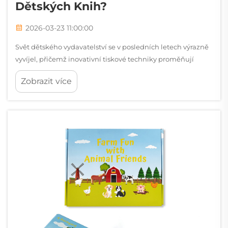
Dětských Knih?
2026-03-23 11:00:00
Svět dětského vydavatelství se v posledních letech výrazně
vyvíjel, přičemž inovativní tiskové techniky proměňují
tradiční vyprávění v imersivní smyslové zážitky. Moderní
Zobrazit více
interaktivní dětské knihy využívají nejnovějších
technologií...