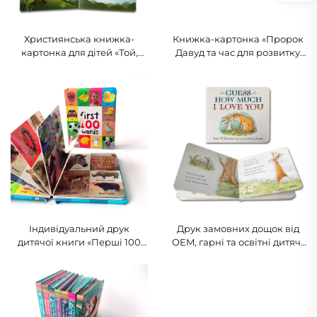
Християнська книжка-
Книжка-картонка «Пророк
картонка для дітей «Той,
Давуд та час для розвитку
ким Бог каже, що я є»
м’язів животика», ісламська
казка для немовлят
Індивідуальний друк
Друк замовних дощок від
дитячої книги «Перші 100
OEM, гарні та освітні дитячі
слів про тварин», освітня
казки, друк інтерактивних
книга в твердому переплесі
дитячих дощок англійською
на дощках
мовою