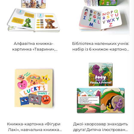
Алфавітна книжка-
Бібліотека маленьких учнів:
картинка «Тварини»,
набір із 6 книжок-картонок
навчальна дитяча книжка-
для малюків, навчальні
картинка для малюків
книжки
Книжка-картонка «Фігури
Джої-хворозавр знаходить
Лакі», навчальна книжка
друга! Дитяча ілюстрована