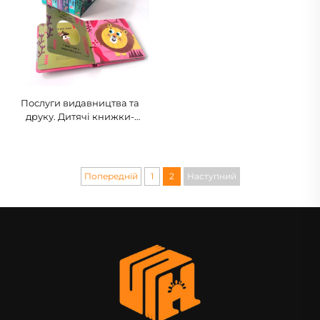
Послуги видавництва та
друку. Дитячі книжки-
картинки для ліжкових ігор,
дошкільна освіта, тверді
обкладинки
Попередній
1
2
Наступний