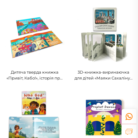
для малюків про
книжка про динозаврів
геометричні фігури
Дитяча тверда книжка
3D-книжка-виринаючка
«Привіт, Кабо!», історія про
для дітей «Маяки Сахаліну»,
океан і подорожі
навчальна художня книга