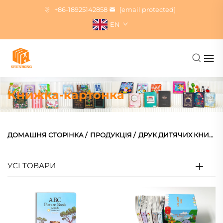
+86-18925142858
[email protected]
EN
Книжка-картонка
ДОМАШНЯ СТОРІНКА
/
ПРОДУКЦІЯ
/
ДРУК ДИТЯЧИХ КНИЖОК
УСІ ТОВАРИ