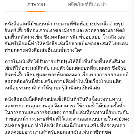
ภาพรวม
ผลิตภัณฑ์ที่แนะนำ
หนังสือเล่มนี้มีขอบหน้ากระดาษที่พิมพ์อย่างประณีตด้วยรูป
จันทร์เสี้ยวสีทอง ภาพเงาของมังกร และลวดลายดวงอาทิตย์
บนพื้นหลังม่วงเข้ม ซึ่งเทคนิคการพิมพ์ขอบแบบ 'โรลลิ่ง เอจ'
อันพรีเมียมนี้ทำให้หนังสือเล่มนี้กลายเป็นของสะสมที่โดดเด่น
ท่ามกลางหนังสือเล่มอื่นบนชั้นวางใดๆ
ภายในหนังสือได้รับการปรับปรุงให้ดียิ่งขึ้นด้วยพื้นหลังสีม่วง
เข้มที่ให้อารมณ์ลึกลับ และหัวข้อแต่ละบทที่สะดุดตา ซึ่งมีรูป
จันทร์เสี้ยวสีชมพูและทองที่หยดลงมา เรื่องราวการออกแบบที่
สอดคล้องกันนี้ช่วยเสริมความดื่มด่ำในเนื้อเรื่องโรแมนติก
เหนือธรรมชาติ ทำให้ทุกบทรู้สึกพิเศษเป็นพิเศษ
หนังสือฉบับนี้ผลิตด้วยปกแข็งสีมินต์กรีนที่แข็งแรงทนทาน
และกระดาษคุณภาพสูง จึงสามารถใช้งานซ้ำได้บ่อยครั้งทั้ง
ในการอ่านและการจัดแสดง การเย็บเล่มที่ทนทานนี้รับประกัน
ว่าขอบหน้ากระดาษที่พิมพ์ไว้และงานออกแบบภายในจะยังคง
คมชัดอยู่เสมอ ทำให้หนังสือเล่มนี้เป็นส่วนเสริมที่ทรงคุณค่า
และคงอยู่ยาวนานสำหรับคอลเลกชันแฟนตาซีทุกชุด