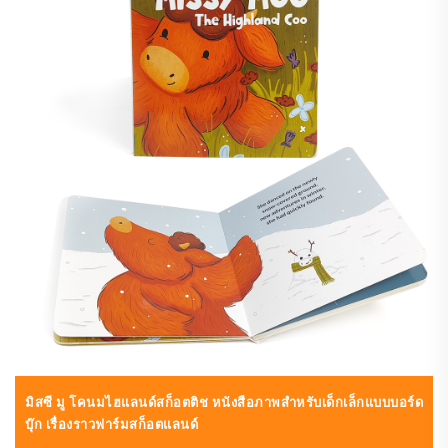
มิสซี มู โคนมไฮแลนด์สก็อตติช หนังสือภาพสำหรับเด็กเล็กแบบบอร์ด
บุ๊ก เรื่องราวฟาร์มสก็อตแลนด์