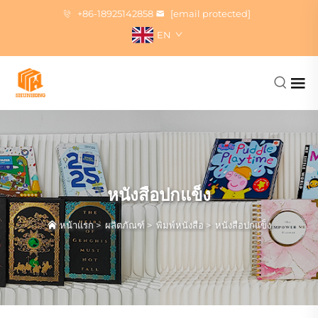
+86-18925142858
[email protected]
EN
หนังสือปกแข็ง
หน้าแรก
>
ผลิตภัณฑ์
>
พิมพ์หนังสือ
>
หนังสือปกแข็ง