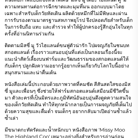
ความทนทานต่อการฉีกขาดและมุมที่มน ออกแบบมาโดย
เฉพาะสำหรับเด็กวัยหัดเดิน ผลิตด้วยหมึกที่ไม่มีพิษและผ่าน
การรับรองตามมาตรฐานสหภาพยุโรป จึงปลอดภัยสำหรับเด็ก
ในการจับถือ แทะ และสำรวจ ทำให้ผู้ปกครองรู้สึกอุ่นใจในทุก
ครั้งที่อ่านนิทานร่วมกัน
ติดตามมิสซี่ มู วัวไฮแลนด์ขนฟูตัวน่ารัก ไปผจญภัยในชนบท
สกอตแลนด์ เรื่องราวแสนอบอุ่นที่แต่งเป็นกลอนเรื่องนี้จะ
แนะนำสัตว์เลี้ยงบนฟาร์มและวัฒนธรรมของสกอตแลนด์ให้
กับเด็กๆ ปลูกฝังความอยากรู้อยากเห็นเกี่ยวกับโลกใบนี้อย่าง
สนุกสนานและน่าตื่นเต้น
หนังสือเล่มนี้ประกอบด้วยภาพวาดที่คมชัด สีสันสดใสของมิส
ซี่ มูและเพื่อนๆ ซึ่งช่วยให้ฟาร์มสกอตแลนด์เสมือนมีชีวิตขึ้น
มา ตัวละครที่เป็นมิตรและภูมิทัศน์อันอบอุ่นดึงดูดความสนใจ
ของเด็กวัยหัดเดิน ทำให้ทุกหน้ากลายเป็นการผจญภัยที่เต็มไป
ด้วยความสุขและดื่มด่ำ จนเด็กๆ อยากกลับมาเปิดอ่านซ้ำแล้ว
ซ้ำเล่า
มีขนาดกะทัดรัดและน้ำหนักเบา หนังสือภาพ 'Missy Moo
The Highland Coo' เหมาะอย่างยิ่งสำหรับการอ่านก่อน