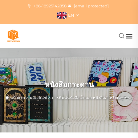
+86-18925142858
[email protected]
EN
หนังสือกระดาน
หน้าแรก
>
ผลิตภัณฑ์
>
การพิมพ์หนังสือเด็กและหนังสือสำหรับเด็ก
>
หนังสือกระดาน