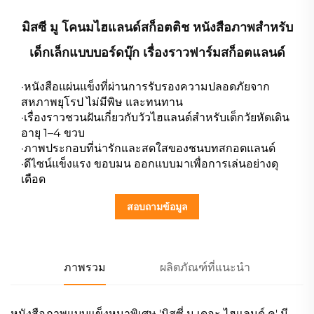
มิสซี มู โคนมไฮแลนด์สก็อตติช หนังสือภาพสำหรับ
เด็กเล็กแบบบอร์ดบุ๊ก เรื่องราวฟาร์มสก็อตแลนด์
·หนังสือแผ่นแข็งที่ผ่านการรับรองความปลอดภัยจาก
สหภาพยุโรป ไม่มีพิษ และทนทาน
·เรื่องราวชวนฝันเกี่ยวกับวัวไฮแลนด์สำหรับเด็กวัยหัดเดิน
อายุ 1–4 ขวบ
·ภาพประกอบที่น่ารักและสดใสของชนบทสกอตแลนด์
·ดีไซน์แข็งแรง ขอบมน ออกแบบมาเพื่อการเล่นอย่างดุ
เดือด
สอบถามข้อมูล
ภาพรวม
ผลิตภัณฑ์ที่แนะนำ
หนังสือภาพแบบแข็งหนาพิเศษ 'มิสซี่ มู เดอะ ไฮแลนด์ คู' มี