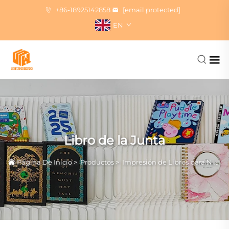
+86-18925142858
[email protected]
EN
Libro de la Junta
Página De Inicio
>
Productos
>
Impresión de Libros para Niños y Pequeños