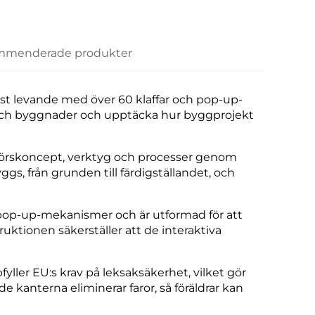
menderade produkter
st levande med över 60 klaffar och pop-up-
r och byggnader och upptäcka hur byggprojekt
örskoncept, verktyg och processer genom
ggs, från grunden till färdigställandet, och
ta pop-up-mekanismer och är utformad för att
ktionen säkerställer att de interaktiva
yller EU:s krav på leksaksäkerhet, vilket gör
de kanterna eliminerar faror, så föräldrar kan