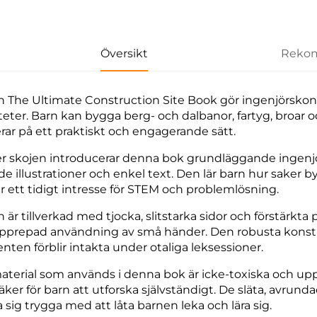
Översikt
Rekom
 The Ultimate Construction Site Book gör ingenjörskon
iteter. Barn kan bygga berg- och dalbanor, fartyg, broa
rar på ett praktiskt och engagerande sätt.
r skojen introducerar denna bok grundläggande ingenj
e illustrationer och enkel text. Den lär barn hur saker by
r ett tidigt intresse för STEM och problemlösning.
 är tillverkad med tjocka, slitstarka sidor och förstärk
upprepad användning av små händer. Den robusta konstru
nten förblir intakta under otaliga leksessioner.
material som används i denna bok är icke-toxiska och uppf
ker för barn att utforska självständigt. De släta, avrunda
 sig trygga med att låta barnen leka och lära sig.