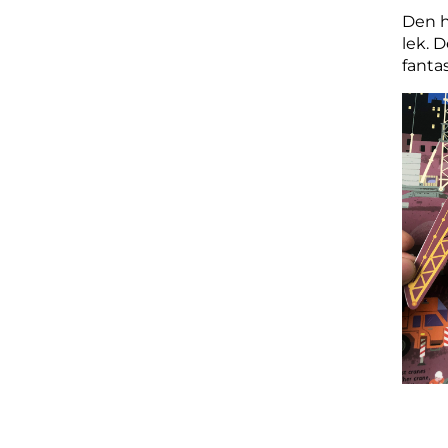
Den h
lek. 
fantas