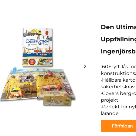
Den Ultima
Uppfällnin
Ingenjörsb
·60+ lyft-lås-
konstruktions
·Hållbara karto
säkerhetskrav
·Covers berg-oc
projekt
·Perfekt för ny
lärande
Förfrågan