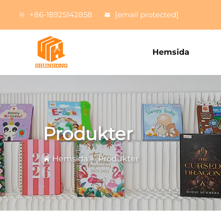
+86-18925142858
[email protected]
Hemsida
Produkter
Hemsida
>
Produkter