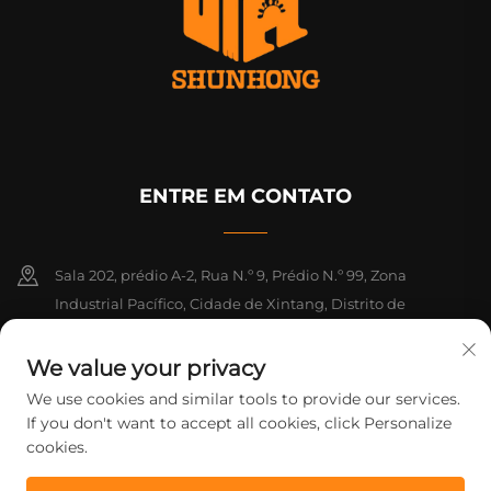
ENTRE EM CONTATO
Sala 202, prédio A-2, Rua N.º 9, Prédio N.º 99, Zona
Industrial Pacífico, Cidade de Xintang, Distrito de
Zengcheng, Guangzhou, Guangdong, China
We value your privacy
+86-18925142858
We use cookies and similar tools to provide our services.
If you don't want to accept all cookies, click Personalize
[email protected]
cookies.