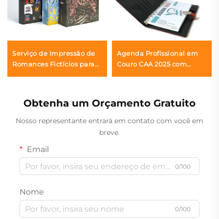
Serviço de Impressão de
Agenda Profissional em
Romances Fictícios para
Couro CAA 2025 com
Editoras Independentes
Argola, Planejador
Personalizadas com Capa
Empresarial Profissional
Dura e Sobrecapa, com
com Suporte para Cartões
Obtenha um Orçamento Gratuito
Bordas Pintadas
Nosso representante entrará em contato com você em
breve.
Email
0/100
Nome
0/100