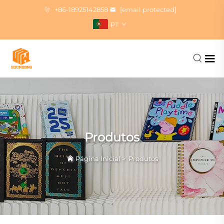
+86-18925142858
[email protected]
PT
Produtos
Página Inicial
>
Produtos