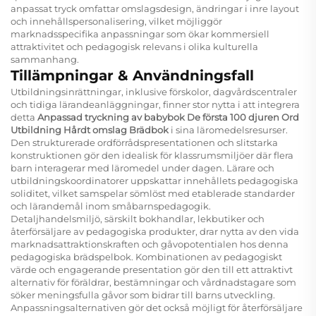
anpassat tryck omfattar omslagsdesign, ändringar i inre layout
och innehållspersonalisering, vilket möjliggör
marknadsspecifika anpassningar som ökar kommersiell
attraktivitet och pedagogisk relevans i olika kulturella
sammanhang.
Tillämpningar & Användningsfall
Utbildningsinrättningar, inklusive förskolor, dagvårdscentraler
och tidiga lärandeanläggningar, finner stor nytta i att integrera
detta
Anpassad tryckning av babybok De första 100 djuren Ord
Utbildning Hårdt omslag Brädbok
i sina läromedelsresurser.
Den strukturerade ordförrådspresentationen och slitstarka
konstruktionen gör den idealisk för klassrumsmiljöer där flera
barn interagerar med läromedel under dagen. Lärare och
utbildningskoordinatorer uppskattar innehållets pedagogiska
soliditet, vilket samspelar sömlöst med etablerade standarder
och lärandemål inom småbarnspedagogik.
Detaljhandelsmiljö, särskilt bokhandlar, lekbutiker och
återförsäljare av pedagogiska produkter, drar nytta av den vida
marknadsattraktionskraften och gåvopotentialen hos denna
pedagogiska brädspelbok. Kombinationen av pedagogiskt
värde och engagerande presentation gör den till ett attraktivt
alternativ för föräldrar, bestämningar och vårdnadstagare som
söker meningsfulla gåvor som bidrar till barns utveckling.
Anpassningsalternativen gör det också möjligt för återförsäljare