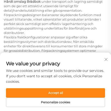
Hårdt omslag Brädbok
under transport och lagring samtidigt
som de ger ett attraktivt utseende lämpligt för
detaljhandelsutställning eller gåvopresentation.
Förpackningsdesignen balanserar skyddande funktion med
visuell tilltalande, vilket säkerställer att produkter anländer i
perfekt skick samtidigt som effektiv lagerhantering och
utställningsuppsättning underlättas för återförsäljare och
distributörer.
Flexibla fraktkonfigurationer anpassar sig efter olika
beställningsvolymer och distributionskrav, från enskilda
enheter för direktleverans till konsumenter till stora mängder
för grossistdistribution. Förpackningssystemen optimerar
utrymmesutnyttjandet under transport samtidigt som
produkternas skyddsnivå upprätthålls, vilket bidrar till
We value your privacy
kostnadseffektiva logistiklösningar för internationella
distributionspartners.
We use cookies and similar tools to provide our services.
Omfattande logistikstöd inkluderar samordningssupport för
If you don't want to accept all cookies, click Personalize
internationella fraktbehov, dokumentationssupport för
cookies.
tullighetsförmåga och flexibel leveredsschemaläggning för att
anpassa sig till olika distributionsraster. Denna helhetsyn på
logistikhantering minskar komplexiteten för internationella
Accept all
köpare samtidigt som det säkerställer tillförlitlig
produktleverans som uppfyller fastställda kvalitetsstandarder
Personalize cookies
genom hela distributionskedjan.
Varför välja oss
STARTSIDA
PRODUKTER
E-POST
TEL