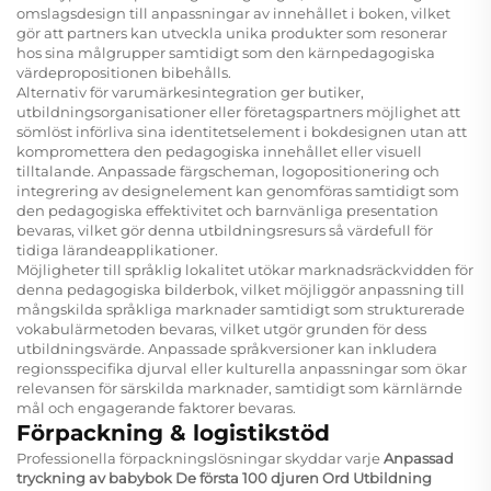
omslagsdesign till anpassningar av innehållet i boken, vilket
gör att partners kan utveckla unika produkter som resonerar
hos sina målgrupper samtidigt som den kärnpedagogiska
värdepropositionen bibehålls.
Alternativ för varumärkesintegration ger butiker,
utbildningsorganisationer eller företagspartners möjlighet att
sömlöst införliva sina identitetselement i bokdesignen utan att
kompromettera den pedagogiska innehållet eller visuell
tilltalande. Anpassade färgscheman, logopositionering och
integrering av designelement kan genomföras samtidigt som
den pedagogiska effektivitet och barnvänliga presentation
bevaras, vilket gör denna utbildningsresurs så värdefull för
tidiga lärandeapplikationer.
Möjligheter till språklig lokalitet utökar marknadsräckvidden för
denna pedagogiska bilderbok, vilket möjliggör anpassning till
mångskilda språkliga marknader samtidigt som strukturerade
vokabulärmetoden bevaras, vilket utgör grunden för dess
utbildningsvärde. Anpassade språkversioner kan inkludera
regionsspecifika djurval eller kulturella anpassningar som ökar
relevansen för särskilda marknader, samtidigt som kärnlärnde
mål och engagerande faktorer bevaras.
Förpackning & logistikstöd
Professionella förpackningslösningar skyddar varje
Anpassad
tryckning av babybok De första 100 djuren Ord Utbildning