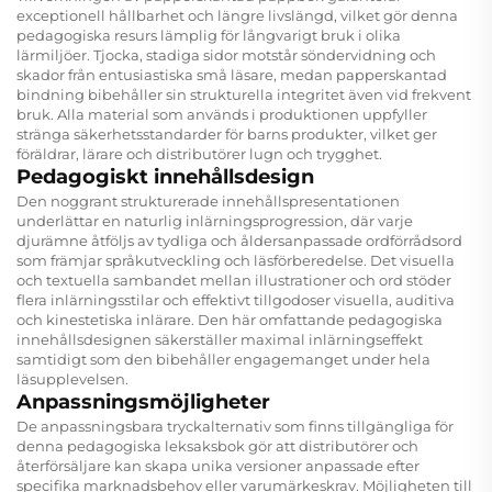
exceptionell hållbarhet och längre livslängd, vilket gör denna
pedagogiska resurs lämplig för långvarigt bruk i olika
lärmiljöer. Tjocka, stadiga sidor motstår söndervidning och
skador från entusiastiska små läsare, medan papperskantad
bindning bibehåller sin strukturella integritet även vid frekvent
bruk. Alla material som används i produktionen uppfyller
stränga säkerhetsstandarder för barns produkter, vilket ger
föräldrar, lärare och distributörer lugn och trygghet.
Pedagogiskt innehållsdesign
Den noggrant strukturerade innehållspresentationen
underlättar en naturlig inlärningsprogression, där varje
djurämne åtföljs av tydliga och åldersanpassade ordförrådsord
som främjar språkutveckling och läsförberedelse. Det visuella
och textuella sambandet mellan illustrationer och ord stöder
flera inlärningsstilar och effektivt tillgodoser visuella, auditiva
och kinestetiska inlärare. Den här omfattande pedagogiska
innehållsdesignen säkerställer maximal inlärningseffekt
samtidigt som den bibehåller engagemanget under hela
läsupplevelsen.
Anpassningsmöjligheter
De anpassningsbara tryckalternativ som finns tillgängliga för
denna pedagogiska leksaksbok gör att distributörer och
återförsäljare kan skapa unika versioner anpassade efter
specifika marknadsbehov eller varumärkeskrav. Möjligheten till