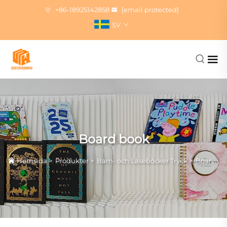
+86-18925142858
[email protected]
SV
Board book
Hemsida
>
Produkter
>
Barn- och Läseböcker Tryck
>
Board book