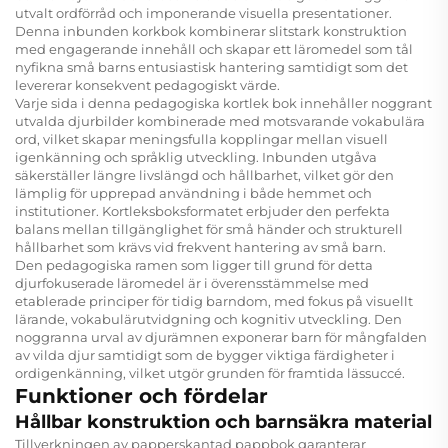
utvalt ordförråd och imponerande visuella presentationer.
Denna inbunden korkbok kombinerar slitstark konstruktion
med engagerande innehåll och skapar ett läromedel som tål
nyfikna små barns entusiastisk hantering samtidigt som det
levererar konsekvent pedagogiskt värde.
Varje sida i denna pedagogiska kortlek bok innehåller noggrant
utvalda djurbilder kombinerade med motsvarande vokabulära
ord, vilket skapar meningsfulla kopplingar mellan visuell
igenkänning och språklig utveckling. Inbunden utgåva
säkerställer längre livslängd och hållbarhet, vilket gör den
lämplig för upprepad användning i både hemmet och
institutioner. Kortleksboksformatet erbjuder den perfekta
balans mellan tillgänglighet för små händer och strukturell
hållbarhet som krävs vid frekvent hantering av små barn.
Den pedagogiska ramen som ligger till grund för detta
djurfokuserade läromedel är i överensstämmelse med
etablerade principer för tidig barndom, med fokus på visuellt
lärande, vokabulärutvidgning och kognitiv utveckling. Den
noggranna urval av djurämnen exponerar barn för mångfalden
av vilda djur samtidigt som de bygger viktiga färdigheter i
ordigenkänning, vilket utgör grunden för framtida lässuccé.
Funktioner och fördelar
Hållbar konstruktion och barnsäkra material
Tillverkningen av papperskantad pappbok garanterar