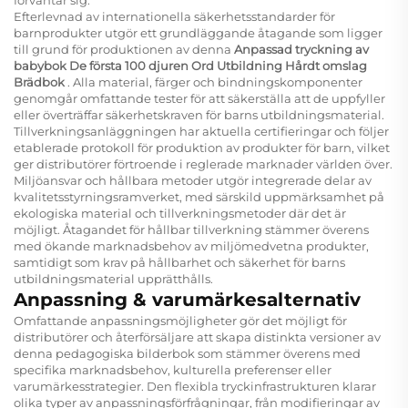
Efterlevnad av internationella säkerhetsstandarder för
barnprodukter utgör ett grundläggande åtagande som ligger
till grund för produktionen av denna
Anpassad tryckning av
babybok De första 100 djuren Ord Utbildning Hårdt omslag
Brädbok
. Alla material, färger och bindningskomponenter
genomgår omfattande tester för att säkerställa att de uppfyller
eller överträffar säkerhetskraven för barns utbildningsmaterial.
Tillverkningsanläggningen har aktuella certifieringar och följer
etablerade protokoll för produktion av produkter för barn, vilket
ger distributörer förtroende i reglerade marknader världen över.
Miljöansvar och hållbara metoder utgör integrerade delar av
kvalitetsstyrningsramverket, med särskild uppmärksamhet på
ekologiska material och tillverkningsmetoder där det är
möjligt. Åtagandet för hållbar tillverkning stämmer överens
med ökande marknadsbehov av miljömedvetna produkter,
samtidigt som krav på hållbarhet och säkerhet för barns
utbildningsmaterial upprätthålls.
Anpassning & varumärkesalternativ
Omfattande anpassningsmöjligheter gör det möjligt för
distributörer och återförsäljare att skapa distinkta versioner av
denna pedagogiska bilderbok som stämmer överens med
specifika marknadsbehov, kulturella preferenser eller
varumärkesstrategier. Den flexibla tryckinfrastrukturen klarar
olika typer av anpassningsförfrågningar, från modifieringar av