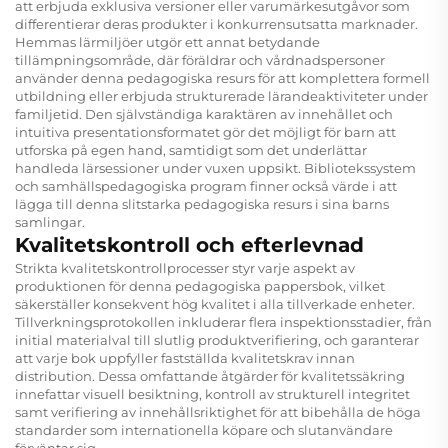
att erbjuda exklusiva versioner eller varumärkesutgåvor som
differentierar deras produkter i konkurrensutsatta marknader.
Hemmas lärmiljöer utgör ett annat betydande
tillämpningsområde, där föräldrar och vårdnadspersoner
använder denna pedagogiska resurs för att komplettera formell
utbildning eller erbjuda strukturerade lärandeaktiviteter under
familjetid. Den självständiga karaktären av innehållet och
intuitiva presentationsformatet gör det möjligt för barn att
utforska på egen hand, samtidigt som det underlättar
handleda lärsessioner under vuxen uppsikt. Bibliotekssystem
och samhällspedagogiska program finner också värde i att
lägga till denna slitstarka pedagogiska resurs i sina barns
samlingar.
Kvalitetskontroll och efterlevnad
Strikta kvalitetskontrollprocesser styr varje aspekt av
produktionen för denna pedagogiska pappersbok, vilket
säkerställer konsekvent hög kvalitet i alla tillverkade enheter.
Tillverkningsprotokollen inkluderar flera inspektionsstadier, från
initial materialval till slutlig produktverifiering, och garanterar
att varje bok uppfyller fastställda kvalitetskrav innan
distribution. Dessa omfattande åtgärder för kvalitetssäkring
innefattar visuell besiktning, kontroll av strukturell integritet
samt verifiering av innehållsriktighet för att bibehålla de höga
standarder som internationella köpare och slutanvändare
förväntar sig.