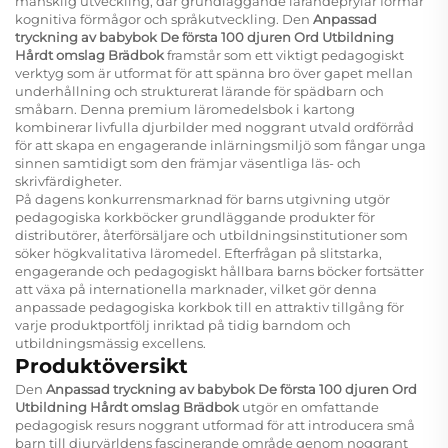
mänsklig utveckling, där grundläggande lärandeprylar formar
kognitiva förmågor och språkutveckling. Den
Anpassad
tryckning av babybok De första 100 djuren Ord Utbildning
Hårdt omslag Brädbok
framstår som ett viktigt pedagogiskt
verktyg som är utformat för att spänna bro över gapet mellan
underhållning och strukturerat lärande för spädbarn och
småbarn. Denna premium läromedelsbok i kartong
kombinerar livfulla djurbilder med noggrant utvald ordförråd
för att skapa en engagerande inlärningsmiljö som fångar unga
sinnen samtidigt som den främjar väsentliga läs- och
skrivfärdigheter.
På dagens konkurrensmarknad för barns utgivning utgör
pedagogiska korkböcker grundläggande produkter för
distributörer, återförsäljare och utbildningsinstitutioner som
söker högkvalitativa läromedel. Efterfrågan på slitstarka,
engagerande och pedagogiskt hållbara barns böcker fortsätter
att växa på internationella marknader, vilket gör denna
anpassade pedagogiska korkbok till en attraktiv tillgång för
varje produktportfölj inriktad på tidig barndom och
utbildningsmässig excellens.
Produktöversikt
Den
Anpassad tryckning av babybok De första 100 djuren Ord
Utbildning Hårdt omslag Brädbok
utgör en omfattande
pedagogisk resurs noggrant utformad för att introducera små
barn till djurvärldens fascinerande område genom noggrant