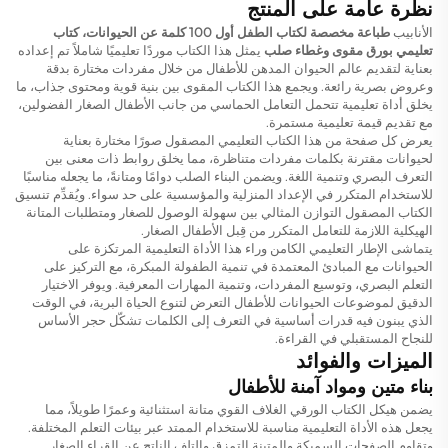
نظرة عامة على المنتج
الأنابيب
طباعة مخصصة لكتاب الطفل أول 100 كلمة عن الحيوانات، كتاب
تعليمي بورق مقوى وغطاء صلب
يمثل هذا الكتاب موردًا تعليميًا شاملاً تم إعداده
بعناية لتقديم عالم الحيوان المدهن للأطفال من خلال مفردات مختارة بدقة
وعروض بصرية رائعة. ويجمع هذا الكتاب المقوى بين بنية قوية ومحتوى جذاب، ما
يخلق أداة تعليمية تتحمل التعامل الحماسي من جانب الأطفال الصغار الفضولين،
مع تقديم قيمة تعليمية مستمرة.
يعرض كل صفحة من هذا الكتاب التعليمي المصقول صورًا مختارة بعناية
لحيوانات مقترنة بكلمات مفردات متناظرة، مما يخلق روابط ذات معنى بين
التعرف البصري وتنمية اللغة. ويضمن البناء الصلب دوامًا ومتانةً، ما يجعله مناسبًا
للاستخدام المتكرر في الإعداد المنزلية والمؤسسية على حد سواء. ويُقدِّم تنسيق
الكتاب المصقول التوازن المثالي بين سهولة الوصول للصغار ومتطلبات المتانة
الهيكلية اللازمة للتعامل المتكرر من قِبل الأطفال الصغار.
يتماشى الإطار التعليمي الكامن وراء هذا الأداة التعليمية المرتكزة على
الحيوانات مع المبادئ المعتمدة في تنمية الطفولة المبكرة، مع التركيز على
التعلم البصري، وتوسيع المفردات، وتنمية المهارات المعرفية. ويوفر الاختيار
الدقيق لموضوعات الحيوانات للأطفال التعرض لتنوع الحياة البرية، في الوقت
الذي يبنون فيه قدرات أساسية في التعرف إلى الكلمات تشكّل حجر الأساس
للنجاح المستقبلي في القراءة.
الميزات والفوائد
بناء متين ومواد آمنة للأطفال
يضمن هيكل الكتاب الورقي الغلاف القوي متانة استثنائية وعمرًا طويلاً، مما
يجعل هذه الأداة التعليمية مناسبة للاستخدام الممتد عبر بيئات التعلم المختلفة.
وتقاوم الصفحات السميكة والمتينة التمزق والتلف الناتج عن القراء الصغار