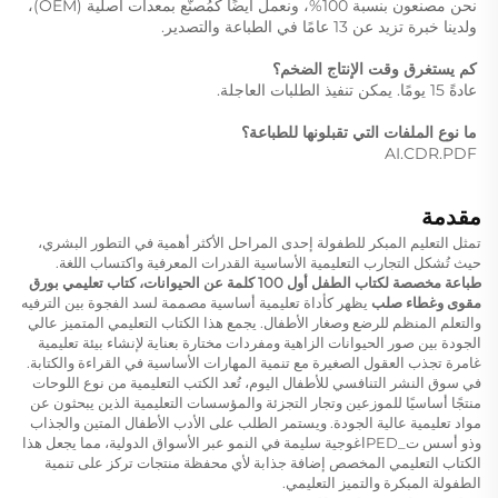
نحن مصنعون بنسبة 100%، ونعمل أيضًا كمُصنّع بمعدات أصلية (OEM)، 
ولدينا خبرة تزيد عن 13 عامًا في الطباعة والتصدير. 
كم يستغرق وقت الإنتاج الضخم؟ 
عادةً 15 يومًا. يمكن تنفيذ الطلبات العاجلة. 
ما نوع الملفات التي تقبلونها للطباعة؟ 
AI.CDR.PDF 
مقدمة
تمثل التعليم المبكر للطفولة إحدى المراحل الأكثر أهمية في التطور البشري،
حيث تُشكل التجارب التعليمية الأساسية القدرات المعرفية واكتساب اللغة.
طباعة مخصصة لكتاب الطفل أول 100 كلمة عن الحيوانات، كتاب تعليمي بورق
مقوى وغطاء صلب
يظهر كأداة تعليمية أساسية مصممة لسد الفجوة بين الترفيه
والتعلم المنظم للرضع وصغار الأطفال. يجمع هذا الكتاب التعليمي المتميز عالي
الجودة بين صور الحيوانات الزاهية ومفردات مختارة بعناية لإنشاء بيئة تعليمية
غامرة تجذب العقول الصغيرة مع تنمية المهارات الأساسية في القراءة والكتابة.
في سوق النشر التنافسي للأطفال اليوم، تُعد الكتب التعليمية من نوع اللوحات
منتجًا أساسيًا للموزعين وتجار التجزئة والمؤسسات التعليمية الذين يبحثون عن
مواد تعليمية عالية الجودة. ويستمر الطلب على الأدب الأطفال المتين والجذاب
وذو أسس ت_PEDاغوجية سليمة في النمو عبر الأسواق الدولية، مما يجعل هذا
الكتاب التعليمي المخصص إضافة جذابة لأي محفظة منتجات تركز على تنمية
الطفولة المبكرة والتميز التعليمي.