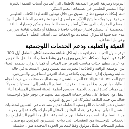
التربوية وطريقة العرض الصديقة للأطفال التي تُعد من أسباب القيمة الكبيرة
لهذا المصدر التعليمي في تطبيقات التعلم المبكر.
تمتد إمكانات توسيع نطاق السوق من خلال توطين اللغة لهذا الكتاب التعليمي
من نوع بورد بوك، ما يتيح التكيّف مع أسواق لغوية متنوعة مع الحفاظ على النهج
المنظم للمفردات الذي يشكّل أساس قيمته التعليمية. ويمكن لإصدارات اللغة
المخصصة أن تتضمّن اختيار حيوانات خاصة بالمنطقة أو تكيّفات ثقافية تعزز من
مدى صلاحيتها للأسواق المحددة، مع الحفاظ على أهداف التعلّم الأساسية
وعوامل التفاعل.
التعبئة والتغليف ودعم الخدمات اللوجستية
توفر حلول التعبئة الاحترافية حماية لكل
طباعة مخصصة لكتاب الطفل أول 100
كلمة عن الحيوانات، كتاب تعليمي بورق مقوى وغطاء صلب
أثناء النقل والتخزين
مع عرض مظهر جذاب مناسب للعرض في المتاجر أو كهدايا. يوازن تصميم التعباء
بين الوظيفة الواقية والجاذبية البصرية، مما يضمن وصول المنتجات في حالة
مثالية، ويسهل إدارة المخزون بكفاءة وإعداد العرض للمتاجرين والموزعين.
تتيح الت configurations المرنة للشحن تلبية متطلبات مختلفة من حيث أحجام
الطلبات والتوزيع، بدءًا من وحدات فردية للتسليم المباشر إلى المستهلك وصولاً
إلى كميات كبيرة للتوزيع بالجملة. وتحسن أنظمة التعبئة استغلال المساحة أثناء
النقل مع الحفاظ على معايير حماية المنتج، مما يسهم في توفير حلول لوجستية
فعالة من حيث التكلفة للشركاء في التوزيع الدولي.
تشمل دعـم الخدمات اللوجستية الشاملة تقديم مساعدة في التنسيق لمتطلبات
الشحن الدولي، ودعم في إعداد الوثائق للامتثال للجمارك، بالإضافة إلى جدولة
مرنة للتسليم لتتناسب مع خطط التوزيع المتنوعة. يقلل هذا النهج الشامل لإدارة
الخدمات اللوجستية من التعقيدات التي تواجه المشترين الدوليين، مع ضمان
تسليم المنتجات بشكل موثوق وفقًا للمعايير الجودة المحددة طوال سلسلة