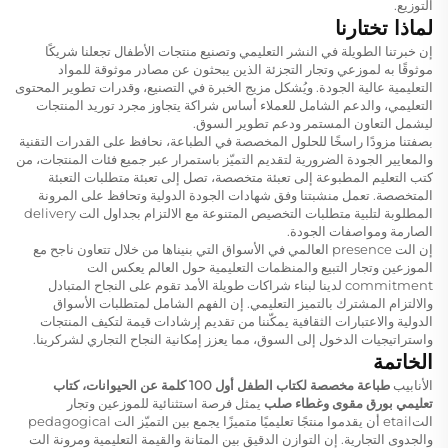
التوزيع.
لماذا تختارنا
إن خبرتنا الطويلة في النشر التعليمي وتصنيع منتجات الأطفال تجعلنا شريكًا
موثوقًا به لموزعي وتجار التجزئة الذين يبحثون عن مصادر موثوقة للمواد
التعليمية عالية الجودة. ويُشكل مزيج الخبرة في التصنيع، وقدرات تطوير المحتوى
التعليمي، والدعم الشامل للعملاء أساس شراكة يتجاوز مجرد توريد المنتجات
ليشمل التعاون المستمر ودعم تطوير السوق.
بصفتنا مزودًا راسخًا للحلول المخصصة في الطباعة، نحافظ على القدرات التقنية
والمعايير الجودة الضرورية لتقديم التميّز باستمرار عبر جميع فئات المنتجات، من
كتب التعليم المطبوعة إلى تعبئة متخصصة، تصل إلى تعبئة متطلبات التعبئة
المتخصصة. تعمل منشبتنا وفق شهادات الجودة الدولية وتحافظ على المرونة
المطلوبة لتلبية متطلبات التخصيص المتنوعة مع الالتزام بجداول الت delivery
الصارمة ومواصفات الجودة.
إن الت presence العالمي في الأسواق التي بنيناها من خلال تتعاون ناجح مع
الموزعين وتجار التبيع والمنظمات التعليمية حول العالم يعكس الت
commitment لدينا لبناء شراكات طويلة الأمد تقوم على النجاح المتبادل
والالتزام المشترك بالتميز التعليمي. إن الفهم الشامل لمتطلبات الأسواق
الدولية والاعتبارات الثقافية يمكّننا من تقديم إرشادات قيمة لتكيف المنتجات
واستراتيجيات الدخول إلى السوق، مما يعزز إمكانية النجاح التجاري لشركرينا.
الخاتمة
الأنابيب
طباعة مخصصة لكتاب الطفل أول 100 كلمة عن الحيوانات، كتاب
تعليمي بورق مقوى وغطاء صلب
يمثل فرصة استثنائية للموزعين وتجار
التetail أن يقدموا منتجًا تعليميًا متميزًا يجمع بين التميّز الت pedagogical
والجدوى التجارية. إن التوازن الدقيق بين المتانة والقيمة التعليمية ومرونة الت