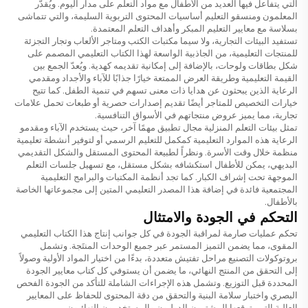
التي يتفاعل فيها العديد من الأطفال مع مواد التعلم على مدار اليوم. ويُقدّر
المعلمون ومنسقو التعليم أساسيات المحتوى التربوية السليمة، والتي تتماشى
بسلاسة مع معايير التعليم المبكر وأهداف التعلم المعتمدة.
تستفيد البيئات التجارية، ولا سيما مكتبات الكتب ومتاجر الألعاب وتجار التجزئة
للمنتجات التعليمية، من الجاذبية الواسعة لهذا الكتاب التعليمي المصمم على
شكل بطاقات ولوحات، بالإضافة إلى إمكانية تقديمه كهدية. ويُعدّ الجمع بين
القيمة التعليمية وطريقة العرض الممتعة خيارًا جذابًا للآباء والأجداد ومقدمي
الرعاية الذين يبحثون عن هدايا ذات معنى تسهم في تنمية الطفل. كما تتيح
خيارات التخصيص للمتاجر أيضًا تقديم إصدارات حصرية أو طبعات تحمل علامات
تجارية، مما يميز عروض منتجاتهم في الأسواق التنافسية.
تمثل بيئات التعلم المنزلية مجال تطبيق مهمًا آخر، حيث يستخدم الآباء ومقدمو
الرعاية هذه الموارد التعليمية كمكمل للتعليم الرسمي أو لتوفير أنشطة تعليمية
منظمة خلال وقت الأسرة. ونظراً لطبيعة المحتوى المستقل والشكل التقديمي
البديهي، يمكن للأطفال استكشافه بشكل مستقل، مع تسهيل جلسات التعلم
الموجهة تحت إشراف الكبار. كما تجد أنظمة المكتبات والبرامج التعليمية
المجتمعية فائدة في إضافة هذا المصدر التعليمي المتين إلى مجموعاتها الخاصة
بالأطفال.
التحكم في الجودة والامتثال
تحكم عمليات صارمة لمراقبة الجودة في كل جوانب إنتاج هذا الكتاب التعليمي
المقوى، مما يضمن التميز المستمر عبر جميع الوحدات المنتَجة. وتشمل
بروتوكولات التصنيع مراحل تفتيش متعددة، بدءًا من اختيار المواد الأولية وصولاً
إلى التحقق من المنتج النهائي، ما يضمن أن يستوفي كل كتاب معايير الجودة
المحددة قبل التوزيع. وتشمل هذه الإجراءات الشاملة للتأكد من الجودة الفحص
البصري واختبار سلامة البنية والتحقق من دقة المحتوى للحفاظ على المعايير
العالية التي يتوقعها المشترون الدوليون والمستخدمون النهائيون.