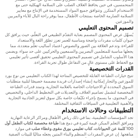
المتحمسين، في حين يحافظ الغلاف الصلب على السلامة الهيكلية حتى مع
الاستخدام المتكرر. وتتوافق جميع المواد المستخدمة في الإنتاج مع معايير
السلامة الصارمة الخاصة بمنتجات الأطفال، مما يوفر راحة البال للآباء والمربين
والموزعين.
تصميم المحتوى التعليمي
يُسهِّل عرض المحتوى المصمم بعناية التقدّم الطبيعي في التعلّم، حيث يرافق كل
حيوان كلمات مفردات واضحة ومناسبة للعمر تعزز تطوّر اللغة والاستعداد
للقراءة. وتدعم العلاقة بين الصور والنصوص اعتماد أساليب تعلّم متعددة، مما
يجعلها مناسبة للمتعلمين البصريين والسمعيين والحركيين على حد سواء. ويضمن
هذا الأسلوب الشامل في تصميم المحتوى التعليمي تحقيق أقصى تأثير تعليمي
مع الحفاظ على مستوى عالٍ من التفاعل طوال تجربة القراءة.
القدرات التخصيصية
تتيح خيارات الطباعة القابلة للتخصيص المتاحة لهذا الكتاب التعليمي من نوع بورد
للموزعين والتجار إمكانية إنشاء إصدارات فريدة مصممة خصيصًا لتلبية متطلبات
السوق المحددة أو الاحتياجات الخاصة بالعلامة التجارية. وتمتد قدرات الطباعة
المخصصة لتشمل تصاميم الغلاف، والتعديلات في التخطيط الداخلي، والتخصيص
في المحتوى، ما يسمح بإجراء تكيّفات خاصة بكل سوق لتعزيز الجاذبية التجارية
والأهمية التعليمية في السياقات الثقافية المختلفة.
التطبيقات وحالات الاستخدام
تجد المؤسسات التعليمية، بما في ذلك رياض الأطفال ومراكز الرعاية النهارية
ومرافق التعلم المبكر، قيمة كبيرة في دمج هذا
طباعة مخصصة لكتاب الطفل أول
100 كلمة عن الحيوانات، كتاب تعليمي بورق مقوى وغطاء صلب
في موارد
مناهجها. إن عرض المفردات المنظم والبناء المتين يجعله مثاليًا للبيئات الصفية