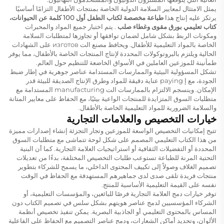
يمثل الامتثال لمعايير السلامة الدولية الخاصة بمنتجات الأطفال التزامًا أساسيًا
يرتكز عليه إنتاج هذا
طباعة مخصصة لكتاب الطفل أول 100 كلمة عن الحيوانات،
كتاب تعليمي بورق مقوى وغطاء صلب
. يتم اختبار جميع المواد والمحبرات
ومكونات الربط بشكل شامل لضمان توافقها أو تجاوزها لمتطلبات السلامة
الخاصة بالمواد التعليمية للأطفال. ويحافظ مصنع الت изготов على الشهادات
الحالية ويلتزم بالبروتوكولات المحددة لإنتاج المنتجات الخاصة بالأطفال، مما يوفر
طمأنينة للموزعين العاملين في الأسواق الخاضعة للتنظيم حول العالم.
تشكل المسؤولية البيئية والممارسات المستدامة عناصر جوهرية في إطار ضبط
الجودة، مع إ paying عناية دقيقة للمواد وطرق الإنتاج الصديقة للبيئة قدر
الإمكان. وينسجم الالتزام بالممارسات الت manufacturing المستدامة مع
متطلبات السوق المتزايدة للمنتجات الواعية بيئيًا، مع الحفاظ على معايير المتانة
والسلامة الضرورية للمواد التعليمية الخاصة بالأطفال.
خيارات التخصيص والعلامات التجارية
تتيح إمكانيات التخصيص الواسعة للموزعين وتجار التجزئة إنشاء إصدارات مميزة
من هذا الكتاب التعليمي المصمم على شكل لوحة تتماشى مع متطلبات السوق
المحددة أو التفضيلات الثقافية أو استراتيجيات العلامة التجارية. كما أن البنية
التحتية المرنة للطباعة تستوعب طلبات التخصيص المختلفة، بدءًا من تعديلات
تصميم الغلاف وصولاً إلى تكييف المحتوى الداخلي، ما يسمح للشركاء بتطوير
منتجات فريدة تلقى صدى لدى جماهيرهم المستهدفة مع الحفاظ في الوقت
نفسه على القيمة التعليمية الأساسية للمنتج.
توفر خيارات دمج العلامة التجارية فرصًا للبائعين، والمؤسسات التعليمية، أو
الشركاء المؤسسيين لدمج عناصر هويتهم بشكل سلس في تصميم الكتاب دون
المساس بالمحتوى التعليمي أو الجاذبية البصرية. يمكن تنفيذ تخصيص أنظمة
الألوان، وتحديد أماكن الشعارات، ودمج عناصر التصميم مع الحفاظ على الفاعلية