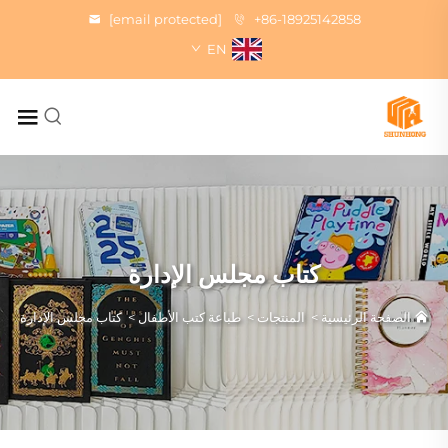
[email protected]
+86-18925142858
EN
كتاب مجلس الإدارة
الصفحة الرئيسية
>
المنتجات
>
طباعة كتب الأطفال
>
كتاب مجلس الإدارة