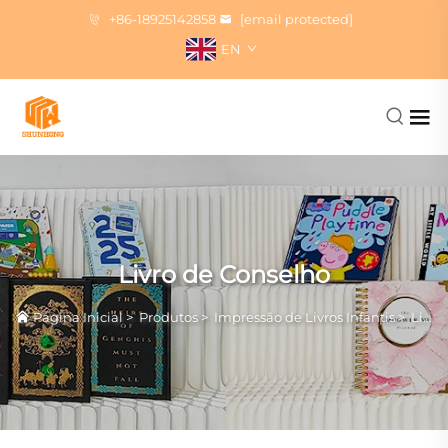
+86-18925142858
[email protected]
EN
Livro de Conselho
Página Inicial
>
Produtos
>
Impressão de Livros Infantis
>
Livro de Conselho