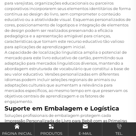
para varejistas, organizações educacionais ou parceiros
corporativos incorporarem seus elementos identitários de forma
contínua ao design do livro, sem comprometer o conteúdo
educativo ou a atratividade visual. Esquemas personalizados de
cores, posicionamento de logotipos e integração de elementos
de design podem ser realizados preservando a eficácia
pedagógica e a apresentação amigável para crianças,
características que tornam este recurso educativo tão valioso
para aplicações de aprendizagem inicial.
A capacidade de localização linguística amplia o potencial de
mercado para este livro educativo de cartão, permitindo sua
adaptação para mercados linguísticos diversos, mantendo a
abordagem estruturada de vocabulário que constitui a base de
seu valor educativo. Versões personalizadas em diferentes
idiomas podem incluir seleções regionais de animais ou
adaptações culturais que aumentam a relevância para
mercados específicos, ao mesmo tempo em que preservam os
objetivos centrais de aprendizagem e os fatores de
engajamento.
Suporte em Embalagem e Logística
Soluções profissionais de embalagem protegem cada
Impressão Personalizada de Livro para Bebê com as Primeiras
100 Palavras de Animais, Livro Educacional com Capa Dura em
Formato de Lona
durante o transporte e armazenamento,
PÁGINA INICIAL
PRODUTOS
E-MAIL
TEL.