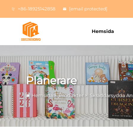
+86-18925142858
[email protected]
Hemsida
Planerare
Hemsida
>
Produkter
>
Skräddarsydda An