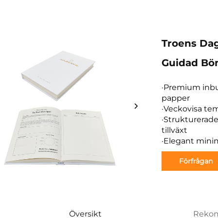
Troens Dag
Guidad Bö
·Premium inbu
papper
·Veckovisa tem
·Strukturerade
tillväxt
·Elegant minim
Förfrågan
Översikt
Rekom