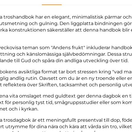
 troshandbok har en elegant, minimalistisk pärmar och 
utsmetning och gulning. Den liggplatta bindningen gör 
tarka konstruktionen säkerställer att denna handbok bli
eckovisa teman som "Andens frukt" inkluderar handboken
ttning och känslomässiga självbedömningar. Dessa strukt
lande till Gud och spåra din andliga utveckling över tid.
okens avsiktliga format tar bort stressen kring "vad man 
glig andlig rutin. Oavsett om du är en ny troende eller e
tt reflektera över Skriften, tacksamhet och personlig utv
ena vita omslaget med guldtext ger denna dagbok en tidl
kt för personlig tyst tid, smågruppsstudier eller som kom
t och i kyrkan.
 trosdagbok är ett meningsfullt presentval till dop, föd
t utrymme för dina nära och kära att vårda sin tro, vilket