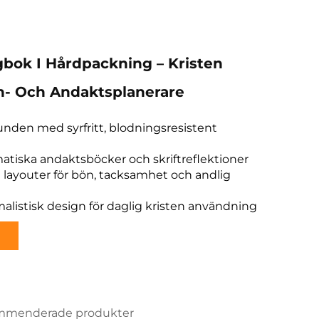
bok I Hårdpackning – Kristen
n- Och Andaktsplanerare
nden med syrfritt, blodningsresistent
atiska andaktsböcker och skriftreflektioner
 layouter för bön, tacksamhet och andlig
alistisk design för daglig kristen användning
menderade produkter