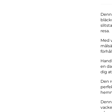
Denna
bläck
slits
resa.
Med v
målsä
förhål
Handb
en da
dig a
Den r
perfe
hemme
Denna
vacker