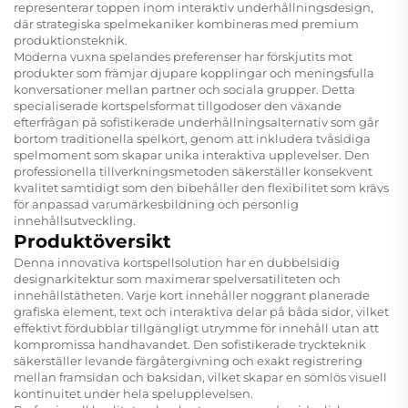
representerar toppen inom interaktiv underhållningsdesign,
där strategiska spelmekaniker kombineras med premium
produktionsteknik.
Moderna vuxna spelandes preferenser har förskjutits mot
produkter som främjar djupare kopplingar och meningsfulla
konversationer mellan partner och sociala grupper. Detta
specialiserade kortspelsformat tillgodoser den växande
efterfrågan på sofistikerade underhållningsalternativ som går
bortom traditionella spelkort, genom att inkludera tvåsidiga
spelmoment som skapar unika interaktiva upplevelser. Den
professionella tillverkningsmetoden säkerställer konsekvent
kvalitet samtidigt som den bibehåller den flexibilitet som krävs
för anpassad varumärkesbildning och personlig
innehållsutveckling.
Produktöversikt
Denna innovativa kortspellsolution har en dubbelsidig
designarkitektur som maximerar spelversatiliteten och
innehållstätheten. Varje kort innehåller noggrant planerade
grafiska element, text och interaktiva delar på båda sidor, vilket
effektivt fördubblar tillgängligt utrymme för innehåll utan att
kompromissa handhavandet. Den sofistikerade tryckteknik
säkerställer levande färgåtergivning och exakt registrering
mellan framsidan och baksidan, vilket skapar en sömlös visuell
kontinuitet under hela spelupplevelsen.