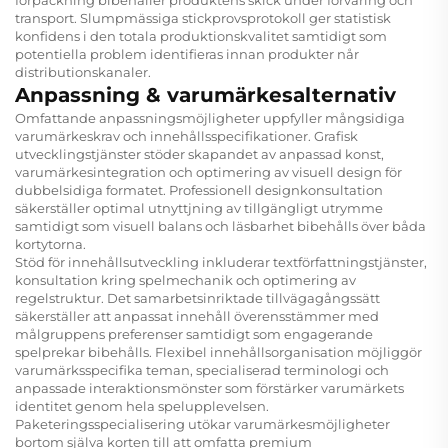
förpackning bibehåller produktens skick under förvaring och
transport. Slumpmässiga stickprovsprotokoll ger statistisk
konfidens i den totala produktionskvalitet samtidigt som
potentiella problem identifieras innan produkter når
distributionskanaler.
Anpassning & varumärkesalternativ
Omfattande anpassningsmöjligheter uppfyller mångsidiga
varumärkeskrav och innehållsspecifikationer. Grafisk
utvecklingstjänster stöder skapandet av anpassad konst,
varumärkesintegration och optimering av visuell design för
dubbelsidiga formatet. Professionell designkonsultation
säkerställer optimal utnyttjning av tillgängligt utrymme
samtidigt som visuell balans och läsbarhet bibehålls över båda
kortytorna.
Stöd för innehållsutveckling inkluderar textförfattningstjänster,
konsultation kring spelmechanik och optimering av
regelstruktur. Det samarbetsinriktade tillvägagångssätt
säkerställer att anpassat innehåll överensstämmer med
målgruppens preferenser samtidigt som engagerande
spelprekar bibehålls. Flexibel innehållsorganisation möjliggör
varumärksspecifika teman, specialiserad terminologi och
anpassade interaktionsmönster som förstärker varumärkets
identitet genom hela spelupplevelsen.
Paketeringsspecialisering utökar varumärkesmöjligheter
bortom själva korten till att omfatta premium