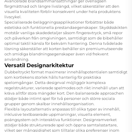
Avancerade blandsammansättningar ger överlägsen
färgmättnad och längre livslängd, vilket säkerställer att den
visuella kvaliteten förblir konsekvent under hela produktens
livscykel.
Specialiserade beläggningsapplikationer förbättrar både
estetiska och funktionella prestandaegenskaper. Skyddsskikten
motstår vanliga skadedetaljer såsom fingeravtryck, små repor
och påverkan från omgivningen, samtidigt som de bibehåller
optimal taktil känsla för bekväm hantering. Denna tvådelade
lösning säkerställer att korten behåller sin premiumutseende
och smidiga blandningsegenskaper även vid frekvent
användning.
Versatil Designarkitektur
Dubbeltryckt format maximerar innehållspotentialen samtidigt
som kortlekens storlek hålls hanterlig för praktiska
spelomgångar. Detta designval möjliggör komplexa
regelstrukturer, varierade spelmodes och rikt innehåll utan att
kräva alltför stora mängder kort. Den balanserade approachen
stödjer både intimt spel för två personer och större sociala
grupper genom skalbar innehållsorganisation.
Flexibla layoutalternativ anpassas till olika typer av innehåll,
inklusive textbaserade uppmaningar, visuella element,
poängsystem och interaktiva funktioner. Designramverket
stödjer både strukturerade spel och öppna samtalsstartare,
vilket ger mångsidighet som tilltalar olika preferenser inom