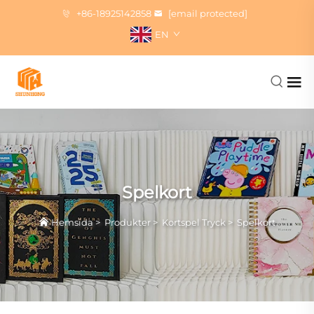
+86-18925142858
[email protected]
EN
Spelkort
Hemsida
>
Produkter
>
Kortspel Tryck
>
Spelkort