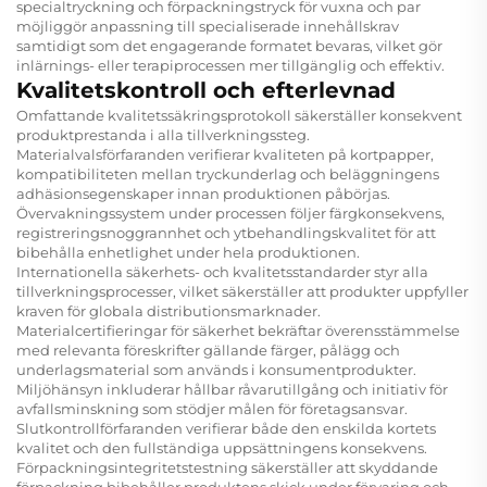
specialtryckning och förpackningstryck för vuxna och par
möjliggör anpassning till specialiserade innehållskrav
samtidigt som det engagerande formatet bevaras, vilket gör
inlärnings- eller terapiprocessen mer tillgänglig och effektiv.
Kvalitetskontroll och efterlevnad
Omfattande kvalitetssäkringsprotokoll säkerställer konsekvent
produktprestanda i alla tillverkningssteg.
Materialvalsförfaranden verifierar kvaliteten på kortpapper,
kompatibiliteten mellan tryckunderlag och beläggningens
adhäsionsegenskaper innan produktionen påbörjas.
Övervakningssystem under processen följer färgkonsekvens,
registreringsnoggrannhet och ytbehandlingskvalitet för att
bibehålla enhetlighet under hela produktionen.
Internationella säkerhets- och kvalitetsstandarder styr alla
tillverkningsprocesser, vilket säkerställer att produkter uppfyller
kraven för globala distributionsmarknader.
Materialcertifieringar för säkerhet bekräftar överensstämmelse
med relevanta föreskrifter gällande färger, pålägg och
underlagsmaterial som används i konsumentprodukter.
Miljöhänsyn inkluderar hållbar råvarutillgång och initiativ för
avfallsminskning som stödjer målen för företagsansvar.
Slutkontrollförfaranden verifierar både den enskilda kortets
kvalitet och den fullständiga uppsättningens konsekvens.
Förpackningsintegritetstestning säkerställer att skyddande