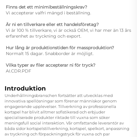
Finns det ett minimibeställningskrav? 
Vi accepterar valfri mängd i beställning. 
Är ni en tillverkare eller ett handelsföretag?   
Vi är 100 % tillverkare, vi är också OEM, vi har mer än 13 års 
erfarenhet av tryckning och export. 
Hur lång är produktionstiden för massproduktion? 
Normalt 15 dagar. Snabborder är möjligt. 
Vilka typer av filer accepterar ni för tryck? 
AI.CDR.PDF 
Introduktion
Underhållningsbranschen fortsätter att utvecklas med
innovativa spellösningar som förenar människor genom
engagerande upplevelser. Tillverkning av professionella
kortspel har blivit alltmer sofistikerad och erbjuder
specialiserade produkter riktade till vuxna som söker
meningsfull social interaktion. Vår omfattande leverantör av
båda sidor kortspelstillverkning, kortspel, spelkort, anpassning
av tryckning och förpackningstryck för vuxna och par