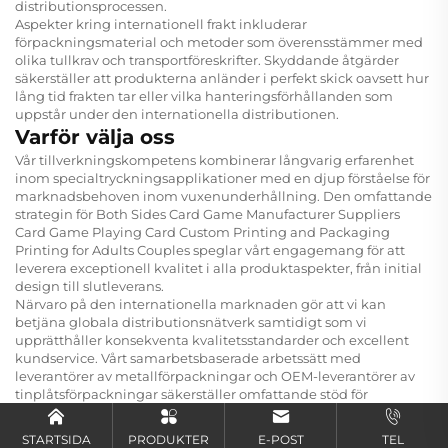
distributionsprocessen.
Aspekter kring internationell frakt inkluderar
förpackningsmaterial och metoder som överensstämmer med
olika tullkrav och transportföreskrifter. Skyddande åtgärder
säkerställer att produkterna anländer i perfekt skick oavsett hur
lång tid frakten tar eller vilka hanteringsförhållanden som
uppstår under den internationella distributionen.
Varför välja oss
Vår tillverkningskompetens kombinerar långvarig erfarenhet
inom specialtryckningsapplikationer med en djup förståelse för
marknadsbehoven inom vuxenunderhållning. Den omfattande
strategin för Both Sides Card Game Manufacturer Suppliers
Card Game Playing Card Custom Printing and Packaging
Printing for Adults Couples speglar vårt engagemang för att
leverera exceptionell kvalitet i alla produktaspekter, från initial
design till slutleverans.
Närvaro på den internationella marknaden gör att vi kan
betjäna globala distributionsnätverk samtidigt som vi
upprätthåller konsekventa kvalitetsstandarder och excellent
kundservice. Vårt samarbetsbaserade arbetssätt med
leverantörer av metallförpackningar och OEM-leverantörer av
tinplåtsförpackningar säkerställer omfattande stöd för
mångsidiga förpackningsbehov och premium
presentationsalternativ.
STARTSIDA
PRODUKTER
E-POST
TEL