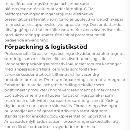
metallförpackningslösningar och anpassade
plåtdosleverantörsalternativ där lämpligt. OEM-
plåtförpackningslösningar erbjuder distinktiva
presentationsalternativ som förhöjer upplevd värde och skapar
minnestruckna upplevelser vid uppackning. Den omfattande
tillvägagångssätt säkerställer varumärkeskonsekvens över alla
produktberöringspunkter, från initial presentation till
pågående användning.
Förpackning & logistikstöd
Professionella förpackningslösningar skyddar produktintegritet
samtidigt som de stödjer effektiv distributionslogistik.
Standardförpackningsalternativ inkluderar robusta kartonger
med anpassade grafiska lösningar som förstärker
varumärkesidentitet och tillhandahåller väsentlig
produktinformation. Premiumförpackningsalternativ integrerar
förbättrade material och ytbehandlingstekniker som
positionerar produkter i högre värdesegment på marknaden.
Logistikoptimering inkluderar förpackningsstorlekar som
maximerar effektivitet i transporten samtidigt som tillräcklig
skydd under transporten säkerställs. Förpackningslösningar i
bulk stödjer krav på grossistdistribution samtidigt som
standarder för enskild produktpresentation upprätthålls.
Anpassade infyllnadsinsatser i förpackningar säkerställer att
korten förblir ordnade och skyddade under hela