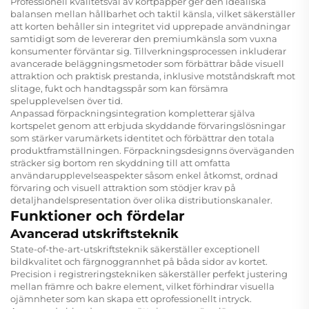
Professionell kvalitetsval av kortpapper ger den idealiska
balansen mellan hållbarhet och taktil känsla, vilket säkerställer
att korten behåller sin integritet vid upprepade användningar
samtidigt som de levererar den premiumkänsla som vuxna
konsumenter förväntar sig. Tillverkningsprocessen inkluderar
avancerade beläggningsmetoder som förbättrar både visuell
attraktion och praktisk prestanda, inklusive motståndskraft mot
slitage, fukt och handtagsspår som kan försämra
spelupplevelsen över tid.
Anpassad förpackningsintegration kompletterar själva
kortspelet genom att erbjuda skyddande förvaringslösningar
som stärker varumärkets identitet och förbättrar den totala
produktframställningen. Förpackningsdesignns överväganden
sträcker sig bortom ren skyddning till att omfatta
användarupplevelseaspekter såsom enkel åtkomst, ordnad
förvaring och visuell attraktion som stödjer krav på
detaljhandelspresentation över olika distributionskanaler.
Funktioner och fördelar
Avancerad utskriftsteknik
State-of-the-art-utskriftsteknik säkerställer exceptionell
bildkvalitet och färgnoggrannhet på båda sidor av kortet.
Precision i registreringstekniken säkerställer perfekt justering
mellan främre och bakre element, vilket förhindrar visuella
ojämnheter som kan skapa ett oprofessionellt intryck.