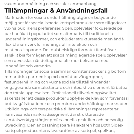
vuxenunderhållning och sociala sammanhang.
Tillämpningar & Användningsfall
Marknaden för vuxna underhållning utgör en betydande
möjlighet för specialiserade kortspelprodukter som tillgodoser
vuxna publikens preferenser. Spelupplevelser fokuserade på
par har ökat i popularitet som alternativ till traditionella
underhållningsformer, och erbjuder strukturerade men ändå
flexibla ramverk för meningsfull interaktion och
relationsskapande. Det dubbelsidiga formatet framhäver
särskilt bra förmågan att skapa månglagerade spelupplevelser
som utvecklas när deltagarna blir mer bekväma med
innehållet och varandra.
Tillämpningar för sociala sammankomster sträcker sig bortom
romantiska partnerskap och omfattar vängrupper,
festunderhållning och vuxna sociala tillställningar där
engagerande samtalsstartare och interaktiva element förbättrar
den totala upplevelsen. Professionell tillverkningskvalitet
säkerställer att dessa produkter uppfyller de krav som förväntas i
butiks, gåfsituationer och premium underhållningsmarknader.
Utbildnings- och terapeutiska tillämpningar representerar
framväxande marknadssegment där strukturerade
samtalsverktyg stödjer professionella praktiker och personlig
utveckling. Den anpassningsbara karaktären hos Both Sides-
kortspelsproducentens leverantörer av kortspel, spelkort,