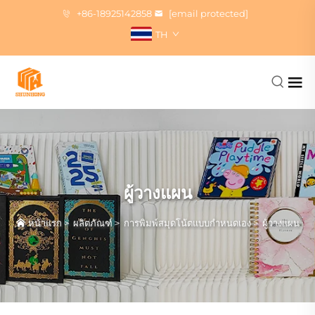
+86-18925142858
[email protected]
TH
ผู้วางแผน
หน้าแรก
>
ผลิตภัณฑ์
>
การพิมพ์สมุดโน้ตแบบกำหนดเอง
>
ผู้วางแผน