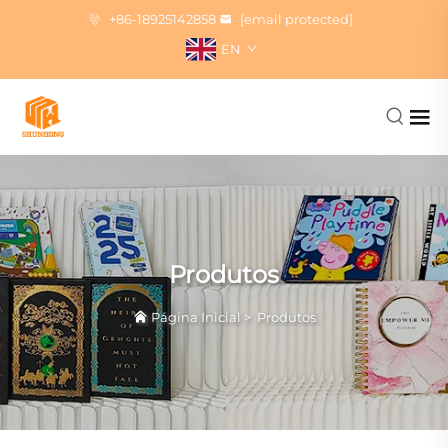
+86-18925142858
[email protected]
EN
Produtos
Página Inicial
>
Produtos