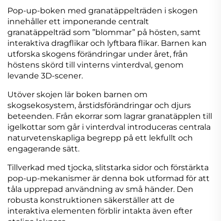
Pop-up-boken med granatäppelträden i skogen
innehåller ett imponerande centralt
granatäppelträd som ”blommar” på hösten, samt
interaktiva dragflikar och lyftbara flikar. Barnen kan
utforska skogens förändringar under året, från
höstens skörd till vinterns vinterdval, genom
levande 3D-scener.
Utöver skojen lär boken barnen om
skogsekosystem, årstidsförändringar och djurs
beteenden. Från ekorrar som lagrar granatäpplen till
igelkottar som går i vinterdval introduceras centrala
naturvetenskapliga begrepp på ett lekfullt och
engagerande sätt.
Tillverkad med tjocka, slitstarka sidor och förstärkta
pop-up-mekanismer är denna bok utformad för att
tåla upprepad användning av små händer. Den
robusta konstruktionen säkerställer att de
interaktiva elementen förblir intakta även efter