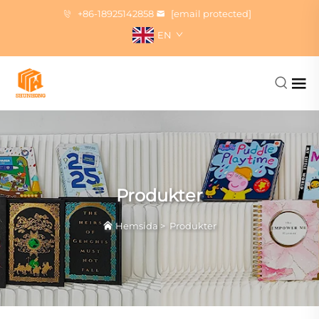
+86-18925142858
[email protected]
EN
Produkter
Hemsida
>
Produkter