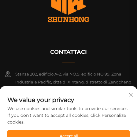
CONTATTACI
Stanza 202, edificio A-2, via NO.9, edificio NO.99, Zona
Industriale Pacific, città di Xintang, distretto di Zengcheng,
Guangzhou, Guangdong, Cina
We value your privacy
+86-18925142858
We use cookies and similar tools to provide our services.
If you don't want to accept all cookies, click Personalize
[email protected]
cookies.
Accept all
Diritti d'autore © 2026 Guangzhou Shunhong Printing Co., Ltd. Tutti