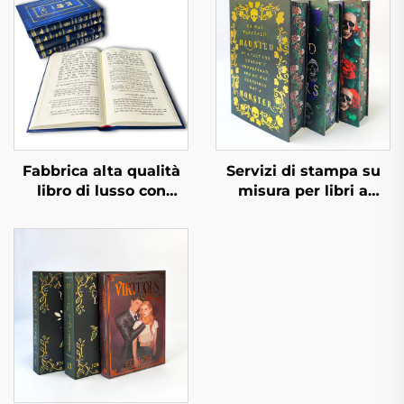
Fabbrica alta qualità
Servizi di stampa su
libro di lusso con
misura per libri a
texture pelle completo
colori, rilegatura rigida
con stampa a foglia
con taglio spruzzato e
d'oro e goffratura
copertina protettiva
servizio di stampa
libro copertina rigida