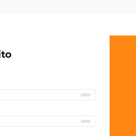
ito
0/100
0/100