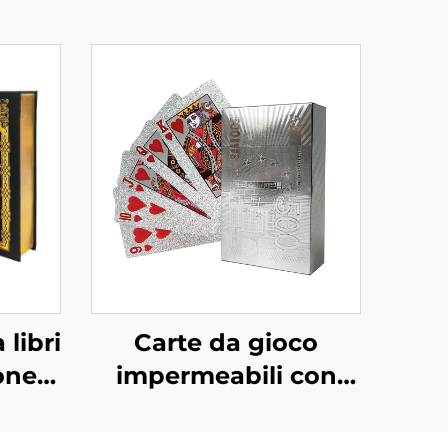
 libri
Carte da gioco
one-
impermeabili con
ro di
scatola, stampa su
bordi
fronte e retro con