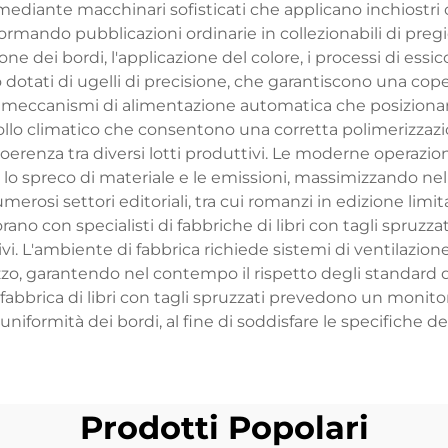
a mediante macchinari sofisticati che applicano inchiostri c
formando pubblicazioni ordinarie in collezionabili di pregio
 dei bordi, l'applicazione del colore, i processi di essic
 dotati di ugelli di precisione, che garantiscono una cope
 meccanismi di alimentazione automatica che posizionano 
llo climatico che consentono una corretta polimerizzazion
nza tra diversi lotti produttivi. Le moderne operazioni d
 lo spreco di materiale e le emissioni, massimizzando nel
si settori editoriali, tra cui romanzi in edizione limitata, 
orano con specialisti di fabbriche di libri con tagli spruzzat
. L'ambiente di fabbrica richiede sistemi di ventilazione
zzo, garantendo nel contempo il rispetto degli standard di s
a fabbrica di libri con tagli spruzzati prevedono un monit
uniformità dei bordi, al fine di soddisfare le specifiche del
Prodotti Popolari