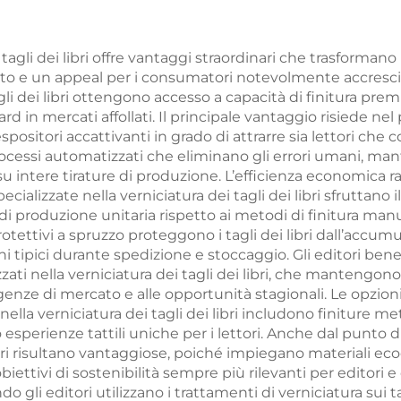
pa a foglia d'oro
spruzzati sta
ffratura servizio
libro foto coper
 tagli dei libri offre vantaggi straordinari che trasforman
ato e un appeal per i consumatori notevolmente accresciu
i stampa libro
rigida con bo
agli dei libri ottengono accesso a capacità di finitura pre
pertina rigida
dorati
ard in mercati affollati. Il principale vantaggio risiede ne
positori accattivanti in grado di attrarre sia lettori che c
processi automatizzati che eliminano gli errori umani,
u intere tirature di produzione. L’efficienza economica 
ializzate nella verniciatura dei tagli dei libri sfruttano i
i di produzione unitaria rispetto ai metodi di finitura manu
otettivi a spruzzo proteggono i tagli dei libri dall’accumu
i tipici durante spedizione e stoccaggio. Gli editori bene
ti nella verniciatura dei tagli dei libri, che mantengono s
enze di mercato e alle opportunità stagionali. Le opzioni 
 nella verniciatura dei tagli dei libri includono finiture me
 esperienze tattili uniche per i lettori. Anche dal punto
libri risultano vantaggiose, poiché impiegano materiali ec
ettivi di sostenibilità sempre più rilevanti per editori e
 editori utilizzano i trattamenti di verniciatura sui tag