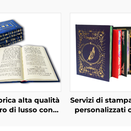
rica alta qualità
Servizi di stampa
bro di lusso con
personalizzati 
texture pelle
stop fabbrica lib
completo con
alta qualità con 