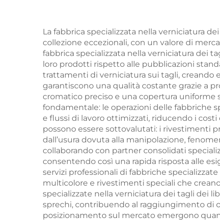
bulk set di libri
stam
personalizzati con
e go
La fabbrica specializzata nella verniciatura dei
collezione eccezionali, con un valore di merc
copertina rigida
d
fabbrica specializzata nella verniciatura dei t
servizio di stampa
co
loro prodotti rispetto alle pubblicazioni stand
trattamenti di verniciatura sui tagli, creando es
garantiscono una qualità costante grazie a 
cromatico preciso e una copertura uniforme s
fondamentale: le operazioni delle fabbriche spec
e flussi di lavoro ottimizzati, riducendo i cost
possono essere sottovalutati: i rivestimenti pr
dall’usura dovuta alla manipolazione, fenomen
collaborando con partner consolidati specializza
consentendo così una rapida risposta alle esig
servizi professionali di fabbriche specializzate
multicolore e rivestimenti speciali che creano
specializzate nella verniciatura dei tagli dei 
sprechi, contribuendo al raggiungimento di obi
posizionamento sul mercato emergono quando gli