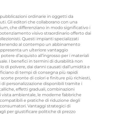
mpa
logo, carta dorata in
tina
PVC plastica, carte
o pubblicazioni ordinarie in oggetti da
ti. Gli editori che collaborano con una
rdi
da poker
mium, che differenziano in modo significativo i
personalizzate
l potenziamento visivo straordinario offerto dai
ollezionisti. Questi impianti specializzati
 mantenendo al contempo un abbinamento
rappresenta un ulteriore vantaggio
l potere d’acquisto all’ingrosso per i materiali
ale. I benefici in termini di durabilità non
lo di polvere, dai danni causati dall’umidità e
ficiano di tempi di consegna più rapidi
corte pronte di colori e finiture più richiesti,
di personalizzazione disponibili tramite i
talliche, effetti graduali, combinazioni
 di vista ambientale, le moderne fabbriche
ocompatibili e pratiche di riduzione degli
 consumatori. Vantaggi strategici di
li per giustificare politiche di prezzo