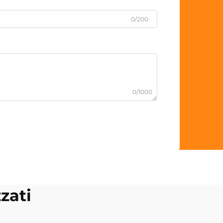
0/200
0/1000
zzati