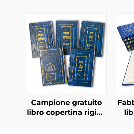
Campione gratuito
Fabb
libro copertina rigida
li
tempi di consegna
rapidi stampa libri in