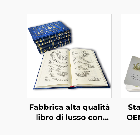
Fabbrica alta qualità
St
libro di lusso con
OEM
texture pelle
buo
completo con
lib