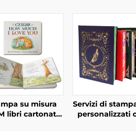
ampa su misura
Servizi di stampa
 libri cartonati
personalizzati 
ni ed educativi
stop fabbrica lib
ri per bambini in
alta qualità con 