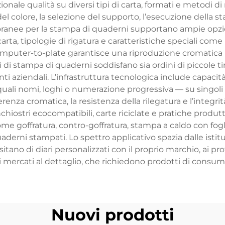
ionale qualità su diversi tipi di carta, formati e metodi di 
l colore, la selezione del supporto, l’esecuzione della st
ranee per la stampa di quaderni supportano ampie opzion
rta, tipologie di rigatura e caratteristiche speciali come
computer-to-plate garantisce una riproduzione cromatica 
nali di stampa di quaderni soddisfano sia ordini di piccole t
nti aziendali. L’infrastruttura tecnologica include capacit
uali nomi, loghi o numerazione progressiva — su singoli q
renza cromatica, la resistenza della rilegatura e l’integr
chiostri ecocompatibili, carte riciclate e pratiche produtt
ome goffratura, contro-goffratura, stampa a caldo con fog
 quaderni stampati. Lo spettro applicativo spazia dalle ist
itano di diari personalizzati con il proprio marchio, ai p
o ai mercati al dettaglio, che richiedono prodotti di consum
Nuovi prodotti