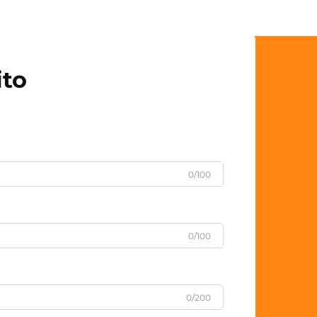
ito
0/100
0/100
0/200