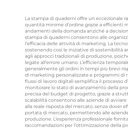
stampa a foglia d'oro
e goffratura servizio
La stampa di quaderni offre un eccezionale ra
quantità minime d’ordine grazie a efficienti met
di stampa libro
bamb
andamenti della domanda anziché a decisioni s
copertina rigida
stampa di quaderni consentono alle organizzaz
l’efficacia delle attività di marketing. La t
sostenendo così le iniziative di sostenibilit
agli approcci tradizionali di produzione, poich
legate all’errore umano. L’efficienza temporal
generalmente gli ordini in tempi più brevi ris
di marketing personalizzate e programmi di 
flussi di lavoro digitali semplifica il processo 
monitorare lo stato di avanzamento della prod
precisa del budget di progetto, grazie a strut
scalabilità consentono alle aziende di avviar
alla reale risposta del mercato, senza dover e
portata di mercato, permettendo alle aziende d
produzione. L’esperienza professionale fornit
raccomandazioni per l’ottimizzazione della pro