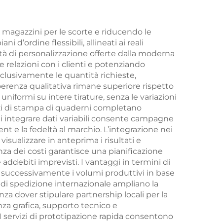
mpa
tina
i magazzini per le scorte e riducendo le
d’ordine flessibili, allineati ai reali
rdi
tà di personalizzazione offerte dalla moderna
 relazioni con i clienti e potenziando
sclusivamente le quantità richieste,
oerenza qualitativa rimane superiore rispetto
uniformi su intere tirature, senza le variazioni
vizi di stampa di quaderni completano
 di integrare dati variabili consente campagne
e la fedeltà al marchio. L’integrazione nei
 visualizzare in anteprima i risultati e
za dei costi garantisce una pianificazione
addebiti imprevisti. I vantaggi in termini di
e successivamente i volumi produttivi in base
à di spedizione internazionale ampliano la
nza dover stipulare partnership locali per la
nza grafica, supporto tecnico e
 I servizi di prototipazione rapida consentono