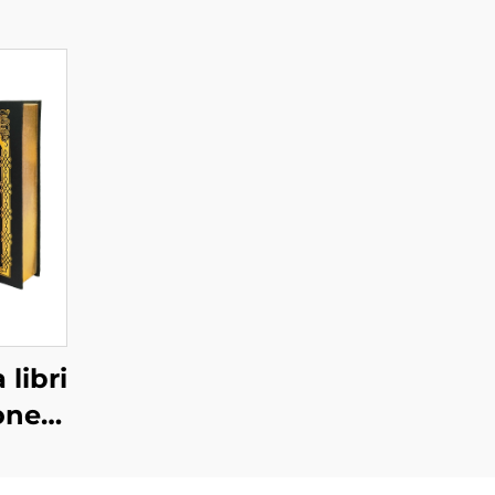
 libri
one-
ro di
bordi