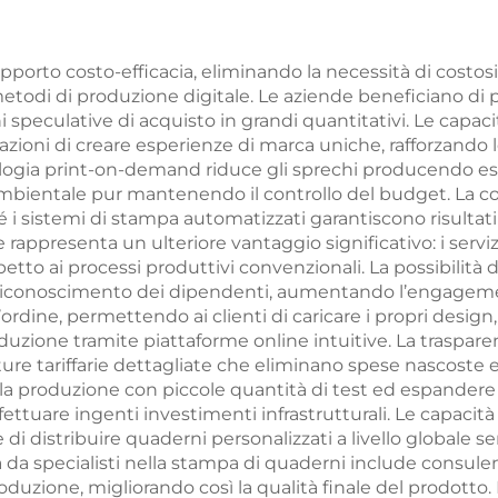
inglese libri
spruzzati sta
interattivi per
libro foto coper
pporto costo-efficacia, eliminando la necessità di costos
odi di produzione digitale. Le aziende beneficiano di piani 
ini stampa libri
rigida con bo
peculative di acquisto in grandi quantitativi. Le capaci
cartonati
dorati
ioni di creare esperienze di marca uniche, rafforzando le
ecnologia print-on-demand riduce gli sprechi producendo e
à ambientale pur mantenendo il controllo del budget. La c
é i sistemi di stampa automatizzati garantiscono risultati 
e rappresenta un ulteriore vantaggio significativo: i ser
petto ai processi produttivi convenzionali. La possibilità
riconoscimento dei dipendenti, aumentando l’engagement 
d’ordine, permettendo ai clienti di caricare i propri design,
uzione tramite piattaforme online intuitive. La trasparen
ture tariffarie dettagliate che eliminano spese nascoste e 
e la produzione con piccole quantità di test ed espander
ffettuare ingenti investimenti infrastrutturali. Le capacit
i distribuire quaderni personalizzati a livello globale se
a da specialisti nella stampa di quaderni include consule
duzione, migliorando così la qualità finale del prodotto.