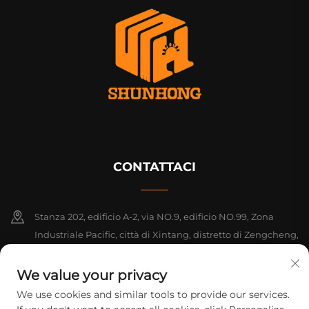
CONTATTACI
Stanza 202, edificio A-2, via NO.9, edificio NO.99, Zona
Industriale Pacific, città di Xintang, distretto di Zengcheng,
Guangzhou, Guangdong, Cina
We value your privacy
+86-18925142858
We use cookies and similar tools to provide our services.