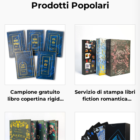
Prodotti Popolari
Campione gratuito
Servizio di stampa libri
libro copertina rigida
fiction romantica
tempi di consegna
romanzo editore
rapidi stampa libri in
indipendente
bulk set di libri
personalizzato con
personalizzati con
copertina rigida spray
copertina rigida
e sovracoperta