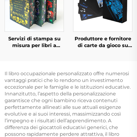
servizio di stampa
Servizi di stampa su
Produttore e fornitore
misura per libri a
di carte da gioco su
colori, rilegatura rigida
entrambi i lati, carte
con taglio spruzzato e
da gioco
copertina protettiva
personalizzate con
stampa e confezione
Il libro occupazionale personalizzato offre numerosi
personalizzata per
vantaggi pratici che lo rendono un investimento
adulti e coppie
eccezionale per le famiglie e le istituzioni educative.
Innanzitutto, l’aspetto della personalizzazione
garantisce che ogni bambino riceva contenuti
perfettamente allineati alle sue attuali esigenze
evolutive e ai suoi interessi, massimizzando così
l’impegno e i risultati dell’apprendimento. A
differenza dei giocattoli educativi generici, che
possono rapidamente perdere attrattiva, il libro