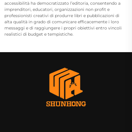
accessibilità ha democratizzato l’editoria, consentendo a
imprenditori, educatori, organizzazioni non profit e
professionisti creativi di produrre libri e pubblicazioni di
alta qualità in grado di comunicare efficacemente i loro
messaggi e di raggiungere i propri obiettivi entro vincoli
realistici di budget e tempistiche.