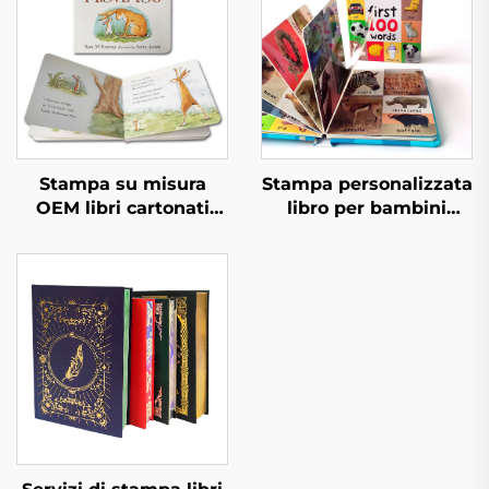
Stampa su misura
Stampa personalizzata
OEM libri cartonati
libro per bambini
buoni ed educativi
primi 100 animali
libri per bambini in
parole educative libro
inglese libri interattivi
cartonato copertina
per bambini stampa
rigida
libri cartonati