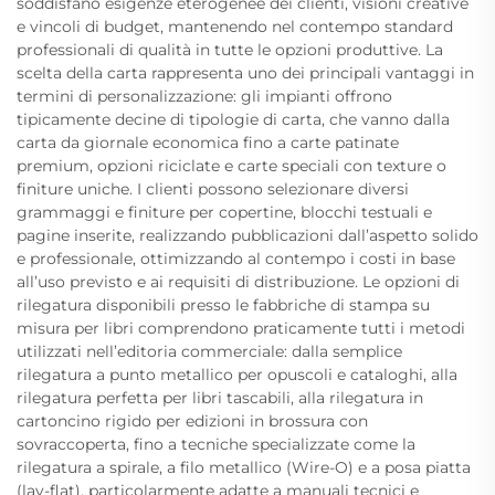
soddisfano esigenze eterogenee dei clienti, visioni creative
e vincoli di budget, mantenendo nel contempo standard
professionali di qualità in tutte le opzioni produttive. La
scelta della carta rappresenta uno dei principali vantaggi in
termini di personalizzazione: gli impianti offrono
tipicamente decine di tipologie di carta, che vanno dalla
carta da giornale economica fino a carte patinate
premium, opzioni riciclate e carte speciali con texture o
finiture uniche. I clienti possono selezionare diversi
grammaggi e finiture per copertine, blocchi testuali e
pagine inserite, realizzando pubblicazioni dall’aspetto solido
e professionale, ottimizzando al contempo i costi in base
all’uso previsto e ai requisiti di distribuzione. Le opzioni di
rilegatura disponibili presso le fabbriche di stampa su
misura per libri comprendono praticamente tutti i metodi
utilizzati nell’editoria commerciale: dalla semplice
rilegatura a punto metallico per opuscoli e cataloghi, alla
rilegatura perfetta per libri tascabili, alla rilegatura in
cartoncino rigido per edizioni in brossura con
sovraccoperta, fino a tecniche specializzate come la
rilegatura a spirale, a filo metallico (Wire-O) e a posa piatta
(lay-flat), particolarmente adatte a manuali tecnici e