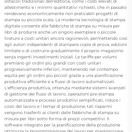
ostacoli tradizionali dell'editoria, come i costi elevati di
allestimento e i minimi quantitativi richiesti, che in passato
rendevano economicamente non praticabili progetti di
stampa su piccola scala. La moderna tecnologia di stampa
digitale consente alle fabbriche di stampa su misura per
libri di produrre anche un singolo esemplare o piccole
tirature a costi unitari ancora ragionevoli, permettendo così
agli autori indipendenti di stampare copie di prova, edizioni
limitate o di costruire gradualmente il proprio magazzino
senza ingenti investimenti iniziali. Le tariffe per volumi
premiano gli ordini più grandi con costi unitari
progressivamente inferiori, mantenendo nel contempo
equità per gli ordini più piccoli grazie a una pianificazione
produttiva efficiente e a flussi di lavoro automatizzati.
L'efficienza produttiva, ottenuta mediante sistemi avanzati
di gestione dei flussi di lavoro, operazioni pre-stampa
automatizzate e processi produttivi semplificati, riduce i
costi del lavoro e i tempi di produzione; tali risparmi
vengono trasferiti ai clienti dalle fabbriche di stampa su
misura per libri sotto forma di prezzi competitivi. Il
software integrato per la pianificazione della produzione
ottimizza la programmazione dei lavori per massimizzare