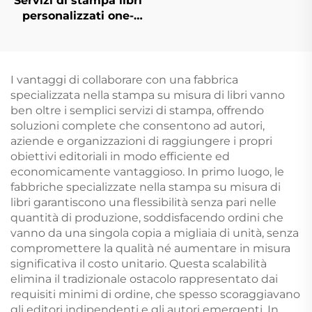
Servizi di stampa libri
personalizzati one-
stop fabbrica libro di
alta qualità con bordi
spruzzati stampa libro
foto copertina rigida
I vantaggi di collaborare con una fabbrica
con bordi dorati
specializzata nella stampa su misura di libri vanno
ben oltre i semplici servizi di stampa, offrendo
soluzioni complete che consentono ad autori,
aziende e organizzazioni di raggiungere i propri
obiettivi editoriali in modo efficiente ed
economicamente vantaggioso. In primo luogo, le
fabbriche specializzate nella stampa su misura di
libri garantiscono una flessibilità senza pari nelle
quantità di produzione, soddisfacendo ordini che
vanno da una singola copia a migliaia di unità, senza
compromettere la qualità né aumentare in misura
significativa il costo unitario. Questa scalabilità
elimina il tradizionale ostacolo rappresentato dai
requisiti minimi di ordine, che spesso scoraggiavano
gli editori indipendenti e gli autori emergenti. In