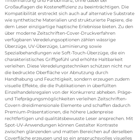
Tintenhaftung und Farbbrillanz, ohne dabei bei
Großauflagen die Kosteneffizienz zu beeinträchtigen. Die
Kompatibilität erstreckt sich auch auf alternative Substrate
wie synthetische Materialien und strukturierte Papiere, die
dem Leser einzigartige haptische Erlebnisse bieten. Zu den
über moderne Zeitschriften-Cover-Druckverfahren
verfügbaren Veredelungsoptionen zählen wässrige
Überzüge, UV-Überzüge, Laminierung sowie
Spezialbehandlungen wie Soft-Touch-Überzüge, die ein
charakteristisches Griffgefühl und erhöhte Haltbarkeit
verleihen. Diese Veredelungstechniken schützen nicht nur
die bedruckte Oberfläche vor Abnutzung durch
Handhabung und Feuchtigkeit, sondern erzeugen zudem
visuelle Effekte, die die Publikationen in überfüllten
Einzelhandelsregalen von der Konkurrenz abheben. Präge-
und Tiefprägungsmöglichkeiten verleihen Zeitschriften-
Covern dreidimensionale Elemente und schaffen dadurch
Premium-Präsentationen, die höhere Ladenpreise
rechtfertigen und qualitätsbewusste Leser ansprechen. Mit
Spot-UV-Anwendungen können Gestalter Kontraste
zwischen glänzenden und matten Bereichen auf derselben
Coverfläche erzeugen und so ein anspruchsvolles visuelles