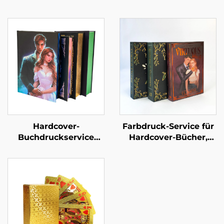
Hardcover-
Farbdruck-Service für
Buchdruckservice
Hardcover-Bücher,
Selbstverlag
Hardcover-Roman,
Maßgeschneidertes
individueller Druck
Liebesroman-
mit lackierten Kanten
Buchdruck mit
lackierten Kanten