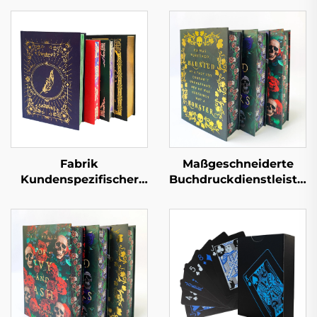
Fabrik
Maßgeschneiderte
Kundenspezifischer
Buchdruckdienstleistun
Full-Service-
Vollfarb-Offsetdruck,
Buchdruck
Hardcover-Buchdruck
Hochwertiger
mit lackierten Kanten,
Buchdruck mit
Romanbuch mit
lackierten Kanten
Schutzumschlag
Hardcover-Fotoalbum
mit goldenen Kanten