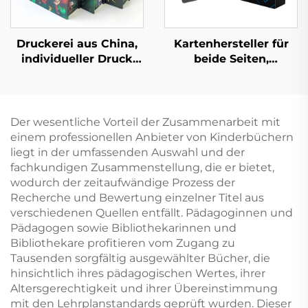
Druckerei aus China,
Kartenhersteller für
individueller Druck
beide Seiten,
hochwertiger
Lieferanten für
Hardcover-Bücher mit
Kartenspiele,
lackierten Kanten,
Spielkarten,
umweltfreundlicher
individueller Druck
Der wesentliche Vorteil der Zusammenarbeit mit
Druck mit
und
einem professionellen Anbieter von Kinderbüchern
Schutzumschlag
Verpackungsdruck für
liegt in der umfassenden Auswahl und der
Erwachsene und
fachkundigen Zusammenstellung, die er bietet,
Paare
wodurch der zeitaufwändige Prozess der
Recherche und Bewertung einzelner Titel aus
verschiedenen Quellen entfällt. Pädagoginnen und
Pädagogen sowie Bibliothekarinnen und
Bibliothekare profitieren vom Zugang zu
Tausenden sorgfältig ausgewählter Bücher, die
hinsichtlich ihres pädagogischen Wertes, ihrer
Altersgerechtigkeit und ihrer Übereinstimmung
mit den Lehrplanstandards geprüft wurden. Dieser