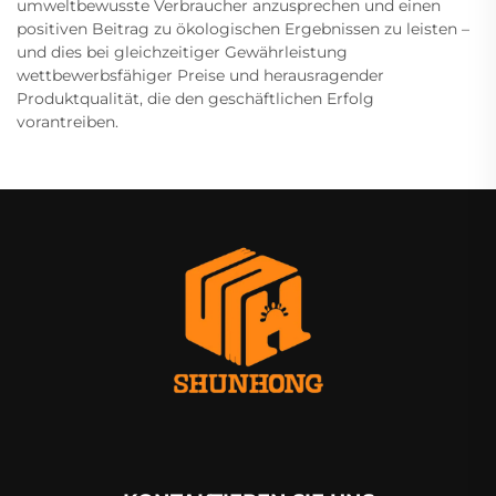
umweltbewusste Verbraucher anzusprechen und einen
positiven Beitrag zu ökologischen Ergebnissen zu leisten –
und dies bei gleichzeitiger Gewährleistung
wettbewerbsfähiger Preise und herausragender
Produktqualität, die den geschäftlichen Erfolg
vorantreiben.