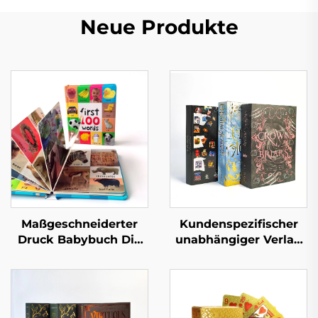
Neue Produkte
Maßgeschneiderter
Kundenspezifischer
Druck Babybuch Die
unabhängiger Verlag
ersten 100 Tiere
Druckservice für
Wörter Lern-
romantische
Pappbilderbuch mit
Belletristik-Romane
Hartdeckel
mit lackierten Kanten
Hardcover-Buch mit