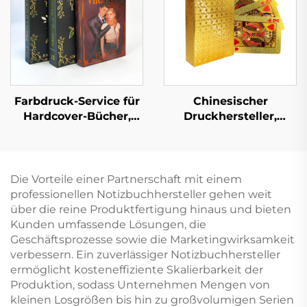
Schutzumschlag
Farbdruck-Service für
Chinesischer
Hardcover-Bücher,
Druckhersteller,
Hardcover-Roman,
Vorder- und Rückseite
individueller Druck
beidseitig bedruckte
mit lackierten Kanten
Pokerspielkarte
Die Vorteile einer Partnerschaft mit einem
professionellen Notizbuchhersteller gehen weit
über die reine Produktfertigung hinaus und bieten
Kunden umfassende Lösungen, die
Geschäftsprozesse sowie die Marketingwirksamkeit
verbessern. Ein zuverlässiger Notizbuchhersteller
ermöglicht kosteneffiziente Skalierbarkeit der
Produktion, sodass Unternehmen Mengen von
kleinen Losgrößen bis hin zu großvolumigen Serien