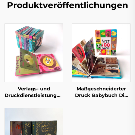
Produktveröffentlichungen
Verlags- und
Maßgeschneiderter
Druckdienstleistungen
Druck Babybuch Die
Kinder Baby
ersten 100 Tiere
Schlafgeschichten
Wörter Lern-
Pappbilderbücher
Pappbilderbuch mit
Kindergarten Bildung
Hartdeckel
Hardcover Bücher