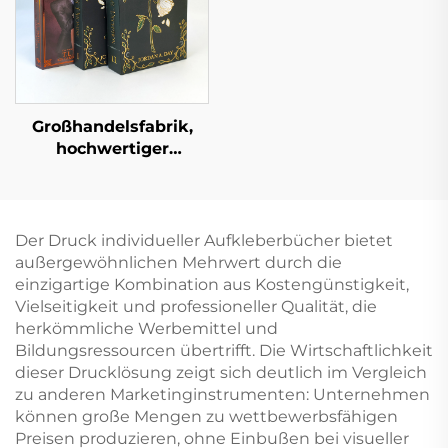
Großhandelsfabrik,
hochwertiger
Buchdruckservice,
Hardcover-Buchdruck,
feste Einbandbücher,
Großauflagen, Druck
Der Druck individueller Aufkleberbücher bietet
mit lackierten Kanten
außergewöhnlichen Mehrwert durch die
einzigartige Kombination aus Kostengünstigkeit,
Vielseitigkeit und professioneller Qualität, die
herkömmliche Werbemittel und
Bildungsressourcen übertrifft. Die Wirtschaftlichkeit
dieser Drucklösung zeigt sich deutlich im Vergleich
zu anderen Marketinginstrumenten: Unternehmen
können große Mengen zu wettbewerbsfähigen
Preisen produzieren, ohne Einbußen bei visueller