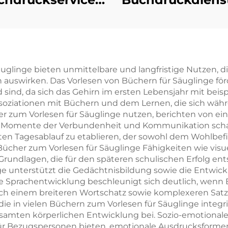
Selbstverlag
Vollfarb-Offsetd
geschneidertes
Hardcover-
Liebesroman-
Buchdruck m
uchdruck mit
lackierten Kan
uglinge bieten unmittelbare und langfristige Nutzen, di
auswirken. Das Vorlesen von Büchern für Säuglinge för
ckierten Kanten
Romanbuch m
 sind, da sich das Gehirn im ersten Lebensjahr mit beis
Schutzumsch
ssoziationen mit Büchern und dem Lernen, die sich wä
her zum Vorlesen für Säuglinge nutzen, berichten von e
 Momente der Verbundenheit und Kommunikation schafft
enten Tagesablauf zu etablieren, der sowohl dem Wohlbef
Bücher zum Vorlesen für Säuglinge Fähigkeiten wie visu
undlagen, die für den späteren schulischen Erfolg ents
nge unterstützt die Gedächtnisbildung sowie die Entw
 Sprachentwicklung beschleunigt sich deutlich, wenn 
 einem breiteren Wortschatz sowie komplexeren Satzstr
die in vielen Büchern zum Vorlesen für Säuglinge integri
esamten körperlichen Entwicklung bei. Sozio-emotionale 
für Bezugspersonen bieten, emotionale Ausdrucksform