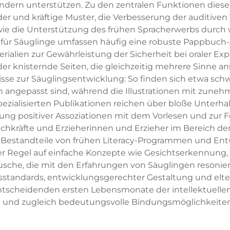
ern unterstützen. Zu den zentralen Funktionen dieser 
er und kräftige Muster, die Verbesserung der auditive
e die Unterstützung des frühen Spracherwerbs durch w
für Säuglinge umfassen häufig eine robuste Pappbuch
rialien zur Gewährleistung der Sicherheit bei oraler Exp
der knisternde Seiten, die gleichzeitig mehrere Sinne a
isse zur Säuglingsentwicklung: So finden sich etwa sch
 angepasst sind, während die Illustrationen mit zuneh
alisierten Publikationen reichen über bloße Unterhaltu
affung positiver Assoziationen mit dem Vorlesen und zur
chkräfte und Erzieherinnen und Erzieher im Bereich de
e Bestandteile von frühen Literacy-Programmen und Entw
 der Regel auf einfache Konzepte wie Gesichtserkennung
sche, die mit den Erfahrungen von Säuglingen resonier
sstandards, entwicklungsgerechter Gestaltung und elt
 entscheidenden ersten Lebensmonate der intellektuell
 und zugleich bedeutungsvolle Bindungsmöglichkeiten f