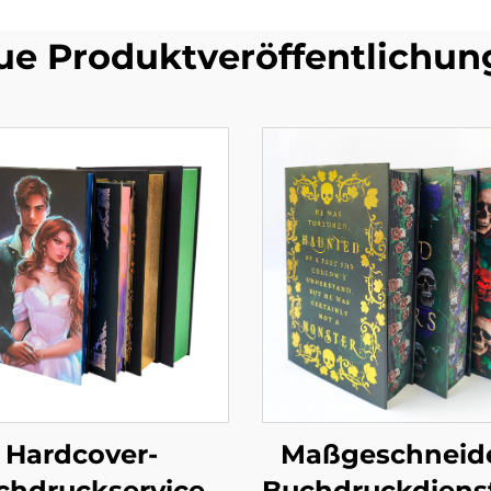
ue Produktveröffentlichun
Hardcover-
Maßgeschneid
chdruckservice
Buchdruckdienst