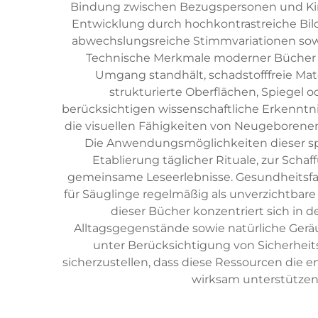
Bindung zwischen Bezugspersonen und Kind
Entwicklung durch hochkontrastreiche Bild
abwechslungsreiche Stimmvariationen sowi
Technische Merkmale moderner Bücher 
Umgang standhält, schadstofffreie Mate
strukturierte Oberflächen, Spiegel o
berücksichtigen wissenschaftliche Erkenntn
die visuellen Fähigkeiten von Neugeborenen
Die Anwendungsmöglichkeiten dieser spezi
Etablierung täglicher Rituale, zur Sch
gemeinsame Leseerlebnisse. Gesundheitsfa
für Säuglinge regelmäßig als unverzichtbar
dieser Bücher konzentriert sich in
Alltagsgegenstände sowie natürliche Geräu
unter Berücksichtigung von Sicherheit
sicherzustellen, dass diese Ressourcen die
wirksam unterstützen