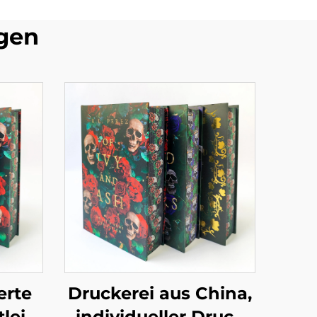
gen
erte
Druckerei aus China,
leistungen,
individueller Druck