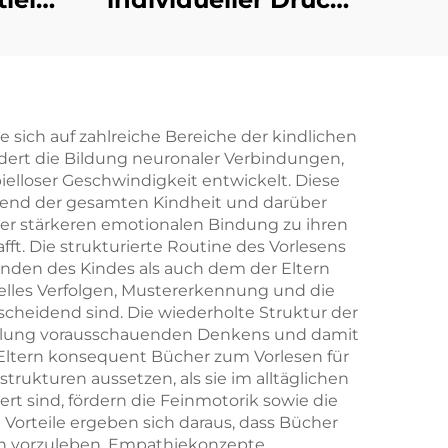
ruck,
hochwertiger
Hardcover-Bücher
it
mit lackierten
ten,
Kanten,
e sich auf zahlreiche Bereiche der kindlichen
dert die Bildung neuronaler Verbindungen,
it
umweltfreundlicher
pielloser Geschwindigkeit entwickelt. Diese
lag
Druck mit
hrend der gesamten Kindheit und darüber
iner stärkeren emotionalen Bindung zu ihren
Schutzumschlag
. Die strukturierte Routine des Vorlesens
inden des Kindes als auch dem der Eltern
elles Verfolgen, Mustererkennung und die
cheidend sind. Die wiederholte Struktur der
icklung vorausschauenden Denkens und damit
Eltern konsequent Bücher zum Vorlesen für
ukturen aussetzen, als sie im alltäglichen
ert sind, fördern die Feinmotorik sowie die
Vorteile ergeben sich daraus, dass Bücher
en vorzuleben, Empathiekonzepte