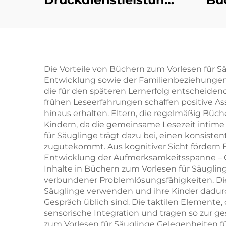
Kinder Baby
Schlafgeschichten
Maß
Pappbilderbücher
Kindergarten
B
Die Vorteile von Büchern zum Vorlesen für Sä
Entwicklung sowie der Familienbeziehungen 
Bildung Hardcover
la
die für den späteren Lernerfolg entscheidend
Bücher
frühen Leseerfahrungen schaffen positive A
hinaus erhalten. Eltern, die regelmäßig Büc
Kindern, da die gemeinsame Lesezeit intime
für Säuglinge trägt dazu bei, einen konsist
zugutekommt. Aus kognitiver Sicht fördern 
Entwicklung der Aufmerksamkeitsspanne – Gr
Inhalte in Büchern zum Vorlesen für Säugli
verbundener Problemlösungsfähigkeiten. Die
Säuglinge verwenden und ihre Kinder dadurch
Gespräch üblich sind. Die taktilen Elemente, 
sensorische Integration und tragen so zur g
zum Vorlesen für Säuglinge Gelegenheiten 