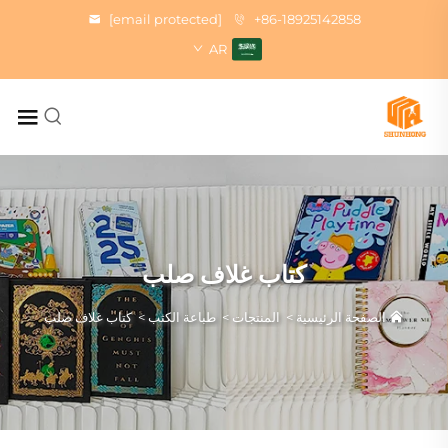
[email protected]
+86-18925142858
AR
كتاب غلاف صلب
الصفحة الرئيسية
>
المنتجات
>
طباعة الكتب
>
كتاب غلاف صلب