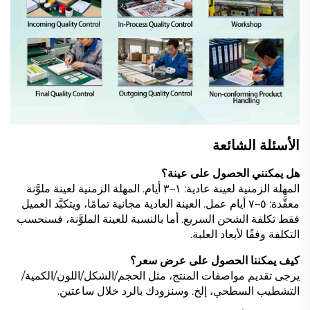
الأسئلة الشائعة
هل يمكنني الحصول على عينة؟
المهلة الزمنية لعينة عادية: ١–٣ أيام. المهلة الزمنية لعينة ملوَّنة
معقَّدة: ٥–٧ أيام عمل. العينة العادية مجانية تمامًا، ويتكبَّد العميل
فقط تكلفة الشحن السريع. أما بالنسبة للعينة الملوَّنة، فسنحسب
التكلفة وفقًا لأبعاد العلبة.
كيف يمكننا الحصول على عرض سعر؟
يرجى تقديم مواصفات المنتج، مثل الحجم/الشكل/اللون/الكمية/
التشطيب السطحي، إلخ. وسنزودك بالرد خلال ساعتين.