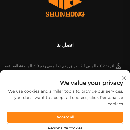
اتصل بنا
الغرفة 202، المبنى أ-2، طريق رقم 9، المبنى رقم 99، المنطقة الصناعية
باسيفيك، بلدة شينتانغ، مقاطعة زنغتشنغ، قوانغتشو، قوانغدونغ، الصين
We value your privacy
+86-18925142858
We use cookies and similar tools to provide our services.
If you don't want to accept all cookies, click Personalize
[email protected]
cookies.
Accept all
حقوق الطبع والنشر © ٢٠٢٦ شركة قوانغتشو شونهونغ للطباعة المحدودة. جميع
الحقوق محفوظة.
سياسة الخصوصية
Personalize cookies