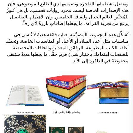
وبفضل تشطيباتها الفاخرة وتصميمها ذي الطابع الموضوعي، فإن
هذه الإصدارات الخاصة ليست مجرد روايات فحسب، بل هي كنوزٌ
للمُحبِّين لعالم الخيال ولثقافة الجامعين. وإن الاهتمام بالتفاصيل
يرفع من تجربة القراءة، ما يجعلها إضافاتٍ بارزةً لأي رفٍّ.
تُشكِّل هذه المجموعة المصمَّمة بعناية فائقة هديةً لا تُنسى في
مناسبات مثل أعياد الميلاد أو الأعياد أو المناسبات الخاصة. وتجسِّد
أغلفة الكتب المطبوعة بالرقائق المعدنية والحافات المخصصة
للصفحات اهتمامك باختيار شيءٍ فريدٍ حقًّا، ما يجعلها هديةً ستبقى
محفوظةً في الذاكرة إلى الأبد.