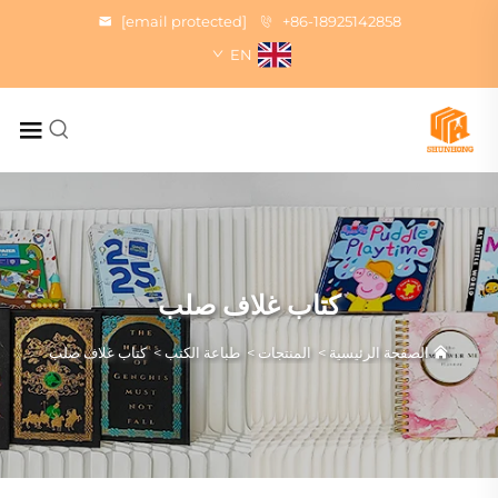
[email protected]
+86-18925142858
EN
كتاب غلاف صلب
الصفحة الرئيسية
>
المنتجات
>
طباعة الكتب
>
كتاب غلاف صلب