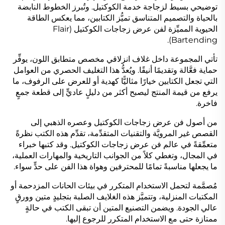
توضيحي بسيط لزجاجة خدمة الكوكتيل. وتُبرز الخطوط النابضة
بالحياة والتصميم المتناسق تميُّز الكتابين، مما يعكس الطاقة
الحيوية المميِّزة لفن عرض زجاجات الكوكتيل (Flair
Bartending).
تأتي المجموعة داخل غلاف انزلاقي مخصص متطابق اللون، يوفِّر
حماية فعَّالة وتقديمًا أنيقًا. ويُعدُّ هذا التغليف الحصري من العوامل
التي تجعل الكتابين خيارًا مثاليًّا كهدية أو للعرض على الرفوف، ما
يرفع من قيمة المنتج ليصبح أكثر من دليلٍ عاديٍّ إلى قطعة جمعٍ
فاخرة.
من أصول فن عرض زجاجات الكوكتيل وعصره الذهبي إلى
القصص غير المرويَّة والتقنيات المتقدِّمة، تقدِّم هذه الكتب نظرةً
متعمِّقةً في عالم فن عرض زجاجات الكوكتيل. وقد كتبها خبراء
في المجال، وتغطي كلاً من الجوانب التاريخية والمهارات العملية،
ما يجعلها مناسبةً تمامًا للمحترفين وهواة هذا الفن على حدٍّ سواء.
مُصمَّمة لتحمل الاستخدام المتكرر في بيئات الحانات المزدحمة أو
المكتبات المنزلية، وتتميَّز هذه الغلايف الصلبة بتجليدٍ متين وورقٍ
عالي الجودة. ويضمن التصنيع المتين أن تبقى الكتب في حالةٍ
ممتازة حتى مع الاستخدام المتكرر للرجوع إليها.