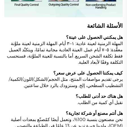
الأسئلة الشائعة
هل يمكنني الحصول على عينة؟
المهلة الزمنية لعينة عادية: ١–٣ أيام. المهلة الزمنية لعينة ملوَّنة
معقَّدة: ٥–٧ أيام عمل. العينة العادية مجانية تمامًا، ويتكبَّد العميل
فقط تكلفة الشحن السريع. أما بالنسبة للعينة الملوَّنة، فسنحسب
التكلفة وفقًا لأبعاد العلبة.
كيف يمكننا الحصول على عرض سعر؟
يرجى تقديم مواصفات المنتج، مثل الحجم/الشكل/اللون/الكمية/
التشطيب السطحي، إلخ. وسنزودك بالرد خلال ساعتين.
هل هناك حد أدنى للطلب؟
نقبل أي كمية من الطلب.
هل أنتم مصنع أو شركة تجارية؟
نحن مصنعون بنسبة 100%، ونعمل أيضًا كمُصنّع بمعدات أصلية
(OEM)، ولدينا خبرة تزيد عن 13 عامًا في الطباعة والتصدير.