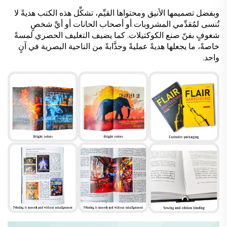
وبفضل تصميمها الأنيق ومحتواها القيِّم، تشكِّل هذه الكتب هديةً لا
تُنسى لمُقدِّمي المشروبات أو أصحاب الحانات أو أيِّ شخصٍ
شغوفٍ بفنّ صنع الكوكتيلات. كما يضيف التغليف الحصري لمسةً
خاصةً، ما يجعلها هديةً عمليةً وجذَّابةً من الناحية البصرية في آنٍ
واحد.