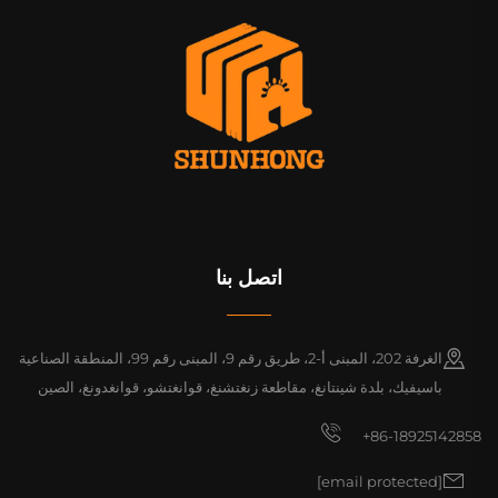
اتصل بنا
الغرفة 202، المبنى أ-2، طريق رقم 9، المبنى رقم 99، المنطقة الصناعية
باسيفيك، بلدة شينتانغ، مقاطعة زنغتشنغ، قوانغتشو، قوانغدونغ، الصين
+86-18925142858
[email protected]