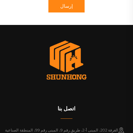
إرسال
اتصل بنا
الغرفة 202، المبنى أ-2، طريق رقم 9، المبنى رقم 99، المنطقة الصناعية