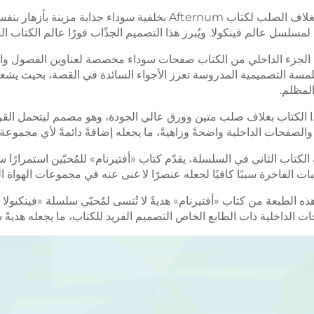
يتميز الغلاف الصلب لكتاب Afternum بخلفية سوداء جذا
لمسلسل عالم فينكولا. ويُبرز هذا التصميم الجذّاب فورًا عالم الكتاب ا
لجزء الداخلي من الكتاب صفحات سوداء مخصصة لعناوين الفصول والأق
لمسة التصميمية المدروسة تعزز الأجواء السائدة في القصة، بحيث يش
المظلم.
ا الكتاب بغلاف صلب متين وورق عالي الجودة، وهو مصمم ليتحمل القر
والصفحات الداخلية واضحةً وزاهيةً، ما يجعله إضافةً دائمةً لأي مجموعة
الكتاب الثاني في السلسلة، يقدّم كتاب «أفتيرنام» للمُحبّين استمرارًا س
ات الفاخرة سببًا كافيًا لجعله عنصرًا لا غنى عنه في مجموعات الهواة ا
ذه الطبعة من كتاب «أفتيرنام» هديةً لا تُنسى لمُحبّي سلسلة «فينكيولا 
ت الداخلية ذات الطابع الخاص التصميم الفريد للكتاب، ما يجعله هديةً