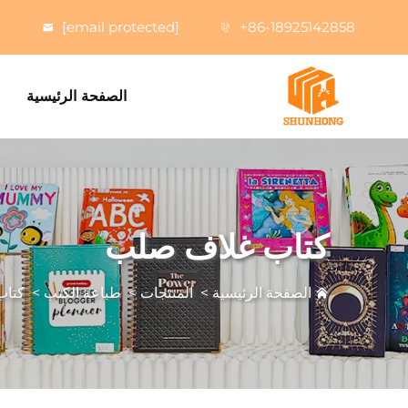
[email protected]
+86-18925142858
الصفحة الرئيسية
كتاب غلاف صلب
الصفحة الرئيسية
>
المنتجات
>
طباعة الكتب
>
كتاب