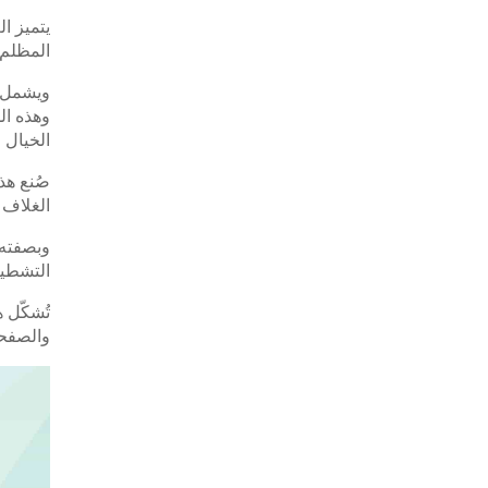
المظلم 
ويشمل ا
وهذه ال
الخيال 
صُنع هذ
الغلاف 
وبصفته 
التشطيب
تُشكّل ه
والصفحا