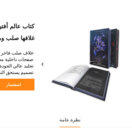
كتاب عالم أفتير
غلافها صلب وم
·غلاف صلب فاخر 
·صفحات داخلية مخ
·تجليد عالي الجود
·تصميم يستحق الت
استفسار
نظرة عامة