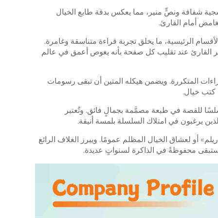
بة مزينة بأزهار بنفسجية شفافة ونصٍّ منير، مما يعكس بدقة طابع الخيال
لغامض أمام القارئ.
سام الرئيسية، ما يخلق تجربة قراءة متناسقة وغامرة.
عر القارئ عند تقليب كل صفحة بأنه يغوص أعمق في عالم
اءات المتكررة. ويضمن هيكله المتين أن تبقى رسومات
 كتب خيال.
لسًا للقصة في طبعة مصمَّمة بجمالٍ فائق. وتُعتبر
لذين يرغبون في امتلاك السلسلة بلمسة أنيقة.
ريلم» أو لعشاق الخيال المظلم عمومًا. ويبرز الغلاف الرائع
 ستبقى محفوظةً في الذاكرة لسنواتٍ عديدة.