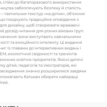
, стійкі до багаторазового використання
ицтва забезпечують безпеку й сталість.
 тактильних текстур «на дотик», об’ємних
, що поєднують традиційне оповідання з
для дизайну, щоб створювати вражаючі
 досвід читання для різних вікових груп.
изначення: вони виступають навчальними
сті та емоційного інтелекту. Ці видання
иг із главами до інтерактивних видань і
, екологічної свідомості та тренінгів
інних освітніх пріоритетів. Якісні дитячі
дітей, педагогів та ілюстраторів, які
озповсюдження значно розширилися завдяки
опомагають батькам обирати найкращі
ітей.