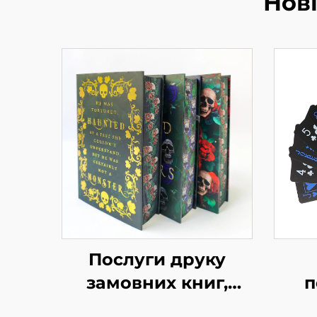
Нов
Послуги друку
замовних книг,
п
повнокольоровий
к