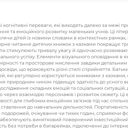
сторонні карти,
кова гра, ігрові
карти,
 когнітивні переваги, які виходять далеко за межі п
ння та емоційного розвитку маленьких учнів. Ці літ
дивідуальний
ячи дітей із новими словами в контекстних рамках,
ук та упаковка
не читання дитячих книжок з казками покращує трива
ети стимулюють тривалу увагу й одночасно розвиваю
 дорослих, пар
ального успіху. Елементи візуального оповідання в я
мірності та просторове мислення завдяки детальним 
досвіди, що враховують різні стилі сприйняття. Батьк
ей, які регулярно користуються книжками з казками,
ння природним чином підвищує здатність до усного 
слідження складних емоцій та соціальних ситуацій
 через взаємодію персонажів і розвиток сюжету. Ці 
ості для глибоких емоційних зв’язків під час спільн
ставлення до навчальних діяльностей. Портативність
ас подорожей, очікування чи тихих годин, сприяючи 
и забезпечують винятковий повернений інвестиційни
сть без потреби в батарейках, підключенні до Інтерн