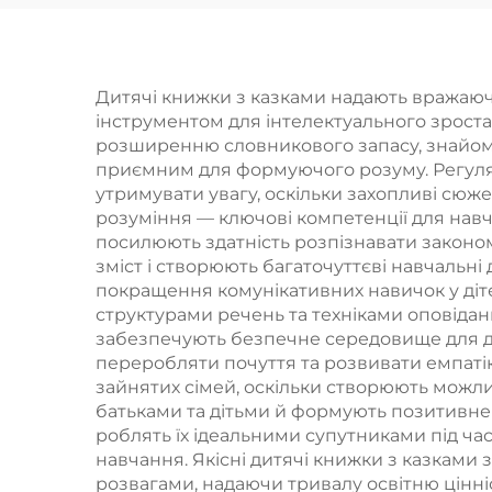
друк офсетом,
дво
тверді обкладинки,
карт
книга з
Дитячі книжки з казками надають вражаючі
інструментом для інтелектуального зроста
фарбованими
ін
розширенню словникового запасу, знайомл
краями, роман із
др
приємним для формуючого розуму. Регуляр
утримувати увагу, оскільки захопливі сюж
пиловою обгорткою
для
розуміння — ключові компетенції для навч
посилюють здатність розпізнавати законо
зміст і створюють багаточуттєві навчальні 
покращення комунікативних навичок у діт
структурами речень та техніками оповіда
забезпечують безпечне середовище для до
переробляти почуття та розвивати емпатію
зайнятих сімей, оскільки створюють можлив
батьками та дітьми й формують позитивне 
роблять їх ідеальними супутниками під ч
навчання. Якісні дитячі книжки з казкам
розвагами, надаючи тривалу освітню цінні