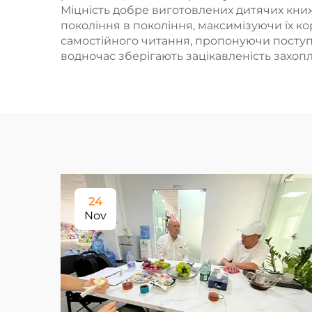
Міцність добре виготовлених дитячих книжо
покоління в покоління, максимізуючи їх ко
самостійного читання, пропонуючи поступо
водночас зберігають зацікавленість зах
24
Nov