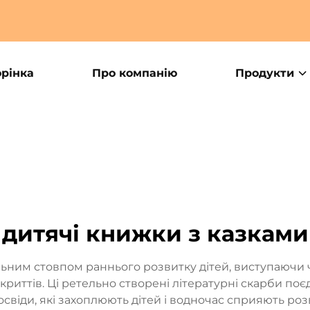
орінка
Про компанію
Продукти
дитячі книжки з казками
ьним стовпом раннього розвитку дітей, виступаючи
дкриттів. Ці ретельно створені літературні скарби поє
віди, які захоплюють дітей і водночас сприяють роз