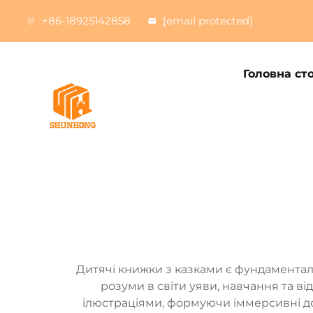
+86-18925142858
[email protected]
Головна ст
Дитячі книжки з казками є фундаментал
розуми в світи уяви, навчання та ві
ілюстраціями, формуючи іммерсивні дос