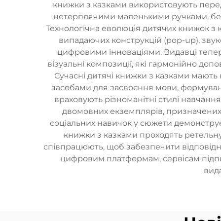
книжки з казками використовують передо
нетерплячими маленькими ручками, безп
Технологічна еволюція дитячих книжок з 
випадаючих конструкцій (pop-up), звук
цифровими інноваціями. Видавці тепе
візуальні композиції, які гармонійно до
Сучасні дитячі книжки з казками мають
засобами для засвоєння мови, формуванн
враховують різноманітні стилі навчання
двомовних екземплярів, призначених д
соціальних навичок у сюжети демонструє, 
книжки з казками проходять ретельну 
співпрацюють, щоб забезпечити відповідн
цифровим платформам, сервісам підп
вида