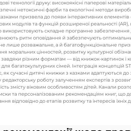
ві технології друку: високоякісні паперові матеріали
ечні нетоксичні фарби та екологічні методи виробн
казками призвела до появи інтерактивних елементів —
ових модулів та функцій розширеної реальності (AR)
р використовують складне програмне забезпечення 
повнюють ритм оповідання й забезпечують оптимальний
 не лише розважальне, а й багатофункціональне пр
я моральних цінностей, розвитку культурної обізнано
 завдяки різним форматам — від книжок-картинок і кн
ля багатокультурних сімей. Інтеграція концепцій STEM
як сучасні дитячі книжки з казками адаптуються до зм
редакторську роботу залученням експертів з розвитку 
ість змісту віковим особливостям дітей. Канали р
иски та персоналізованим рекомендаціям книг, що д
ння відповідно до етапів розвитку та інтересів їхніх д