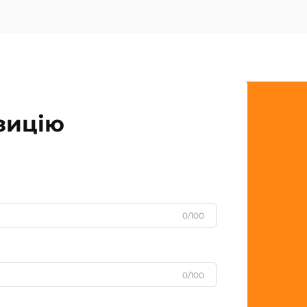
зицію
0/100
0/100