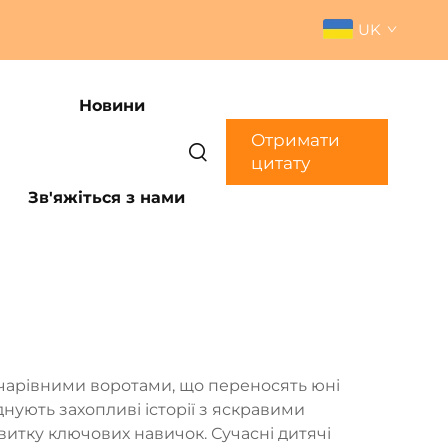
UK
Новини
Отримати
цитату
Зв'яжіться з нами
 чарівними воротами, що переносять юні
днують захопливі історії з яскравими
витку ключових навичок. Сучасні дитячі