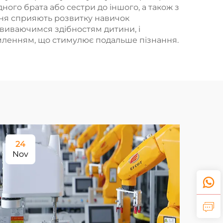
ного брата або сестри до іншого, а також з
ання сприяють розвитку навичок
звиваючимся здібностям дитини, і
мленням, що стимулює подальше пізнання.
24
Nov