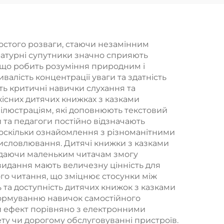
ростого розваги, стаючи незамінним
ературні супутники значно сприяють
 що робить розуміння природним і
лість концентрації уваги та здатність
ть критичні навички слухання та
кісних дитячих книжках з казками
ілюстраціям, які доповнюють текстовий
и та педагоги постійно відзначають
 оскільки ознайомлення з різноманітними
висловлювання. Дитячі книжки з казками
, даючи маленьким читачам змогу
видання мають величезну цінність для
ого читання, що зміцнює стосунки між
 та доступність дитячих книжок з казками
формуванню навичок самостійного
й ефект порівняно з електронними
ету чи дорогому обслуговуванні пристроїв.