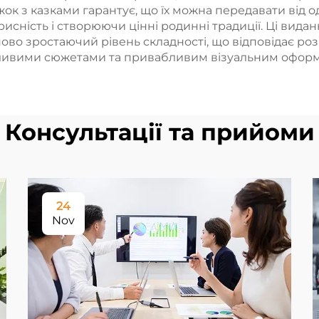
к з казками гарантує, що їх можна передавати від од
рисність і створюючи цінні родинні традиції. Ці вид
во зростаючий рівень складності, що відповідає ро
опливими сюжетами та привабливим візуальним офор
Консультації та прийоми
24
Nov