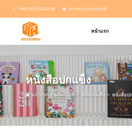
+86-18925142858
[email protected]
หน้าแรก
หนังสือปกแข็ง
หน้าแรก
>
ผลิตภัณฑ์
>
พิมพ์หนังสือ
>
หนังสือป