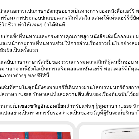
ี้นำเสนอการแปลภาษาอังกฤษอย่างเป็นทางการของหนังสือแฮร์รี่ 
ย พร้อมภาพประกอบปกแบบคลาสสิกที่สดใส แสดงให้เห็นแฮร์รี่ขี่บัคบี
ีวิตชีวา ทำให้แฟนๆ จำได้ทันที
วยปกแข็งที่ทนทานและกระดาษคุณภาพสูง หนังสือเล่มนี้ออกแบบมาเ
ละหน้ากระดาษที่ทนทานช่วยให้การอ่านเรื่องราวเป็นไปอย่างสะดวกส
นสัมผัสเป็นครั้งแรก
ฉบับภาษาภาษารัสเซียของวรรณกรรมคลาสสิกที่ผู้คนชื่นชอบ หนังสื
่ นอกจากนี้ยังถือเป็นการเสริมคอลเลกชันแฮร์รี่ พอตเตอร์ที่มีค
ันภาษาต่างๆ ของซีรีส์นี้
อเล่มที่สามในชุดนี้ยังคงพาแฮร์รี่เดินทางผ่านโลกเวทมนตร์ด้วยกา
ลภาษา russe รักษาเสน่ห์และความตื่นเต้นของเรื่องต้นฉบับไว้อย่า
้เหมาะเป็นของขวัญอันยอดเยี่ยมสำหรับแฟนๆ ผู้พูดภาษา russe นั
แปลอย่างเป็นทางการรับรองว่าจะเป็นของขวัญที่ผู้รับจะเก็บรักษ