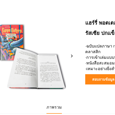
แฮร์รี่ พอตเ
รัสเซีย ปกแข็
·ฉบับแปลภาษา 
คลาสสิก
·การเข้าเล่มแบบ
·หนังสือสะสมอม
·เหมาะอย่างยิ่งสำ
สอบถามข้อมูล
ภาพรวม