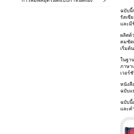
การพิมพ์สมุดโน้ตแบบกำหนดเอง
ฉบับน
รัสเซี
และมีช
ผลิตด้
คมชัดแ
เริ่มต้
ในฐานะ
ภาษาแม
เวอร์ช
หนังสื
ฉบับแป
ฉบับนี
และคำ