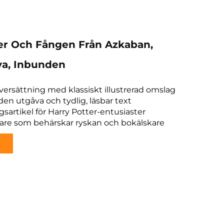
er Och Fången Från Azkaban,
va, Inbunden
 översättning med klassiskt illustrerad omslag
den utgåva och tydlig, läsbar text
gsartikel för Harry Potter-entusiaster
läsare som behärskar ryskan och bokälskare