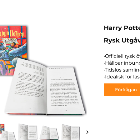
Harry Pott
Rysk Utgå
·Officiell rysk
·Hållbar inbun
·Tidslös samlin
·Idealisk för 
Förfrågan