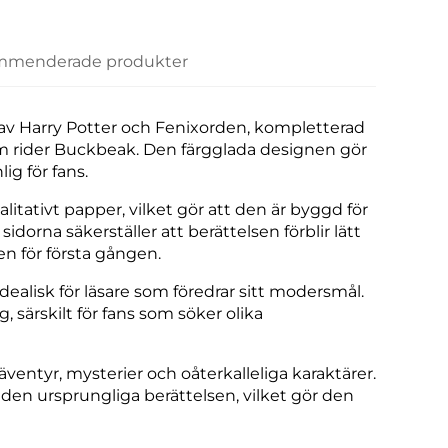
menderade produkter
 av Harry Potter och Fenixorden, kompletterad
om rider Buckbeak. Den färgglada designen gör
g för fans.
ativt papper, vilket gör att den är byggd för
idorna säkerställer att berättelsen förblir lätt
en för första gången.
ealisk för läsare som föredrar sitt modersmål.
g, särskilt för fans som söker olika
ventyr, mysterier och oåterkalleliga karaktärer.
en ursprungliga berättelsen, vilket gör den