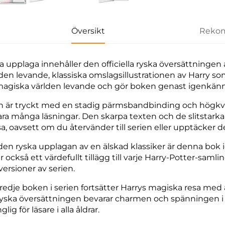
Översikt
Rekom
 upplaga innehåller den officiella ryska översättningen
en levande, klassiska omslagsillustrationen av Harry s
agiska världen levande och gör boken genast igenkännli
 är tryckt med en stadig pärmsbandbinding och högkvalit
ara många läsningar. Den skarpa texten och de slitstarka s
äsa, oavsett om du återvänder till serien eller upptäcker d
en ryska upplagan av en älskad klassiker är denna bok id
 också ett värdefullt tillägg till varje Harry-Potter-samlin
versioner av serien.
redje boken i serien fortsätter Harrys magiska resa med ä
yska översättningen bevarar charmen och spänningen i d
nglig för läsare i alla åldrar.