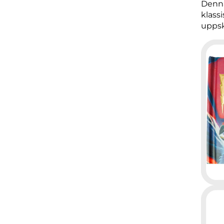
Denna
klass
uppsk