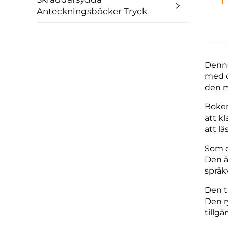
Anteckningsböcker Tryck
Denna
med d
den m
Boken
att kl
att l
Som d
Den är
språk
Den t
Den r
tillgä