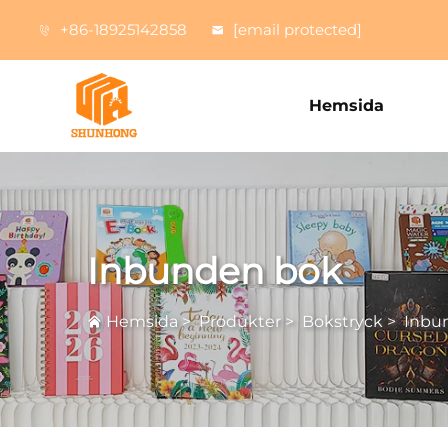
+86-18925142858
[email protected]
Hemsida
Inbunden bok
Hemsida
>
Produkter
>
Bokstryck
>
Inbu