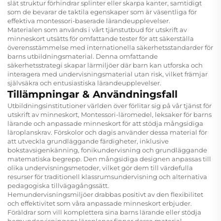
slät struktur förhindrar splinter eller skarpa kanter, samtidigt
som de bevarar de taktila egenskaper som är väsentliga för
effektiva montessori-baserade lärandeupplevelser.
Materialen som används i vårt tjänstutbud för utskrift av
minneskort utsätts för omfattande tester för att säkerställa
överensstämmelse med internationella säkerhetsstandarder för
barns utbildningsmaterial. Denna omfattande
säkerhetsstrategi skapar lärmiljöer där barn kan utforska och
interagera med undervisningsmaterial utan risk, vilket främjar
självsäkra och entusiastiska lärandeupplevelser.
Tillämpningar & Användningsfall
Utbildningsinstitutioner världen över förlitar sig på vår tjänst för
utskrift av minneskort, Montessori-läromedel, leksaker för barns
lärande och anpassade minneskort för att stödja mångsidiga
läroplanskrav. Förskolor och dagis använder dessa material för
att utveckla grundläggande färdigheter, inklusive
bokstavsigenkänning, fonikundervisning och grundläggande
matematiska begrepp. Den mångsidiga designen anpassas till
olika undervisningsmetoder, vilket gör dem till värdefulla
resurser för traditionell klassrumsundervisning och alternativa
pedagogiska tillvägagångssätt.
Hemundervisningsmiljöer drabbas positivt av den flexibilitet
och effektivitet som våra anpassade minneskort erbjuder.
Föräldrar som vill komplettera sina barns lärande eller stödja
hemundervisningens läroplaner finner dessa material