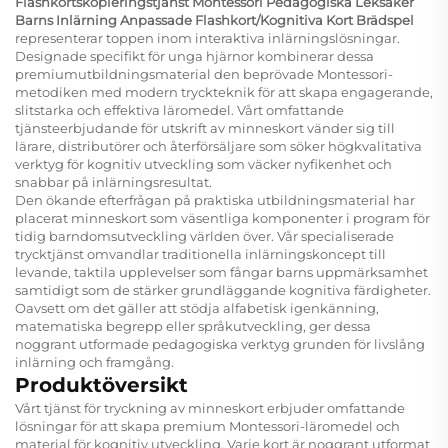
Flashkortskopieringstjänst Montessori Pedagogiska Leksaker
Barns Inlärning Anpassade Flashkort/Kognitiva Kort Brädspel
representerar toppen inom interaktiva inlärningslösningar.
Designade specifikt för unga hjärnor kombinerar dessa
premiumutbildningsmaterial den beprövade Montessori-
metodiken med modern tryckteknik för att skapa engagerande,
slitstarka och effektiva läromedel. Vårt omfattande
tjänsteerbjudande för utskrift av minneskort vänder sig till
lärare, distributörer och återförsäljare som söker högkvalitativa
verktyg för kognitiv utveckling som väcker nyfikenhet och
snabbar på inlärningsresultat.
Den ökande efterfrågan på praktiska utbildningsmaterial har
placerat minneskort som väsentliga komponenter i program för
tidig barndomsutveckling världen över. Vår specialiserade
trycktjänst omvandlar traditionella inlärningskoncept till
levande, taktila upplevelser som fångar barns uppmärksamhet
samtidigt som de stärker grundläggande kognitiva färdigheter.
Oavsett om det gäller att stödja alfabetisk igenkänning,
matematiska begrepp eller språkutveckling, ger dessa
noggrant utformade pedagogiska verktyg grunden för livslång
inlärning och framgång.
Produktöversikt
Vårt tjänst för tryckning av minneskort erbjuder omfattande
lösningar för att skapa premium Montessori-läromedel och
material för kognitiv utveckling. Varje kort är noggrant utformat