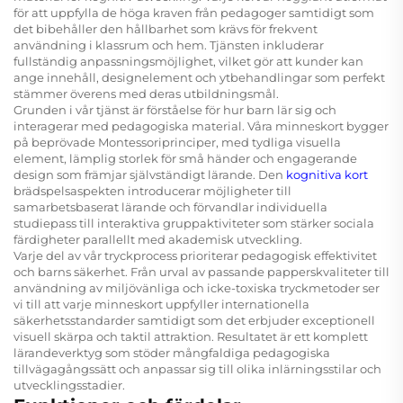
för att uppfylla de höga kraven från pedagoger samtidigt som
det bibehåller den hållbarhet som krävs för frekvent
användning i klassrum och hem. Tjänsten inkluderar
fullständig anpassningsmöjlighet, vilket gör att kunder kan
ange innehåll, designelement och ytbehandlingar som perfekt
stämmer överens med deras utbildningsmål.
Grunden i vår tjänst är förståelse för hur barn lär sig och
interagerar med pedagogiska material. Våra minneskort bygger
på beprövade Montessoriprinciper, med tydliga visuella
element, lämplig storlek för små händer och engagerande
design som främjar självständigt lärande. Den
kognitiva kort
brädspelsaspekten introducerar möjligheter till
samarbetsbaserat lärande och förvandlar individuella
studiepass till interaktiva gruppaktiviteter som stärker sociala
färdigheter parallellt med akademisk utveckling.
Varje del av vår tryckprocess prioriterar pedagogisk effektivitet
och barns säkerhet. Från urval av passande papperskvaliteter till
användning av miljövänliga och icke-toxiska tryckmetoder ser
vi till att varje minneskort uppfyller internationella
säkerhetsstandarder samtidigt som det erbjuder exceptionell
visuell skärpa och taktil attraktion. Resultatet är ett komplett
lärandeverktyg som stöder mångfaldiga pedagogiska
tillvägagångssätt och anpassar sig till olika inlärningsstilar och
utvecklingsstadier.