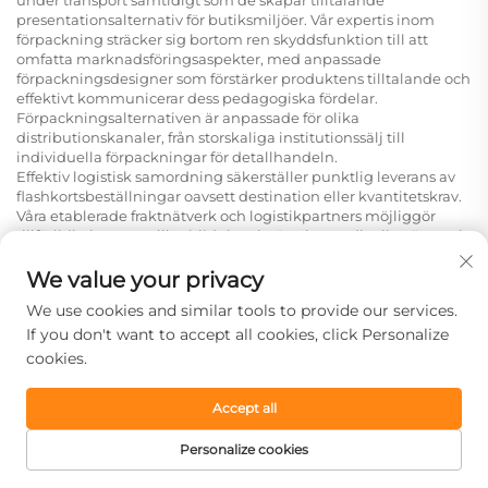
presentationsalternativ för butiksmiljöer. Vår expertis inom
förpackning sträcker sig bortom ren skyddsfunktion till att
omfatta marknadsföringsaspekter, med anpassade
förpackningsdesigner som förstärker produktens tilltalande och
effektivt kommunicerar dess pedagogiska fördelar.
Förpackningsalternativen är anpassade för olika
distributionskanaler, från storskaliga institutionssälj till
individuella förpackningar för detallhandeln.
Effektiv logistisk samordning säkerställer punktlig leverans av
flashkortsbeställningar oavsett destination eller kvantitetskrav.
Våra etablerade fraktnätverk och logistikpartners möjliggör
tillförlitlig leverans till utbildningsinrättningar, distributörer och
återförsäljare över hela världen. Omsorgsfull hanteringsrutiner
bevarar produktintegriteten under hela fraktprocessen, så att
We value your privacy
flashkorten levereras i perfekt skick och är klara för omedelbar
We use cookies and similar tools to provide our services.
användning.
Lagerhållningstjänster stödjer återförsäljare och distributörer
If you don't want to accept all cookies, click Personalize
genom att erbjuda flexibla beställningsalternativ och
cookies.
lagringslösningar som anpassas efter säsongsbetonade
efterfrågevariationer. Dessa omfattande logistikservicetjänster
Accept all
minskar den operativa komplexiteten för våra kunder samtidigt
som de säkerställer konsekvent produkttillgänglighet för
Personalize cookies
slutanvändare.
Varför välja oss
STARTSIDA
PRODUKTER
E-POST
TEL