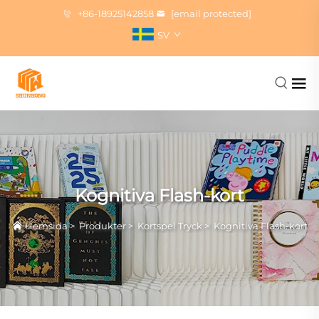
+86-18925142858
[email protected]
SV
Kognitiva Flash-kort
Hemsida
>
Produkter
>
Kortspel Tryck
>
Kognitiva Flash-kort