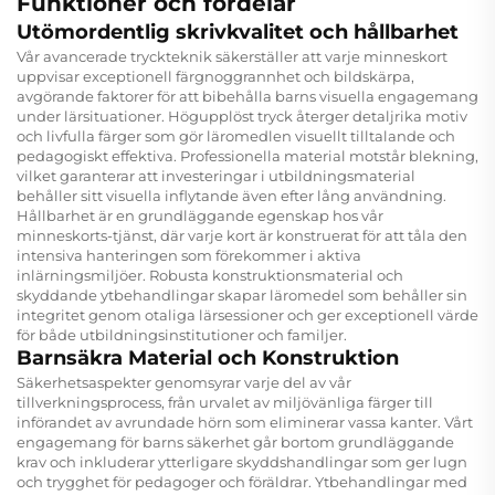
Funktioner och fördelar
Utömordentlig skrivkvalitet och hållbarhet
Vår avancerade tryckteknik säkerställer att varje minneskort
uppvisar exceptionell färgnoggrannhet och bildskärpa,
avgörande faktorer för att bibehålla barns visuella engagemang
under lärsituationer. Högupplöst tryck återger detaljrika motiv
och livfulla färger som gör läromedlen visuellt tilltalande och
pedagogiskt effektiva. Professionella material motstår blekning,
vilket garanterar att investeringar i utbildningsmaterial
behåller sitt visuella inflytande även efter lång användning.
Hållbarhet är en grundläggande egenskap hos vår
minneskorts-tjänst, där varje kort är konstruerat för att tåla den
intensiva hanteringen som förekommer i aktiva
inlärningsmiljöer. Robusta konstruktionsmaterial och
skyddande ytbehandlingar skapar läromedel som behåller sin
integritet genom otaliga lärsessioner och ger exceptionell värde
för både utbildningsinstitutioner och familjer.
Barnsäkra Material och Konstruktion
Säkerhetsaspekter genomsyrar varje del av vår
tillverkningsprocess, från urvalet av miljövänliga färger till
införandet av avrundade hörn som eliminerar vassa kanter. Vårt
engagemang för barns säkerhet går bortom grundläggande
krav och inkluderar ytterligare skyddshandlingar som ger lugn
och trygghet för pedagoger och föräldrar. Ytbehandlingar med