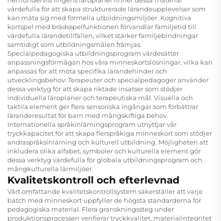
värdefulla för att skapa strukturerade lärandeupplevelser som
kan mäta sig med formella utbildningsmiljöer. Kognitiva
kortspel med brädsspelfunktionen förvandlar familjetid till
värdefulla lärandetillfällen, vilket stärker familjebindningar
samtidigt som utbildningsmålen främjas.
Specialpedagogiska utbildningsprogram värdesätter
anpassningsförmågan hos våra minneskortslösningar, vilka kan
anpassas för att möta specifika lärandehinder och
utvecklingsbehov. Terapeuter och specialpedagoger använder
dessa verktyg för att skapa riktade insatser som stödjer
individuella läroplaner och terapeutiska mål. Visuella och
taktila element ger flera sensoriska ingångar som förbättrar
läranderesultat för barn med mångskiftiga behov.
Internationella språkinlärningsprogram utnyttjar vår
tryckkapacitet för att skapa flerspråkiga minneskort som stödjer
andraspråksinlärning och kulturell utbildning. Möjligheten att
inkludera olika alfabet, symboler och kulturella element gör
dessa verktyg värdefulla för globala utbildningsprogram och
mångkulturella lärmiljöer.
Kvalitetskontroll och efterlevnad
Vårt omfattande kvalitetskontrollsystem säkerställer att varje
batch med minneskort uppfyller de högsta standarderna för
pedagogiska material. Flera granskningssteg under
produktionsprocessen verifierar tryckkvalitet, materialintegritet