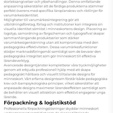
storleksangivelser och ytbehandlingar. Denna omfattande
anpassning säkerställer att de färdiga produkterna stämmer
perfekt överens med specifika läroplanskrav och riktlinjer för
varumärkesidentitet.
Möjligheter till varumärkesintegrering gör att
utbildningsföretag, förlag och institutioner kan integrera sin
visuella identitet sömlöst i minneskortens design. Placering av
logotyp, samordning av färgscheman och typografival skapar
sammanhängande produktserier som stärker
varumärkesigenkänning utan att kompromissa med den
pedagogiska effektiviteten. Dessa varumärkesfunktioner
stödjer marknadsföringsmål samtidigt som de bevarar den
pedagogiska integritet som gör minneskort till effektiva
lärandeverktyg.
Avancerade designtjänster kompletterar våra tryckmöjligheter
genom att erbjuda professionell hjälp med att skapa
pedagogiskt hållbara och visuellt tilltalande designs för
minneskort. Vårt erfarna designteam förstår både pedagogiska
krav och barnpsykologiska principer, vilket säkerställer att
anpassade designs maximerar lärandeeffekten samtidigt som
de behåller en visuell attraktion som effektivt engagerar unga
lärande.
Förpackning & logistikstöd
Professionella förpackningslösningar skyddar minneskort
under transport samtidigt som de skapar tilltalande