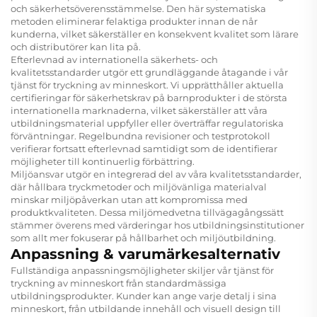
och säkerhetsöverensstämmelse. Den här systematiska
metoden eliminerar felaktiga produkter innan de når
kunderna, vilket säkerställer en konsekvent kvalitet som lärare
och distributörer kan lita på.
Efterlevnad av internationella säkerhets- och
kvalitetsstandarder utgör ett grundläggande åtagande i vår
tjänst för tryckning av minneskort. Vi upprätthåller aktuella
certifieringar för säkerhetskrav på barnprodukter i de största
internationella marknaderna, vilket säkerställer att våra
utbildningsmaterial uppfyller eller överträffar regulatoriska
förväntningar. Regelbundna revisioner och testprotokoll
verifierar fortsatt efterlevnad samtidigt som de identifierar
möjligheter till kontinuerlig förbättring.
Miljöansvar utgör en integrerad del av våra kvalitetsstandarder,
där hållbara tryckmetoder och miljövänliga materialval
minskar miljöpåverkan utan att kompromissa med
produktkvaliteten. Dessa miljömedvetna tillvägagångssätt
stämmer överens med värderingar hos utbildningsinstitutioner
som allt mer fokuserar på hållbarhet och miljöutbildning.
Anpassning & varumärkesalternativ
Fullständiga anpassningsmöjligheter skiljer vår tjänst för
tryckning av minneskort från standardmässiga
utbildningsprodukter. Kunder kan ange varje detalj i sina
minneskort, från utbildande innehåll och visuell design till