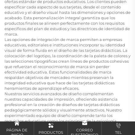
ofertas estándar de productos educativos. Los clientes pueden
especificar cada aspecto de sus tarjetas, desde el contenido
educativo y el diseño visual hasta las dimensiones y opciones de
acabado. Esta personalización integral garantiza que los
productos finales se alineen perfectamente con los requisitos
específicos del plan de estudios y las directrices de identidad de
marca.
Las opciones de integración de marca permiten a empresas
educativas, editoriales e instituciones incorporar su identidad
visual de forma fluida en el diseño de las tarjetas didácticas. La
colocación del logotipo, la coordinación de la paleta de colores y
las selecciones tipográficas crean líneas de productos cohesivas
que refuerzan el reconocimiento de marca sin perder
efectividad educativa. Estas funcionalidades de marca
respaldan objetivos de mercadeo mientras preservan la
integridad educativa que hace de las tarjetas didácticas
herramientas de aprendizaje eficaces.
Nuestros servicios avanzados de diseño complementan
nuestras capacidades de impresión, ofreciendo asistencia
profesional en la creación de diseños de tarjetas didácticas
pedagógicamente sólidos y visualmente atractivos. Nuestro
experimentado equipo de diseño comprende tanto los
requisitos educativos como los principios de la psicología
infantil, garantizando que los diseños personalizados optimicen
PÁGINA DE
CORREO
los resultados de aprendizaje al tiempo que mantienen un
PRODUCTOS
TEL
INICIO
ELECTRÓNICO