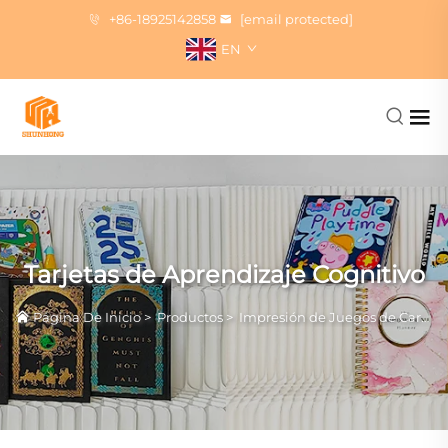
+86-18925142858
[email protected]
EN
Tarjetas de Aprendizaje Cognitivo
Página De Inicio
>
Productos
>
Impresión de Juegos de Cartas