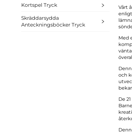
Kortspel Tryck
Vårt 
enlig
Skräddarsydda
lämna
Anteckningsböcker Tryck
sönder
Med e
kompa
vänta
överal
Denna
och k
utvec
bekan
De 21
Barne
kreat
åter
Denna