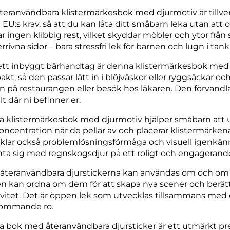
återanvändbara klistermärkesbok med djurmotiv är tillverk
t EU:s krav, så att du kan låta ditt småbarn leka utan at
r ingen klibbig rest, vilket skyddar möbler och ytor från 
rivna sidor – bara stressfri lek för barnen och lugn i tank
tt inbyggt bärhandtag är denna klistermärkesbok med dj
kt, så den passar lätt in i blöjväskor eller ryggsäckar och
n på restaurangen eller besök hos läkaren. Den förvandlar t
lt där ni befinner er.
 klistermärkesbok med djurmotiv hjälper småbarn att u
oncentration när de pellar av och placerar klistermärke
klar också problemlösningsförmåga och visuell igenkän
ta sig med regnskogsdjur på ett roligt och engagerande
 återanvändbara djurstickerna kan användas om och om
n kan ordna om dem för att skapa nya scener och berättel
ivitet. Det är öppen lek som utvecklas tillsammans med 
kommande ro.
 bok med återanvändbara djursticker är ett utmärkt prese