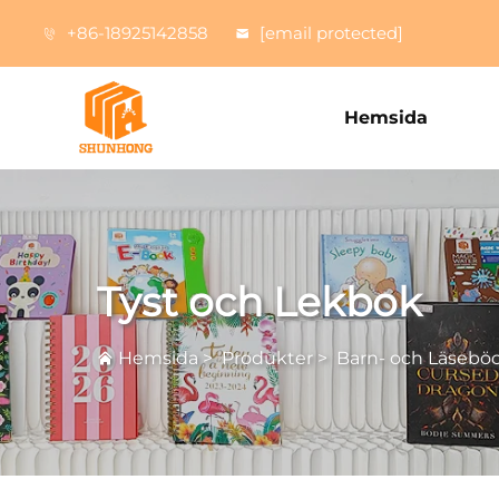
+86-18925142858
[email protected]
Hemsida
Tyst och Lekbok
Hemsida
>
Produkter
>
Barn- och Läseböc