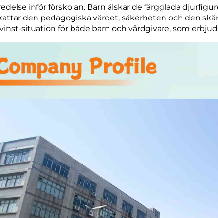
redelse inför förskolan. Barn älskar de färgglada djurfigu
attar den pedagogiska värdet, säkerheten och den skä
-vinst-situation för både barn och vårdgivare, som erbjude