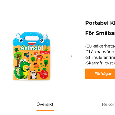
Portabel 
För Småbar
·EU-säkerhetsc
·21 återanvänd
·Stimulerar fin
·Skärmfri, tyst 
Förfrågan
Översikt
Rekom