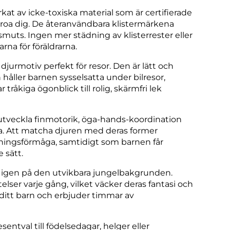
at av icke-toxiska material som är certifierade
t oroa dig. De återanvändbara klistermärkena
smuts. Ingen mer städning av klisterrester eller
arna för föräldrarna.
urmotiv perfekt för resor. Den är lätt och
 håller barnen sysselsatta under bilresor,
råkiga ögonblick till rolig, skärmfri lek
tveckla finmotorik, öga-hands-koordination
na. Att matcha djuren med deras former
ningsförmåga, samtidigt som barnen får
 sätt.
 igen på den utvikbara jungelbakgrunden.
ser varje gång, vilket väcker deras fantasi och
ditt barn och erbjuder timmar av
ntval till födelsedagar, helger eller