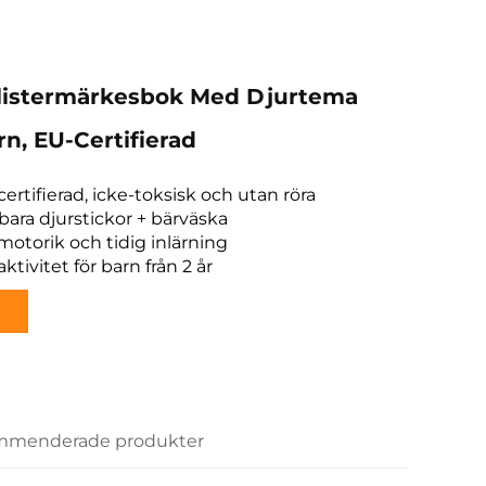
Klistermärkesbok Med Djurtema
n, EU-Certifierad
ertifierad, icke-toksisk och utan röra
bara djurstickor + bärväska
motorik och tidig inlärning
aktivitet för barn från 2 år
menderade produkter