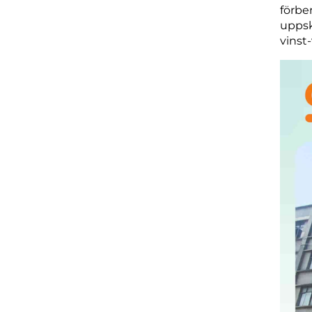
förbe
uppsk
vinst