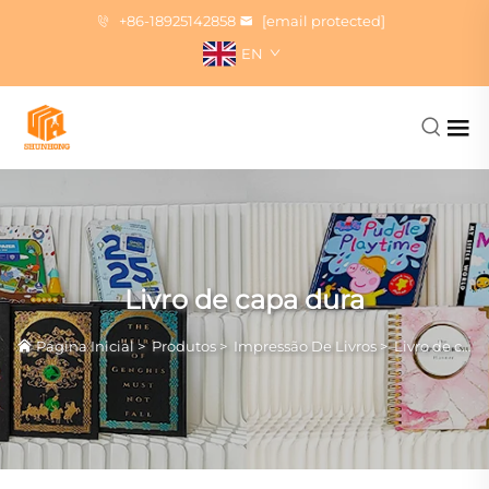
+86-18925142858
[email protected]
EN
Livro de capa dura
Página Inicial
>
Produtos
>
Impressão De Livros
>
Livro de capa dura