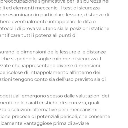
preoccupazione significativa per la sicurezza nei
bili ed elementi meccanici. I test di sicurezza
ngere esaminano in particolare fessure, distanze di
ero eventualmente intrappolare le dita o
tocolli di prova valutano sia le posizioni statiche
ntificare tutti i potenziali punti di
urano le dimensioni delle fessure e le distanze
e che superino le soglie minime di sicurezza. I
dizzate che rappresentano diverse dimensioni
i pericolose di intrappolamento all’interno dei
azioni tengono conto sia dell’uso previsto sia di
rogettuali emergono spesso dalle valutazioni dei
enti delle caratteristiche di sicurezza, quali
za o soluzioni alternative per i meccanismi. I
ione precoce di potenziali pericoli, che consente
micamente vantaggiose prima di avviare