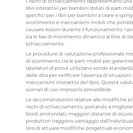
I rischi di schiacciamento rappresentano una 
libri interattivi per bambini dotati di parti mo
specifici per i libri per bambini a tirare e spi
scorrimento e meccanismi mobili che potrebb
causare lesioni durante il funzionamento. I pro
sia le fasi di movimento dinamico al fine di ide
schiacciamento.
Le procedure di valutazione professionale mis
di scorrimento tra le parti mobili per garantir
laboratori di prova utilizzano sonde standar
delle dita per verificare l’assenza di situazion
meccanismi interattivi del libro. Queste valut
scenari di uso improprio prevedibile.
Le raccomandazioni relative alle modifiche p
rischi di schiacciamento, portando a miglioram
bordi arrotondati, maggiori distanze di sicurez
produttori traggono vantaggio dall’individuaz
loro di attuare modifiche progettuali econo