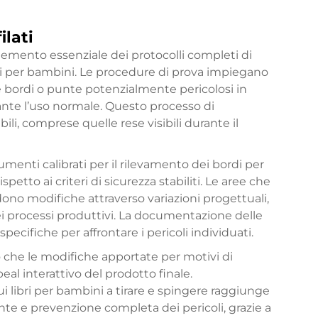
ilati
 elemento essenziale dei protocolli completi di
ttivi per bambini. Le procedure di prova impiegano
e bordi o punte potenzialmente pericolosi in
rante l’uso normale. Questo processo di
ili, comprese quelle rese visibili durante il
umenti calibrati per il rilevamento dei bordi per
spetto ai criteri di sicurezza stabiliti. Le aree che
hiedono modifiche attraverso variazioni progettuali,
ei processi produttivi. La documentazione delle
ecifiche per affrontare i pericoli individuati.
no che le modifiche apportate per motivi di
peal interattivo del prodotto finale.
ui libri per bambini a tirare e spingere raggiunge
ente e prevenzione completa dei pericoli, grazie a