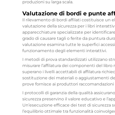
produzioni su larga scala.
Valutazione di bordi e punte aff
Il rilevamento di bordi affilati costituisce un
valutazione della sicurezza per i libri intera
apparecchiature specializzate per identificar
grado di causare tagli o ferite da puntura du
valutazione esamina tutte le superfici accessib
funzionamento degli elementi interattivi.
I metodi di prova standardizzati utilizzano str
misurare l’affilatura dei componenti del libro ri
superano i livelli accettabili di affilatura ric
sostituzione dei materiali o aggiustamenti d
prove fornisce ai produttori raccomandazioni sp
I protocolli di garanzia della qualità assicura
sicurezza preservino il valore educativo e l’ap
Un’esecuzione efficace dei test di sicurezza s
l’equilibrio ottimale tra funzionalità coinvolg