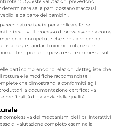
ementi rotanti. Queste valutazioni prevedono
er determinare se le parti possano staccarsi
vedibile da parte dei bambini.
apparecchiature tarate per applicare forze
enti interattivi. Il processo di prova esamina come
e manipolazioni ripetute che simulano periodi
ddisfano gli standard minimi di ritenzione
 prima che il prodotto possa essere immesso sul
 delle parti comprendono relazioni dettagliate che
 di rottura e le modifiche raccomandate. I
complete che dimostrano la conformità agli
produttori la documentazione certificativa
 per finalità di garanzia della qualità.
turale
ata complessiva dei meccanismi dei libri interattivi
ocesso di valutazione completo esamina la