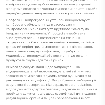
вимірювань зусиль, щоб визначити, чи можуть деталі
відокремлюватися під час звичайного використання або
передбачуваного неправильного використання дітьми.
Професійні випробувальні установи використовують
каліброване обладнання для застосування
контрольованих сил натягу та крутячого моменту до
інтерактивних елементів. У процесі випробувань
аналізується реакція компонентів на тягнення,
скручування та багаторазове маніпулювання, що імітує
тривалий період гри. Компоненти, які не відповідають
мінімальним стандартам фіксації, потребують
модернізації конструкції або посилення до того, як
продукти зможуть надійти на ринок.
Вимоги до документації щодо випробувань на
від’єднання деталей включають детальні звіти, у яких
зазначено вимірювання зусиль, точки руйнування та
рекомендовані модифікації. Випробувальні лабораторії
ведуть повні реєстри, що підтверджують відповідність
відповідним стандартам безпеки, і надають виробникам
необхідну документацію щодо сертифікації для подання
регуляторним органам та цілей забезпечення якості.