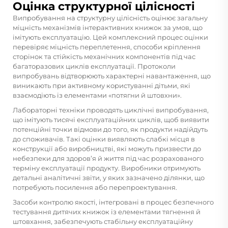
Оцінка структурної цілісності
Випробування на структурну цілісність оцінює загальну
міцність механізмів інтерактивних книжок за умов, що
імітують експлуатацію. Цей комплексний процес оцінки
перевіряє міцність переплетення, способи кріплення
сторінок та стійкість механічних компонентів під час
багаторазових циклів експлуатації. Протоколи
випробувань відтворюють характерні навантаження, що
виникають при активному користуванні дітьми, які
взаємодіють із елементами «потягни й штовхни».
Лабораторні техніки проводять циклічні випробування,
що імітують тисячі експлуатаційних циклів, щоб виявити
потенційні точки відмови до того, як продукти надійдуть
до споживачів. Такі оцінки виявляють слабкі місця в
конструкції або виробництві, які можуть призвести до
небезпеки для здоров’я й життя під час розрахованого
терміну експлуатації продукту. Виробники отримують
детальні аналітичні звіти, у яких зазначено ділянки, що
потребують посилення або перепроектування.
Засоби контролю якості, інтегровані в процес безпечного
тестування дитячих книжок із елементами тягнення й
штовхання, забезпечують стабільну експлуатаційну