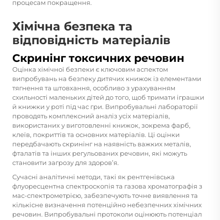
процесам покращення.
Хімічна безпека та
відповідність матеріалів
Скринінг токсичних речовин
Оцінка хімічної безпеки є ключовим аспектом
випробувань на безпеку дитячих книжок із елементами
тягнення та штовхання, особливо з урахуванням
схильності маленьких дітей до того, щоб тримати іграшки
й книжки у роті під час гри. Випробувальні лабораторії
проводять комплексний аналіз усіх матеріалів,
використаних у виготовленні книжок, зокрема фарб,
клеїв, покриттів та основних матеріалів. Ці оцінки
передбачають скринінг на наявність важких металів,
фталатів та інших регульованих речовин, які можуть
становити загрозу для здоров’я.
Сучасні аналітичні методи, такі як рентгенівська
флуоресцентна спектроскопія та газова хроматографія з
мас-спектрометрією, забезпечують точне виявлення та
кількісне визначення потенційно небезпечних хімічних
речовин. Випробувальні протоколи оцінюють потенціал