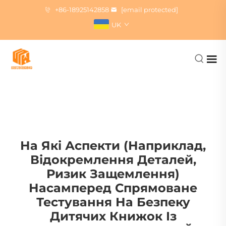
+86-18925142858
[email protected]
UK
На Які Аспекти (наприклад,
Відокремлення Деталей,
Ризик Защемлення)
Насамперед Спрямоване
Тестування На Безпеку
Дитячих Книжок Із