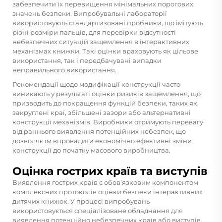
забезпечити їх перевищення мінімальних порогових
значень безпеки. Випробувальні лабораторії
використовують стандартизовані пробники, що імітують
різні розміри пальців, для перевірки відсутності
небезпечних ситуацій защемлення в інтерактивних
механізмах книжки. Такі оцінки враховують як цільове
використання, так і передбачувані випадки
неправильного використання.
Рекомендації щодо модифікації конструкції часто
виникають у результаті оцінки ризиків защемлення, що
призводить до покращення функцій безпеки, таких як
закруглені краї, збільшені зазори або альтернативні
конструкції механізмів. Виробники отримують перевагу
від раннього виявлення потенційних небезпек, що
дозволяє їм впровадити економічно ефективні зміни
конструкції до початку масового виробництва.
Оцінка гострих країв та виступів
Виявлення гострих країв є обов’язковим компонентом
комплексних протоколів оцінки безпеки інтерактивних
дитячих книжок. У процесі випробувань
використовується спеціалізоване обладнання для
виявлення потенційно небезпечних країв або виступів,