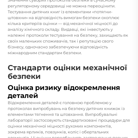
Значення суворих протоколів безпеки в сучасному
регуляторному середовищі не можна переоцінити.
Тестування дитячих книг із елементами «потягни-
штовхни» на відповідність вимогам безпеки охоплює
кілька критеріїв оцінки — від механічної міцності до
аналізу хімічного складу. Видавці, які інвестують у
належні протоколи тестування на безпеку, захищають як
своїх маленьких споживачів, так і репутацію свого
бізнесу, одночасно забезпечуючи відповідність
міжнародним стандартам безпеки.
Стандарти оцінки механічної
безпеки
Оцінка ризику відокремлення
деталей
Відокремлення деталей є головною проблемою у
протоколах випробувань на безпеку дитячих книжок із
елементами тягнення та штовхання. Випробувальні
лабораторії застосовують стандартизовані процедури для
оцінки механічної міцності рухомих компонентів,
зокрема ярликів, повзунків, коліс і обертальних
елементів. Ці оцінки передбачають застосування певних