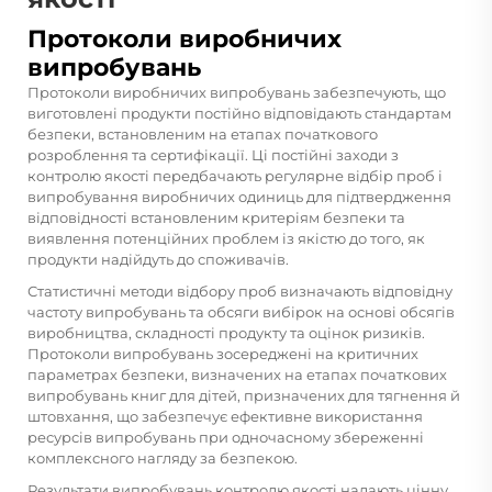
Протоколи виробничих
випробувань
Протоколи виробничих випробувань забезпечують, що
виготовлені продукти постійно відповідають стандартам
безпеки, встановленим на етапах початкового
розроблення та сертифікації. Ці постійні заходи з
контролю якості передбачають регулярне відбір проб і
випробування виробничих одиниць для підтвердження
відповідності встановленим критеріям безпеки та
виявлення потенційних проблем із якістю до того, як
продукти надійдуть до споживачів.
Статистичні методи відбору проб визначають відповідну
частоту випробувань та обсяги вибірок на основі обсягів
виробництва, складності продукту та оцінок ризиків.
Протоколи випробувань зосереджені на критичних
параметрах безпеки, визначених на етапах початкових
випробувань книг для дітей, призначених для тягнення й
штовхання, що забезпечує ефективне використання
ресурсів випробувань при одночасному збереженні
комплексного нагляду за безпекою.
Результати випробувань контролю якості надають цінну