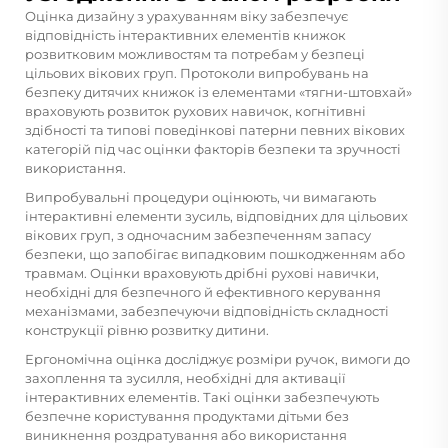
Оцінка дизайну з урахуванням віку забезпечує
відповідність інтерактивних елементів книжок
розвитковим можливостям та потребам у безпеці
цільових вікових груп. Протоколи випробувань на
безпеку дитячих книжок із елементами «тягни-штовхай»
враховують розвиток рухових навичок, когнітивні
здібності та типові поведінкові патерни певних вікових
категорій під час оцінки факторів безпеки та зручності
використання.
Випробувальні процедури оцінюють, чи вимагають
інтерактивні елементи зусиль, відповідних для цільових
вікових груп, з одночасним забезпеченням запасу
безпеки, що запобігає випадковим пошкодженням або
травмам. Оцінки враховують дрібні рухові навички,
необхідні для безпечного й ефективного керування
механізмами, забезпечуючи відповідність складності
конструкції рівню розвитку дитини.
Ергономічна оцінка досліджує розміри ручок, вимоги до
захоплення та зусилля, необхідні для активації
інтерактивних елементів. Такі оцінки забезпечують
безпечне користування продуктами дітьми без
виникнення роздратування або використання