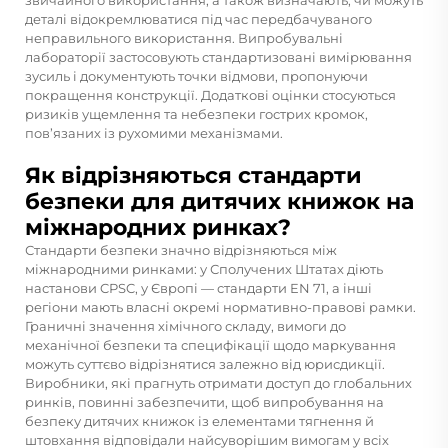
звичайного використання, а також визначають, чи можуть
деталі відокремлюватися під час передбачуваного
неправильного використання. Випробувальні
лабораторії застосовують стандартизовані вимірювання
зусиль і документують точки відмови, пропонуючи
покращення конструкції. Додаткові оцінки стосуються
ризиків ущемлення та небезпеки гострих кромок,
пов’язаних із рухомими механізмами.
Як відрізняються стандарти
безпеки для дитячих книжок на
міжнародних ринках?
Стандарти безпеки значно відрізняються між
міжнародними ринками: у Сполучених Штатах діють
настанови CPSC, у Європі — стандарти EN 71, а інші
регіони мають власні окремі нормативно-правові рамки.
Граничні значення хімічного складу, вимоги до
механічної безпеки та специфікації щодо маркування
можуть суттєво відрізнятися залежно від юрисдикції.
Виробники, які прагнуть отримати доступ до глобальних
ринків, повинні забезпечити, щоб випробування на
безпеку дитячих книжок із елементами тягнення й
штовхання відповідали найсуворішим вимогам у всіх