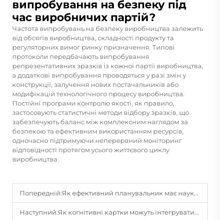
випробування на безпеку під
час виробничих партій?
Частота випробувань на безпеку виробництва залежить
від обсягів виробництва, складності продукту та
регуляторних вимог ринку призначення. Типові
протоколи передбачають випробування
репрезентативних зразків із кожної партії виробництва,
а додаткові випробування проводяться у разі змін у
конструкції, залучення нових постачальників або
модифікацій технологічного процесу виробництва.
Постійні програми контролю якості, як правило,
застосовують статистичні методи відбору зразків, що
забезпечують баланс між комплексним наглядом за
безпекою та ефективним використанням ресурсів,
одночасно підтримуючи неперервний моніторинг
відповідності протягом усього життєвого циклу
виробництва.
Попередній:
Як ефективний планувальник має науково організувати часові блоки, списки завдань і модулі відстеження цілей?
Наступний:
Як когнітивні картки можуть інтегруватися з технологією доповненої реальності (AR), щоб створити навчальні досвіди у змішаній реальності?