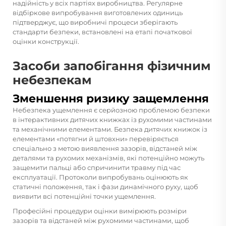
надійність у всіх партіях виробництва. Регулярне
відбіркове випробування виготовлених одиниць
підтверджує, що виробничі процеси зберігають
стандарти безпеки, встановлені на етапі початкової
оцінки конструкції.
Засоби запобігання фізичним
небезпекам
Зменшення ризику защемлення
Небезпека ущемлення є серйозною проблемою безпеки
в інтерактивних дитячих книжках із рухомими частинами
та механічними елементами. Безпека дитячих книжок із
елементами «потягни й штовхни» перевіряється
спеціально з метою виявлення зазорів, відстаней між
деталями та рухомих механізмів, які потенційно можуть
защемити пальці або спричинити травму під час
експлуатації. Протоколи випробувань оцінюють як
статичні положення, так і фази динамічного руху, щоб
виявити всі потенційні точки ущемлення.
Професійні процедури оцінки вимірюють розміри
зазорів та відстаней між рухомими частинами, щоб