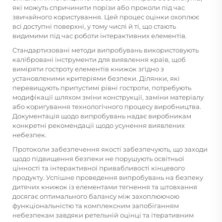
які можуть спричинити порізи або проколи під час
звичайного користування. Цей процес оцінки охоплює
всі доступні поверхні, у тому числі й ті, що стають
видимими під час роботи інтерактивних елементів.
Стандартизовані методи випробувань використовують
калібровані інструменти для виявлення країв, щоб
виміряти гостроту елементів книжок згідно з
установленими критеріями безпеки. Ділянки, які
перевищують припустимі рівні гостроти, потребують
модифікації шляхом зміни конструкції, заміни матеріалу
або коригування технологічного процесу виробництва.
Документація щодо випробувань надає виробникам
конкретні рекомендації щодо усунення виявлених
небезпек.
Протоколи забезпечення якості забезпечують, що заходи
щодо підвищення безпеки не порушують освітньої
цінності та інтерактивної привабливості кінцевого
продукту. Успішне проведення випробувань на безпеку
дитячих книжок із елементами тягнення та штовхання
досягає оптимального балансу між захоплюючою
функціональністю та комплексним запобіганням
небезпекам завдяки ретельній оцінці та ітеративним