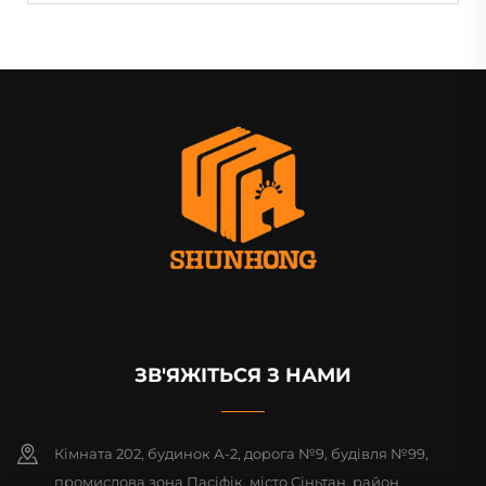
ЗВ'ЯЖІТЬСЯ З НАМИ
Кімната 202, будинок А-2, дорога №9, будівля №99,
промислова зона Пасіфік, місто Сіньтан, район