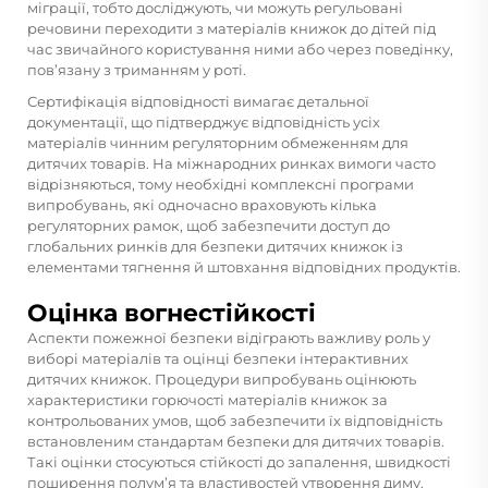
міграції, тобто досліджують, чи можуть регульовані
речовини переходити з матеріалів книжок до дітей під
час звичайного користування ними або через поведінку,
пов’язану з триманням у роті.
Сертифікація відповідності вимагає детальної
документації, що підтверджує відповідність усіх
матеріалів чинним регуляторним обмеженням для
дитячих товарів. На міжнародних ринках вимоги часто
відрізняються, тому необхідні комплексні програми
випробувань, які одночасно враховують кілька
регуляторних рамок, щоб забезпечити доступ до
глобальних ринків для
безпеки дитячих книжок із
елементами тягнення й штовхання
відповідних продуктів.
Оцінка вогнестійкості
Аспекти пожежної безпеки відіграють важливу роль у
виборі матеріалів та оцінці безпеки інтерактивних
дитячих книжок. Процедури випробувань оцінюють
характеристики горючості матеріалів книжок за
контрольованих умов, щоб забезпечити їх відповідність
встановленим стандартам безпеки для дитячих товарів.
Такі оцінки стосуються стійкості до запалення, швидкості
поширення полум’я та властивостей утворення диму.