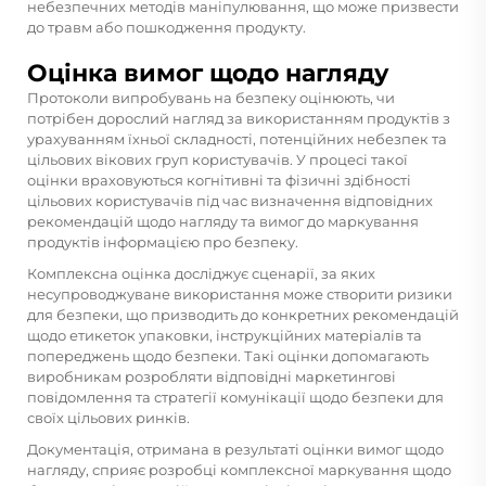
небезпечних методів маніпулювання, що може призвести
до травм або пошкодження продукту.
Оцінка вимог щодо нагляду
Протоколи випробувань на безпеку оцінюють, чи
потрібен дорослий нагляд за використанням продуктів з
урахуванням їхньої складності, потенційних небезпек та
цільових вікових груп користувачів. У процесі такої
оцінки враховуються когнітивні та фізичні здібності
цільових користувачів під час визначення відповідних
рекомендацій щодо нагляду та вимог до маркування
продуктів інформацією про безпеку.
Комплексна оцінка досліджує сценарії, за яких
несупроводжуване використання може створити ризики
для безпеки, що призводить до конкретних рекомендацій
щодо етикеток упаковки, інструкційних матеріалів та
попереджень щодо безпеки. Такі оцінки допомагають
виробникам розробляти відповідні маркетингові
повідомлення та стратегії комунікації щодо безпеки для
своїх цільових ринків.
Документація, отримана в результаті оцінки вимог щодо
нагляду, сприяє розробці комплексної маркування щодо