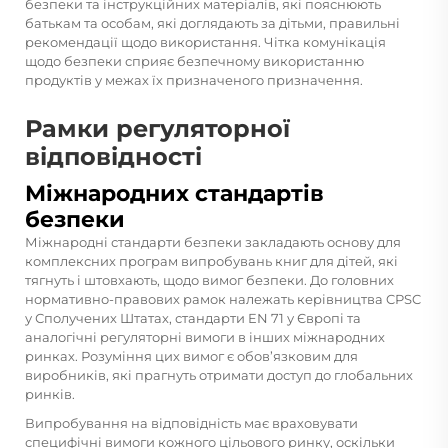
безпеки та інструкційних матеріалів, які пояснюють
батькам та особам, які доглядають за дітьми, правильні
рекомендації щодо використання. Чітка комунікація
щодо безпеки сприяє безпечному використанню
продуктів у межах їх призначеного призначення.
Рамки регуляторної
відповідності
Міжнародних стандартів
безпеки
Міжнародні стандарти безпеки закладають основу для
комплексних програм випробувань книг для дітей, які
тягнуть і штовхають, щодо вимог безпеки. До головних
нормативно-правових рамок належать керівництва CPSC
у Сполучених Штатах, стандарти EN 71 у Європі та
аналогічні регуляторні вимоги в інших міжнародних
ринках. Розуміння цих вимог є обов’язковим для
виробників, які прагнуть отримати доступ до глобальних
ринків.
Випробування на відповідність має враховувати
специфічні вимоги кожного цільового ринку, оскільки