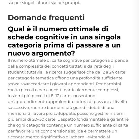
sia per singoli alunni sia per gruppi.
Domande frequenti
Qual è il numero ottimale di
schede cognitive in una singola
categoria prima di passare a un
nuovo argomento?
Il numero ottimale di carte cognitive per categoria dipende
dalla complessità dei concetti trattati e dall'età degli
studenti; tuttavia, la ricerca suggerisce che da 12 a 24 carte
per categoria tematica offrono una profondità sufficiente
senza sovraccaricare i giovani apprendenti. Per bambini
molto piccoli o per concetti particolarmente complessi,
insiemi più piccoli di 8–12 carte consentono
un'apprendimento approfondito prima di passare al livello
successivo, mentre bambini più grandi, dotati di una
memoria di lavoro più sviluppata, possono gestire insiemi
più ampi di 20–30 carte. L’aspetto fondamentale è garantire
che ogni categoria contenga un numero sufficiente di carte
per favorire una comprensione solida e permettere un
riconoscimento significativo di schemi, evitando al