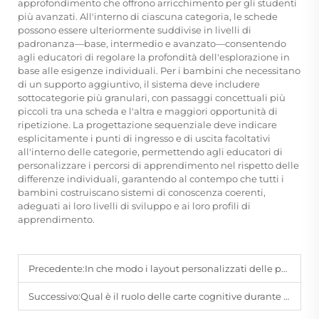
approfondimento che offrono arricchimento per gli studenti
più avanzati. All'interno di ciascuna categoria, le schede
possono essere ulteriormente suddivise in livelli di
padronanza—base, intermedio e avanzato—consentendo
agli educatori di regolare la profondità dell'esplorazione in
base alle esigenze individuali. Per i bambini che necessitano
di un supporto aggiuntivo, il sistema deve includere
sottocategorie più granulari, con passaggi concettuali più
piccoli tra una scheda e l'altra e maggiori opportunità di
ripetizione. La progettazione sequenziale deve indicare
esplicitamente i punti di ingresso e di uscita facoltativi
all'interno delle categorie, permettendo agli educatori di
personalizzare i percorsi di apprendimento nel rispetto delle
differenze individuali, garantendo al contempo che tutti i
bambini costruiscano sistemi di conoscenza coerenti,
adeguati ai loro livelli di sviluppo e ai loro profili di
apprendimento.
Precedente:
In che modo i layout personalizzati delle pagine interne dei quaderni (rigati, a quadretti, bianchi) possono soddisfare scenari d'uso diversificati?
Successivo:
Qual è il ruolo delle carte cognitive durante il periodo di esplosione del vocabolario nei bambini?