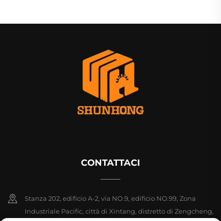
CONTATTACI
Stanza 202, edificio A-2, via NO.9, edificio NO.99, Zona
Industriale Pacific, città di Xintang, distretto di Zengcheng,