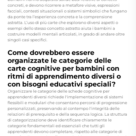
concreti, e devono ricorrere a metafore visive, espressioni
facciali, contesti situazionali o sistemi simbolici che fungano
da ponte tra l’esperienza concreta e la comprensione
astratta. L’uso di più carte che esplorano diversi aspetti o
esempi dello stesso concetto astratto aiuta i bambini a
costruire modelli mentali articolati, in grado di andare oltre
singoli casi specifici.
Come dovrebbero essere
organizzate le categorie delle
carte cognitive per bambini con
ritmi di apprendimento diversi o
con bisogni educativi speciali?
Organizzare le categorie delle schede cognitive per
apprendenti diversi richiede l'implementazione di sistemi
flessibili e modulari che consentano percorsi di progressione
personalizzati, preservando al contempo l'integrità delle
relazioni di prerequisito e della sequenza logica. La struttura
di categorizzazione deve identificare chiaramente le
categorie fondamentali ed essenziali che tutti gli
apprendenti devono completare, rispetto alle categorie di