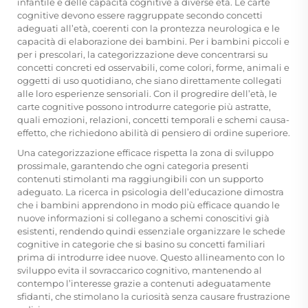
infantile e delle capacità cognitive a diverse età. Le carte
cognitive devono essere raggruppate secondo concetti
adeguati all’età, coerenti con la prontezza neurologica e le
capacità di elaborazione dei bambini. Per i bambini piccoli e
per i prescolari, la categorizzazione deve concentrarsi su
concetti concreti ed osservabili, come colori, forme, animali e
oggetti di uso quotidiano, che siano direttamente collegati
alle loro esperienze sensoriali. Con il progredire dell’età, le
carte cognitive possono introdurre categorie più astratte,
quali emozioni, relazioni, concetti temporali e schemi causa-
effetto, che richiedono abilità di pensiero di ordine superiore.
Una categorizzazione efficace rispetta la zona di sviluppo
prossimale, garantendo che ogni categoria presenti
contenuti stimolanti ma raggiungibili con un supporto
adeguato. La ricerca in psicologia dell’educazione dimostra
che i bambini apprendono in modo più efficace quando le
nuove informazioni si collegano a schemi conoscitivi già
esistenti, rendendo quindi essenziale organizzare le schede
cognitive in categorie che si basino su concetti familiari
prima di introdurre idee nuove. Questo allineamento con lo
sviluppo evita il sovraccarico cognitivo, mantenendo al
contempo l’interesse grazie a contenuti adeguatamente
sfidanti, che stimolano la curiosità senza causare frustrazione