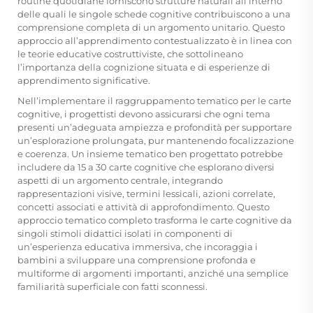
routine quotidiane forniscono strutture naturali all’interno
delle quali le singole schede cognitive contribuiscono a una
comprensione completa di un argomento unitario. Questo
approccio all’apprendimento contestualizzato è in linea con
le teorie educative costruttiviste, che sottolineano
l’importanza della cognizione situata e di esperienze di
apprendimento significative.
Nell’implementare il raggruppamento tematico per le carte
cognitive, i progettisti devono assicurarsi che ogni tema
presenti un’adeguata ampiezza e profondità per supportare
un’esplorazione prolungata, pur mantenendo focalizzazione
e coerenza. Un insieme tematico ben progettato potrebbe
includere da 15 a 30 carte cognitive che esplorano diversi
aspetti di un argomento centrale, integrando
rappresentazioni visive, termini lessicali, azioni correlate,
concetti associati e attività di approfondimento. Questo
approccio tematico completo trasforma le carte cognitive da
singoli stimoli didattici isolati in componenti di
un’esperienza educativa immersiva, che incoraggia i
bambini a sviluppare una comprensione profonda e
multiforme di argomenti importanti, anziché una semplice
familiarità superficiale con fatti sconnessi.