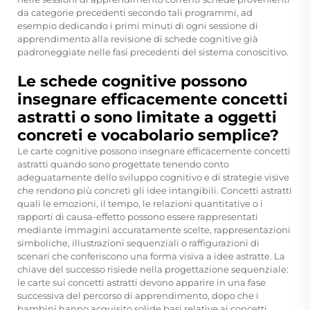
da categorie precedenti secondo tali programmi, ad
esempio dedicando i primi minuti di ogni sessione di
apprendimento alla revisione di schede cognitive già
padroneggiate nelle fasi precedenti del sistema conoscitivo.
Le schede cognitive possono
insegnare efficacemente concetti
astratti o sono limitate a oggetti
concreti e vocabolario semplice?
Le carte cognitive possono insegnare efficacemente concetti
astratti quando sono progettate tenendo conto
adeguatamente dello sviluppo cognitivo e di strategie visive
che rendono più concreti gli idee intangibili. Concetti astratti
quali le emozioni, il tempo, le relazioni quantitative o i
rapporti di causa-effetto possono essere rappresentati
mediante immagini accuratamente scelte, rappresentazioni
simboliche, illustrazioni sequenziali o raffigurazioni di
scenari che conferiscono una forma visiva a idee astratte. La
chiave del successo risiede nella progettazione sequenziale:
le carte sui concetti astratti devono apparire in una fase
successiva del percorso di apprendimento, dopo che i
bambini hanno acquisito solide basi relative ai concetti