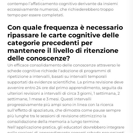
contempo l’affaticamento cognitivo derivante da insiemi
eccessivamente numerosi, che richiederebbero troppo
tempo per essere completati.
Con quale frequenza è necessario
ripassare le carte cognitive delle
categorie precedenti per
mantenere il livello di ritenzione
delle conoscenze?
Un efficace consolidamento delle conoscenze attraverso le
schede cognitive richiede l'adozione di programmi di
ripetizione a intervalli, basati su intervalli temporali
supportati da evidenze scientifiche. La prima revisione deve
avvenire entro 24 ore dal primo apprendimento, seguita da
ulteriori revisioni a intervalli di circa 3 giorni, 1 settimana, 2
settimane, 1 mese e 3 mesi. Questi intervalli
progressivamente più ampi sono in linea con la ricerca
sull'effetto di spaziatura, che dimostra come pause sempre
più lunghe tra le sessioni di revisione ottimizzino la
consolidazione della memoria a lungo termine.
Nell'applicazione pratica, gli educatori dovrebbero integrare
nelle sessioni di apprendimento correnti schede provenienti